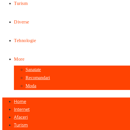
Turism
Diverse
Tehnologie
More
Sanatate
Recomandari
Moda
Home
Internet
Afaceri
Turism