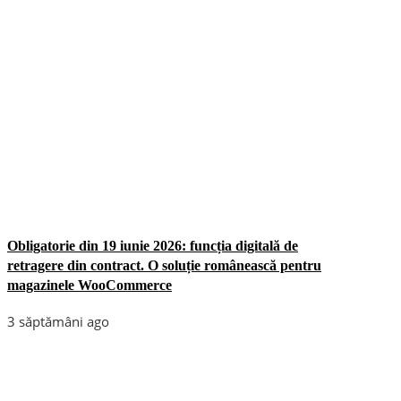
Obligatorie din 19 iunie 2026: funcția digitală de
retragere din contract. O soluție românească pentru
magazinele WooCommerce
3 săptămâni ago