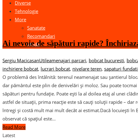
Diverse
Tehnologie
More
18
mai
Sanatate
Recomandari
Ai nevoie de săpături rapide? Închiria
Moda
Sergiu Macicasan
Utile
amenajari parcari
,
bobcat bucuresti
,
bobca
inchiriere bobcat
,
lucrari bobcat
,
nivelare teren
,
sapaturi fundat
O problemă des întâlnită: terenul neamenajat sau șantierul bloca
dar pământul este plin de denivelări și moloz. Sau poate tocmai a
săpături pentru fundație. Poate ești la al doilea etaj al unei clădi
astfel de situații, prima reacție este să cauți soluții rapide – dar
întregi și costă mult mai mult decât ai estimat.Dacă locuiești în B
observat că spațiul este…
Read More
Latest