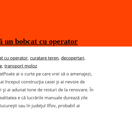
ză un bobcat cu operator
t cu operator
,
curatare teren
,
decopertari
,
ie
,
transport moloz
tPoate ai o curte pe care vrei să o amenajezi,
i început construcția casei și ai nevoie de
ri și ai adunat tone de resturi de la renovare. În
 realitatea e că lucrările manuale durează zile
ucurești sau în județul Ilfov, probabil ai