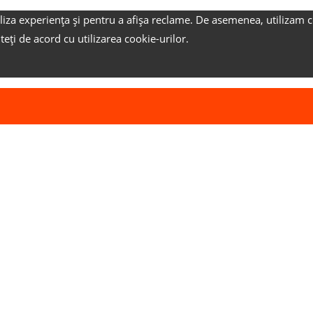
liza experiența și pentru a afișa reclame.
De asemenea, utilizam c
nteți de acord cu utilizarea cookie-urilor.