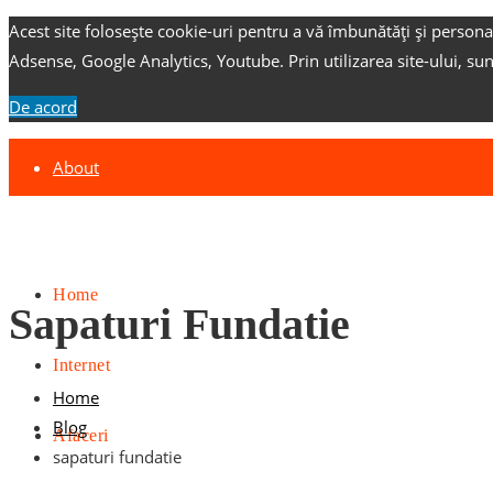
Acest site folosește cookie-uri pentru a vă îmbunătăți și persona
Adsense, Google Analytics, Youtube.
Prin utilizarea site-ului, su
De acord
About
Contact
Advertise
Home
Sapaturi Fundatie
Internet
Home
Blog
Afaceri
sapaturi fundatie