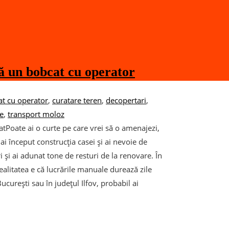
ză un bobcat cu operator
t cu operator
,
curatare teren
,
decopertari
,
ie
,
transport moloz
tPoate ai o curte pe care vrei să o amenajezi,
i început construcția casei și ai nevoie de
ri și ai adunat tone de resturi de la renovare. În
 realitatea e că lucrările manuale durează zile
ucurești sau în județul Ilfov, probabil ai