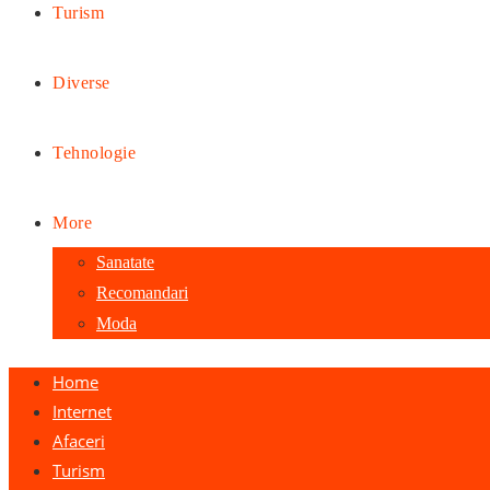
Turism
Diverse
Tehnologie
More
Sanatate
Recomandari
Moda
Home
Internet
Afaceri
Turism