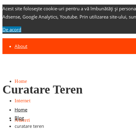
Acest site folosește cookie-uri pentru a vă îmbunătăți și persona
Adsense, Google Analytics, Youtube.
Prin utilizarea site-ului, su
De acord
About
Contact
Advertise
Home
Curatare Teren
Internet
Home
Blog
Afaceri
curatare teren