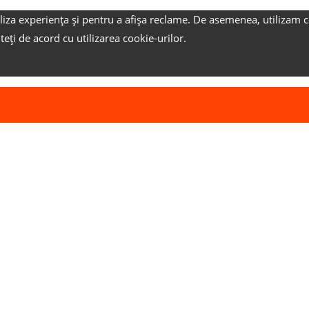
liza experiența și pentru a afișa reclame.
De asemenea, utilizam c
nteți de acord cu utilizarea cookie-urilor.