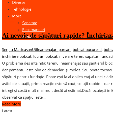
Diverse
Tehnologie
More
18
mai
Sanatate
Recomandari
Ai nevoie de săpături rapide? Închiria
Moda
Sergiu Macicasan
Utile
amenajari parcari
,
bobcat bucuresti
,
bobca
inchiriere bobcat
,
lucrari bobcat
,
nivelare teren
,
sapaturi fundat
O problemă des întâlnită: terenul neamenajat sau șantierul bloca
dar pământul este plin de denivelări și moloz. Sau poate tocmai a
săpături pentru fundație. Poate ești la al doilea etaj al unei clădi
astfel de situații, prima reacție este să cauți soluții rapide – dar
întregi și costă mult mai mult decât ai estimat.Dacă locuiești în B
observat că spațiul este…
Read More
Latest