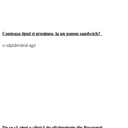
Conteaza tipul si grosimea, la un panou sandwich?
o săptămână ago
De ce să alegi o clinică de oftalmologie din București