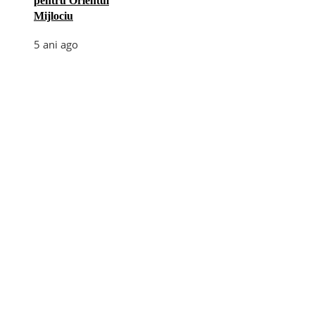
pentru Orientul
Mijlociu
5 ani ago
Categories
Afaceri
(110)
Diverse
(156)
E-commerce
(5)
Industrie
(4)
Internet
(18)
Moda
(28)
Recomandari
(272)
Sanatate
(60)
Tehnologie
(35)
Turism
(34)
Utile
(242)