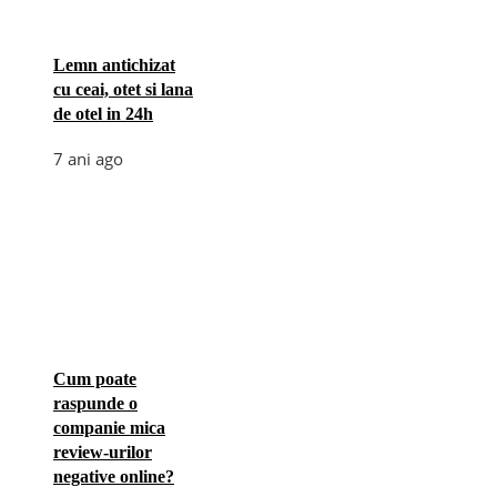
Lemn antichizat
cu ceai, otet si lana
de otel in 24h
7 ani ago
Cum poate
raspunde o
companie mica
review-urilor
negative online?