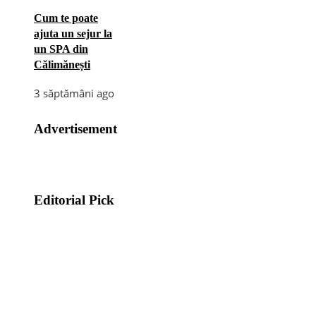
Cum te poate
ajuta un sejur la
un SPA din
Călimănești
3 săptămâni ago
Advertisement
Editorial Pick