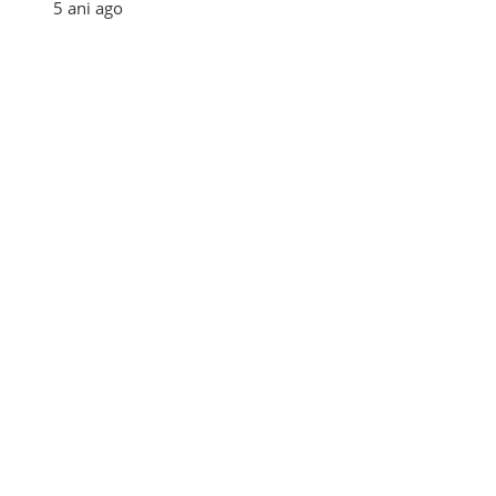
5 ani ago
Categories
Afaceri
(110)
Diverse
(156)
E-commerce
(5)
Industrie
(4)
Internet
(18)
Moda
(28)
Recomandari
(273)
Sanatate
(60)
Tehnologie
(35)
Turism
(34)
Utile
(242)
Tags