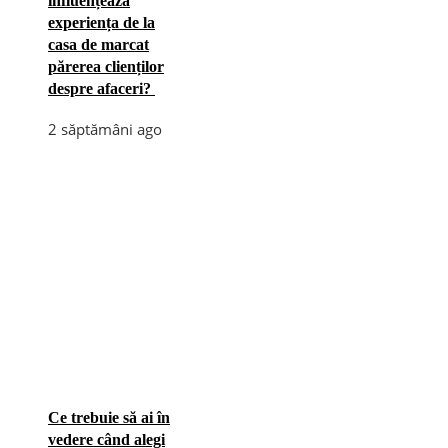
influențează
experiența de la
casa de marcat
părerea clienților
despre afaceri?
2 săptămâni ago
Ce trebuie să ai în
vedere când alegi