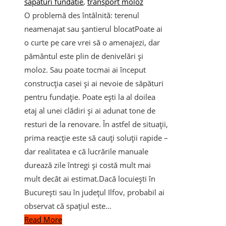
sapaturi fundatie
,
transport moloz
O problemă des întâlnită: terenul
neamenajat sau șantierul blocatPoate ai
o curte pe care vrei să o amenajezi, dar
pământul este plin de denivelări și
moloz. Sau poate tocmai ai început
construcția casei și ai nevoie de săpături
pentru fundație. Poate ești la al doilea
etaj al unei clădiri și ai adunat tone de
resturi de la renovare. În astfel de situații,
prima reacție este să cauți soluții rapide –
dar realitatea e că lucrările manuale
durează zile întregi și costă mult mai
mult decât ai estimat.Dacă locuiești în
București sau în județul Ilfov, probabil ai
observat că spațiul este…
Read More