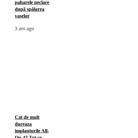
paharele neclare
după spălarea
vaselor
3 ani ago
Cat de mult
dureaza
implanturile All-
On-4? Tot ce