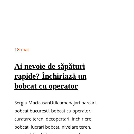
18
mai
Ai nevoie de săpături
rapide? Închiriază un
bobcat cu operator
Sergiu Macicasan
Utile
amenajari parcari
,
bobcat bucuresti
,
bobcat cu operator
,
curatare teren
,
decopertari
,
inchiriere
bobcat
,
lucrari bobcat
,
nivelare teren
,