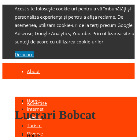
Acest site folosește cookie-uri pentru a vă îmbunătăți și
personaliza experiența și pentru a afișa reclame.
De
asemenea, utilizam cookie-uri de la terți precum Google
Adsense, Google Analytics, Youtube.
Prin utilizarea site-ulu
sunteți de acord cu utilizarea cookie-urilor.
De acord
About
Contact
Home
Advertise
Internet
Lucrari Bobcat
Afaceri
Turism
Diverse
Home