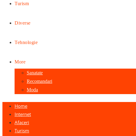
Turism
Diverse
Tehnologie
More
Sanatate
Recomandari
Moda
Home
Internet
Afaceri
Turism