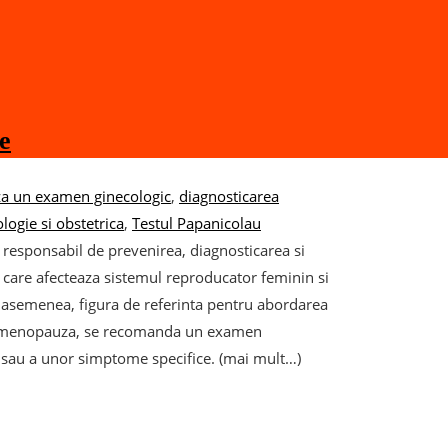
e
za un examen ginecologic
,
diagnosticarea
logie si obstetrica
,
Testul Papanicolau
e responsabil de prevenirea, diagnosticarea si
r care afecteaza sistemul reproducator feminin si
e asemenea, figura de referinta pentru abordarea
si la menopauza, se recomanda un examen
e sau a unor simptome specifice. (mai mult…)