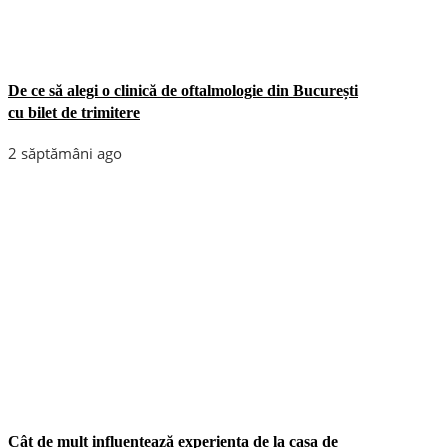
De ce să alegi o clinică de oftalmologie din București
cu bilet de trimitere
2 săptămâni ago
Cât de mult influențează experiența de la casa de