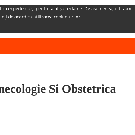
liza experiența și pentru a afișa reclame.
De asemenea, utilizam c
nteți de acord cu utilizarea cookie-urilor.
necologie Si Obstetrica