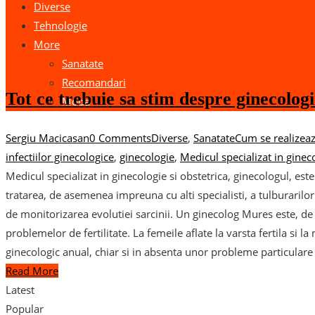
Diverse
Tehnologie
More
20
feb.
Sanatate
Recomandari
Tot ce trebuie sa stim despre ginecologi
Moda
Sergiu Macicasan
0 Comments
Diverse
,
Sanatate
Cum se realizea
infectiilor ginecologice
,
ginecologie
,
Medicul specializat in gineco
Medicul specializat in ginecologie si obstetrica, ginecologul, est
tratarea, de asemenea impreuna cu alti specialisti, a tulburarilo
de monitorizarea evolutiei sarcinii. Un ginecolog Mures este, d
problemelor de fertilitate. La femeile aflate la varsta fertila 
ginecologic anual, chiar si in absenta unor probleme particular
Read More
Latest
Popular