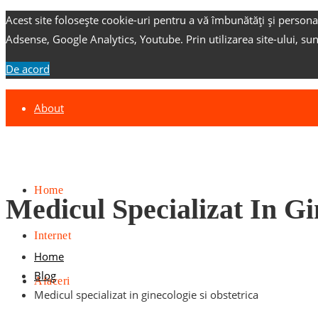
Acest site folosește cookie-uri pentru a vă îmbunătăți și persona
Adsense, Google Analytics, Youtube.
Prin utilizarea site-ului, su
De acord
About
Contact
Advertise
Home
Medicul Specializat In Gi
Internet
Home
Blog
Afaceri
Medicul specializat in ginecologie si obstetrica