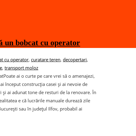
ză un bobcat cu operator
t cu operator
,
curatare teren
,
decopertari
,
ie
,
transport moloz
tPoate ai o curte pe care vrei să o amenajezi,
i început construcția casei și ai nevoie de
ri și ai adunat tone de resturi de la renovare. În
 realitatea e că lucrările manuale durează zile
ucurești sau în județul Ilfov, probabil ai