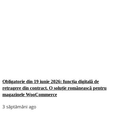
Obligatorie din 19 iunie 2026: funcția digitală de
retragere din contract. O soluție românească pentru
magazinele WooCommerce
3 săptămâni ago