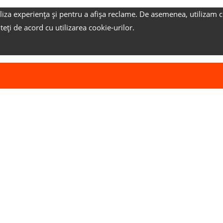
liza experiența și pentru a afișa reclame.
De asemenea, utilizam c
nteți de acord cu utilizarea cookie-urilor.