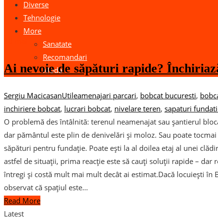
Diverse
Tehnologie
More
18
mai
Sanatate
Recomandari
Ai nevoie de săpături rapide? Închiria
Moda
Sergiu Macicasan
Utile
amenajari parcari
,
bobcat bucuresti
,
bobca
inchiriere bobcat
,
lucrari bobcat
,
nivelare teren
,
sapaturi fundat
O problemă des întâlnită: terenul neamenajat sau șantierul bloca
dar pământul este plin de denivelări și moloz. Sau poate tocmai a
săpături pentru fundație. Poate ești la al doilea etaj al unei clădi
astfel de situații, prima reacție este să cauți soluții rapide – dar
întregi și costă mult mai mult decât ai estimat.Dacă locuiești în B
observat că spațiul este…
Read More
Latest