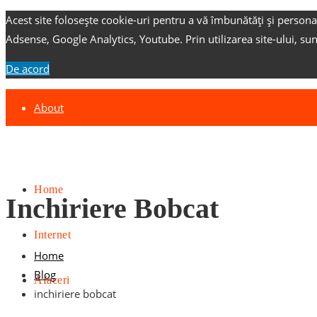
Acest site folosește cookie-uri pentru a vă îmbunătăți și persona
Adsense, Google Analytics, Youtube.
Prin utilizarea site-ului, su
De acord
About
Contact
Advertise
Home
Inchiriere Bobcat
Internet
Home
Blog
Afaceri
inchiriere bobcat