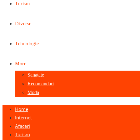
Turism
Diverse
Tehnologie
More
Sanatate
Recomandari
Moda
Home
Internet
Afaceri
Turism