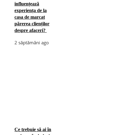
influențează
experiența de la
casa de marcat
părerea clienților
despre afaceri?
2 săptămâni ago
Ce trebuie să ai în