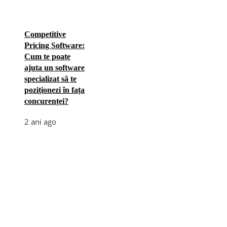
Competitive
Pricing Software:
Cum te poate
ajuta un software
specializat să te
poziționezi în fața
concurenței?
2 ani ago