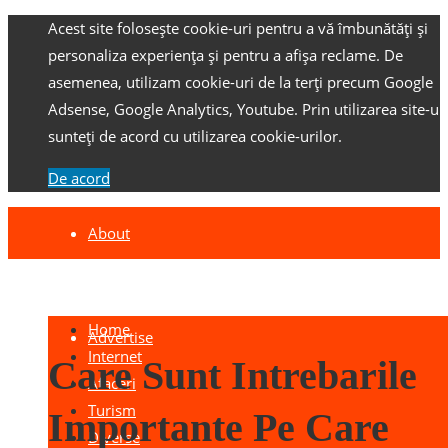
Acest site folosește cookie-uri pentru a vă îmbunătăți și
personaliza experiența și pentru a afișa reclame.
De
asemenea, utilizam cookie-uri de la terți precum Google
Adsense, Google Analytics, Youtube.
Prin utilizarea site-ulu
sunteți de acord cu utilizarea cookie-urilor.
De acord
About
Contact
Home
Advertise
Internet
Care Sunt Intrebarile
Afaceri
Turism
Importante Pe Care
Diverse