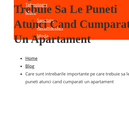
Tehnologie
Trebuie Sa Le Puneti
More
Sanatate
Atunci Cand Cumparat
Recomandari
Un Apartament
Moda
Home
Blog
Care sunt intrebarile importante pe care trebuie sa l
puneti atunci cand cumparati un apartament