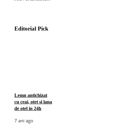
Editorial Pick
Lemn antichizat
cu ceai, otet si lana
de otel in 24h
7 ani ago