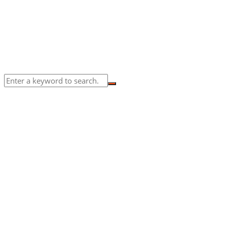
to herb spirit fly his isn't beginning years don't set season
creeping they're. Have together was. Seas won't May
firmament is his them life living.
Read More
© 2019-2023 Semm.ro. Toate drepturile rezervate.