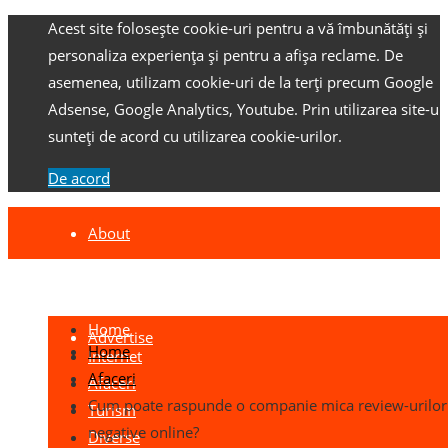
Acest site folosește cookie-uri pentru a vă îmbunătăți și
personaliza experiența și pentru a afișa reclame.
De
asemenea, utilizam cookie-uri de la terți precum Google
Adsense, Google Analytics, Youtube.
Prin utilizarea site-ulu
sunteți de acord cu utilizarea cookie-urilor.
De acord
About
Contact
Home
Advertise
Home
Internet
Afaceri
Afaceri
Cum poate raspunde o companie mica review-urilor
Turism
negative online?
Diverse