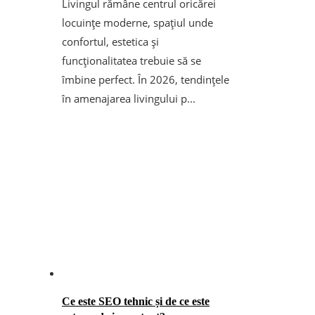
Livingul rămâne centrul oricărei
locuințe moderne, spațiul unde
confortul, estetica și
funcționalitatea trebuie să se
îmbine perfect. În 2026, tendințele
în amenajarea livingului p...
Ce este SEO tehnic și de ce este