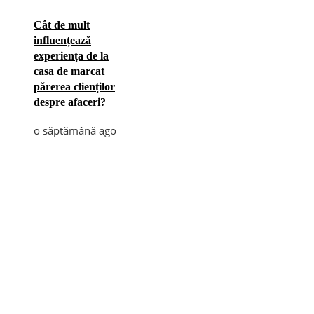
Cât de mult
influențează
experiența de la
casa de marcat
părerea clienților
despre afaceri?
o săptămână ago