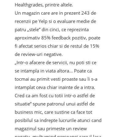
Healthgrades, printre altele.
Un magazin care are in prezent 243 de
recenzii pe Yelp si o evaluare medie de
patru „stele” din cinci, ce reprezinta
aproximativ 85% feedback pozitiv, poate
fi afectat serios chiar si de restul de 15%
de review-uri negative.
„Intr-o afacere de servicii, nu poti sti ce
se intampla in viata altora… Poate ca
tocmai au primit vesti proaste sau li s-a
intamplat ceva chiar inainte de a intra.
Cred ca am fost cu totii intr-o astfel de
situatie” spune patronul unui astfel de
business mic, care sustine ca face tot
posibilul sa indrepte lucrurile atunci cand
magazinul sau primeste un review
negativ, multumind persoanei care il lasa