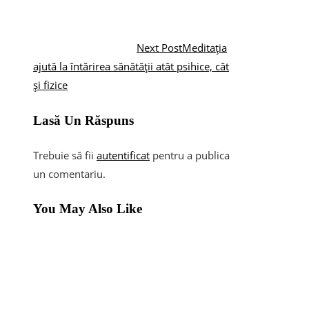
Next Post
Meditația
ajută la întărirea sănătății atât psihice, cât
și fizice
Lasă Un Răspuns
Trebuie să fii
autentificat
pentru a publica
un comentariu.
You May Also Like