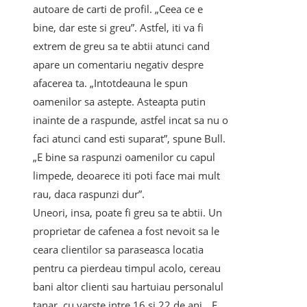
autoare de carti de profil. „Ceea ce e
bine, dar este si greu”. Astfel, iti va fi
extrem de greu sa te abtii atunci cand
apare un comentariu negativ despre
afacerea ta. „Intotdeauna le spun
oamenilor sa astepte. Asteapta putin
inainte de a raspunde, astfel incat sa nu o
faci atunci cand esti suparat”, spune Bull.
„E bine sa raspunzi oamenilor cu capul
limpede, deoarece iti poti face mai mult
rau, daca raspunzi dur”.
Uneori, insa, poate fi greu sa te abtii. Un
proprietar de cafenea a fost nevoit sa le
ceara clientilor sa paraseasca locatia
pentru ca pierdeau timpul acolo, cereau
bani altor clienti sau hartuiau personalul
tanar, cu varste intre 16 si 22 de ani. „E