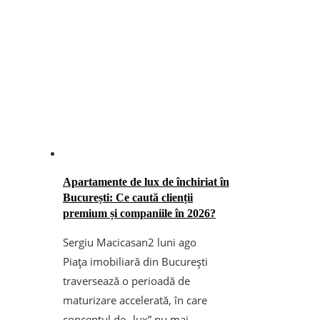
Apartamente de lux de închiriat în
București: Ce caută clienții
premium și companiile în 2026?
Sergiu Macicasan
2 luni ago
Piața imobiliară din București
traversează o perioadă de
maturizare accelerată, în care
conceptul de „lux” nu mai