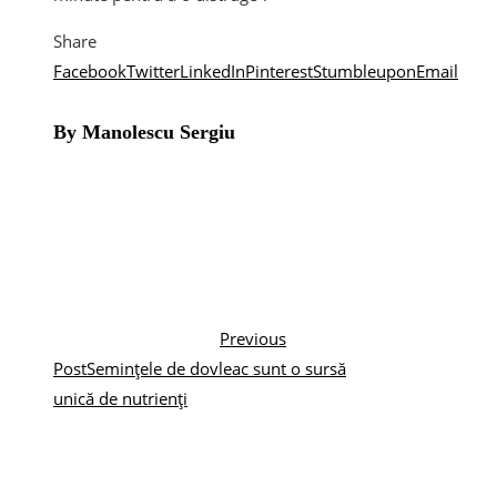
Share
Facebook
Twitter
LinkedIn
Pinterest
Stumbleupon
Email
By Manolescu Sergiu
Previous
Post
Semințele de dovleac sunt o sursă
unică de nutrienți