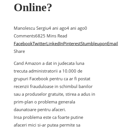
Online?
Manolescu Sergiu
4 ani ago
4 ani ago
0
Comments
682
5 Mins Read
Facebook
Twitter
LinkedIn
Pinterest
Stumbleupon
Email
Share
Cand Amazon a dat in judecata luna
trecuta administratorii a 10.000 de
grupuri Facebook pentru ca ar fi postat
recenzii frauduloase in schimbul banilor
sau a produselor gratuite, stirea a adus in
prim-plan o problema generala
daunatoare pentru afaceri.
Insa problema este ca foarte putine
afaceri mici si-ar putea permite sa