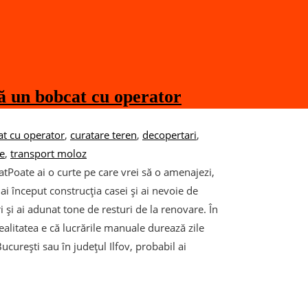
ză un bobcat cu operator
t cu operator
,
curatare teren
,
decopertari
,
ie
,
transport moloz
tPoate ai o curte pe care vrei să o amenajezi,
i început construcția casei și ai nevoie de
ri și ai adunat tone de resturi de la renovare. În
 realitatea e că lucrările manuale durează zile
ucurești sau în județul Ilfov, probabil ai