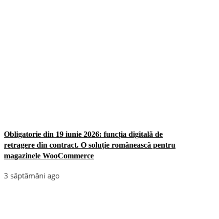
Obligatorie din 19 iunie 2026: funcția digitală de
retragere din contract. O soluție românească pentru
magazinele WooCommerce
3 săptămâni ago