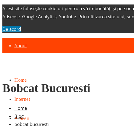
Acest site folosește cookie-uri pentru a vă îmbunătăți și persona
Adsense, Google Analytics, Youtube.
Prin utilizarea site-ului, su
De acord
About
Contact
Advertise
Home
Bobcat Bucuresti
Internet
Home
Blog
Afaceri
bobcat bucuresti