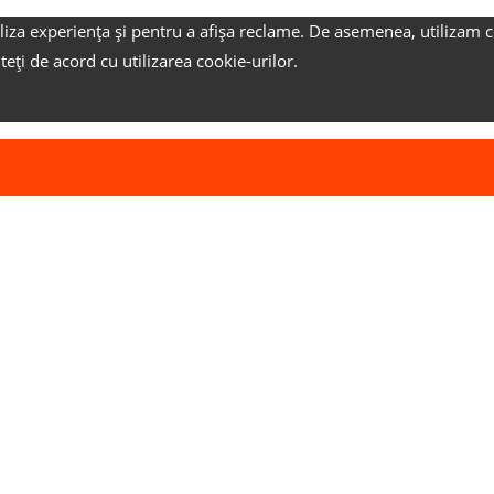
liza experiența și pentru a afișa reclame.
De asemenea, utilizam c
nteți de acord cu utilizarea cookie-urilor.