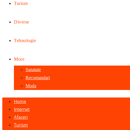
Turism
Diverse
Tehnologie
More
Sanatate
Recomandari
Moda
Home
Internet
Afaceri
Turism