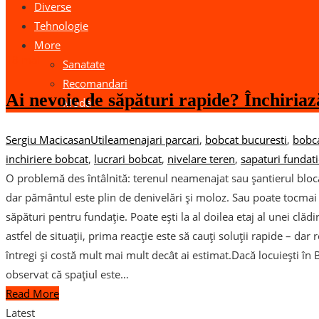
Diverse
Tehnologie
More
18
mai
Sanatate
Recomandari
Ai nevoie de săpături rapide? Închiria
Moda
Sergiu Macicasan
Utile
amenajari parcari
,
bobcat bucuresti
,
bobca
inchiriere bobcat
,
lucrari bobcat
,
nivelare teren
,
sapaturi fundat
O problemă des întâlnită: terenul neamenajat sau șantierul bloca
dar pământul este plin de denivelări și moloz. Sau poate tocmai a
săpături pentru fundație. Poate ești la al doilea etaj al unei clădi
astfel de situații, prima reacție este să cauți soluții rapide – dar
întregi și costă mult mai mult decât ai estimat.Dacă locuiești în B
observat că spațiul este…
Read More
Latest