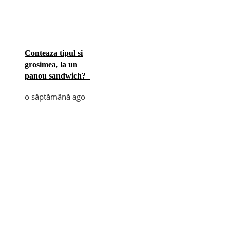
Conteaza tipul si
grosimea, la un
panou sandwich?
o săptămână ago