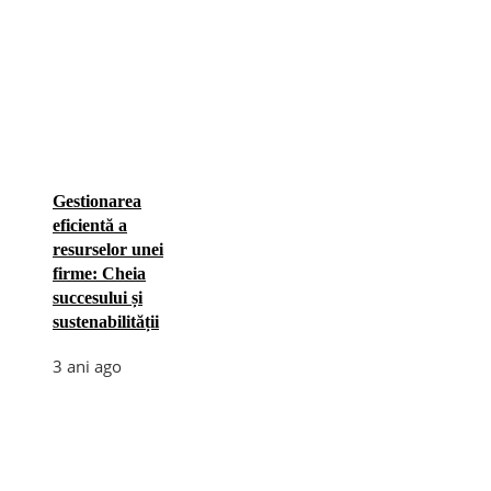
Gestionarea
eficientă a
resurselor unei
firme: Cheia
succesului și
sustenabilității
3 ani ago