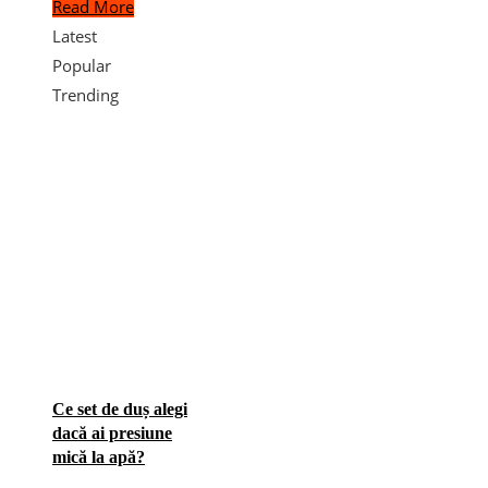
Read More
Latest
Popular
Trending
Ce set de duș alegi
dacă ai presiune
mică la apă?