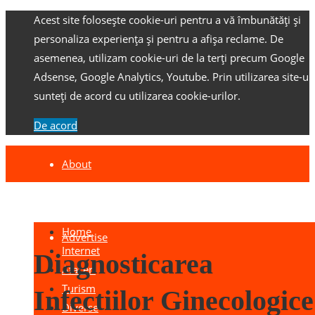
Acest site folosește cookie-uri pentru a vă îmbunătăți și
personaliza experiența și pentru a afișa reclame.
De
asemenea, utilizam cookie-uri de la terți precum Google
Adsense, Google Analytics, Youtube.
Prin utilizarea site-ulu
sunteți de acord cu utilizarea cookie-urilor.
De acord
About
Contact
Home
Advertise
Internet
Diagnosticarea
Afaceri
Turism
Infectiilor Ginecologice
Diverse