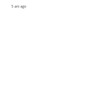
5 ani ago
Categories
Afaceri
(110)
Diverse
(156)
E-commerce
(5)
Industrie
(4)
Internet
(18)
Moda
(28)
Recomandari
(273)
Sanatate
(60)
Tehnologie
(35)
Turism
(34)
Utile
(242)
Tags