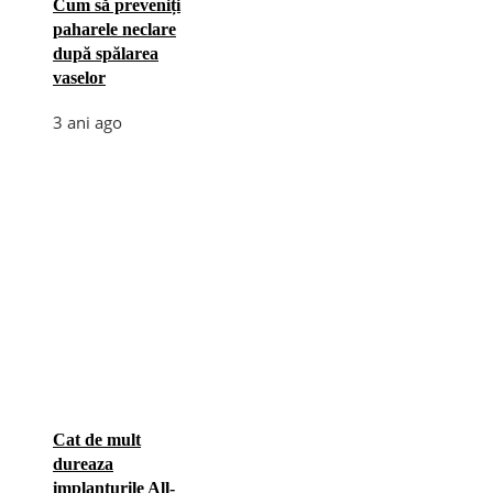
Cum să preveniți
paharele neclare
după spălarea
vaselor
3 ani ago
Cat de mult
dureaza
implanturile All-