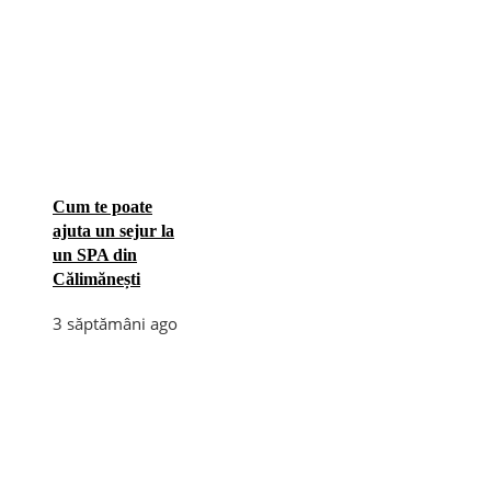
Cum te poate
ajuta un sejur la
un SPA din
Călimănești
3 săptămâni ago