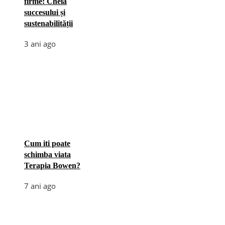
firme: Cheia
succesului și
sustenabilității
3 ani ago
Cum iti poate
schimba viata
Terapia Bowen?
7 ani ago