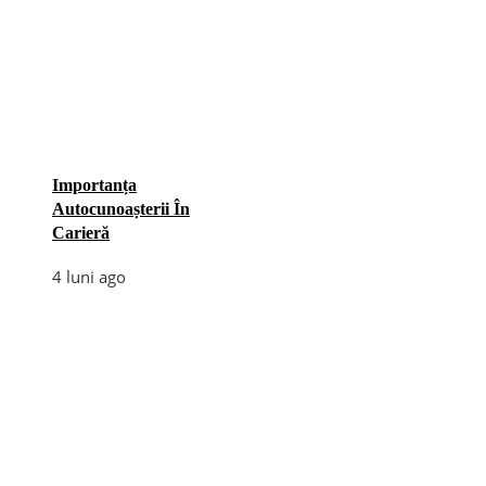
Importanța
Autocunoașterii În
Carieră
4 luni ago