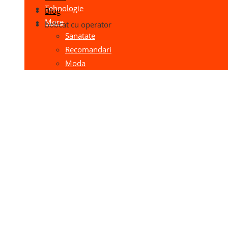
Tehnologie
Blog
More
bobcat cu operator
Sanatate
Recomandari
Moda