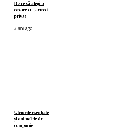
De ce să alegi o
cazare cu jacuzzi
privat
3 ani ago
Uleiurile esențiale
și animalele de
companie