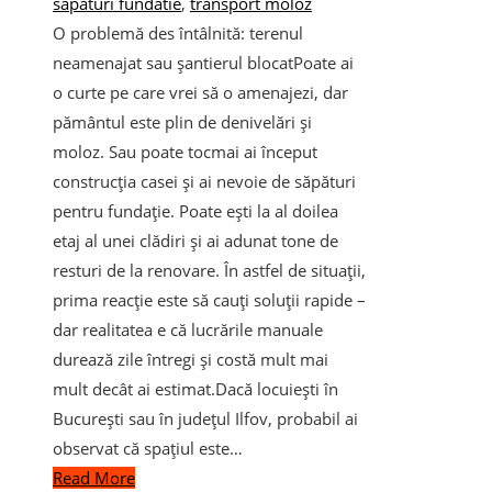
sapaturi fundatie
,
transport moloz
O problemă des întâlnită: terenul
neamenajat sau șantierul blocatPoate ai
o curte pe care vrei să o amenajezi, dar
pământul este plin de denivelări și
moloz. Sau poate tocmai ai început
construcția casei și ai nevoie de săpături
pentru fundație. Poate ești la al doilea
etaj al unei clădiri și ai adunat tone de
resturi de la renovare. În astfel de situații,
prima reacție este să cauți soluții rapide –
dar realitatea e că lucrările manuale
durează zile întregi și costă mult mai
mult decât ai estimat.Dacă locuiești în
București sau în județul Ilfov, probabil ai
observat că spațiul este…
Read More