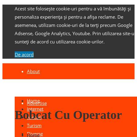
Acest site folosește cookie-uri pentru a vă îmbunătăți și
personaliza experiența și pentru a afișa reclame.
De
asemenea, utilizam cookie-uri de la terți precum Google
Adsense, Google Analytics, Youtube.
Prin utilizarea site-ulu
sunteți de acord cu utilizarea cookie-urilor.
De acord
About
Contact
Home
Advertise
Internet
Bobcat Cu Operator
Afaceri
Turism
Diverse
Home