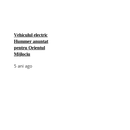
Vehiculul electric
Hummer anuntat
pentru Orientul
Mijlociu
5 ani ago
Categories
Afaceri
(110)
Diverse
(156)
E-commerce
(5)
Industrie
(4)
Internet
(18)