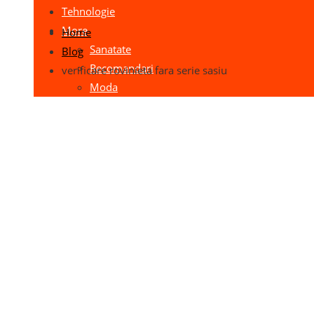
Tehnologie
More
Home
Sanatate
Blog
Recomandari
verificare rovinieta fara serie sasiu
Moda