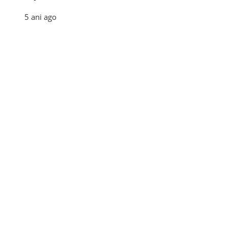
5 ani ago
Categories
Afaceri
(110)
Diverse
(156)
E-commerce
(5)
Industrie
(4)
Internet
(18)
Moda
(28)
Recomandari
(272)
Sanatate
(60)
Tehnologie
(35)
Turism
(34)
Utile
(242)