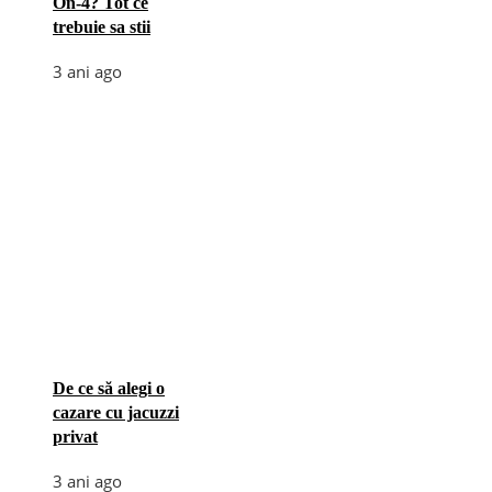
On-4? Tot ce
trebuie sa stii
3 ani ago
De ce să alegi o
cazare cu jacuzzi
privat
3 ani ago