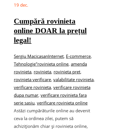
19
dec.
Cumpără rovinieta
online DOAR la prețul
legal!
Sergiu Macicasan
Internet
,
E-commerce
,
Tehnologie
"rovinieta online
,
amenda
rovinieta
,
rovinieta
,
rovinieta pret
,
rovinieta verificare
,
valabilitate rovinieta
,
verificare rovinieta
,
verificare rovinieta
dupa numar
,
verificare rovinieta fara
serie sasiu
,
verificare rovinieta online
Astăzi cumpărăturile online au devenit
ceva la ordinea zilei, putem să
achiziționăm chiar și rovinieta online,