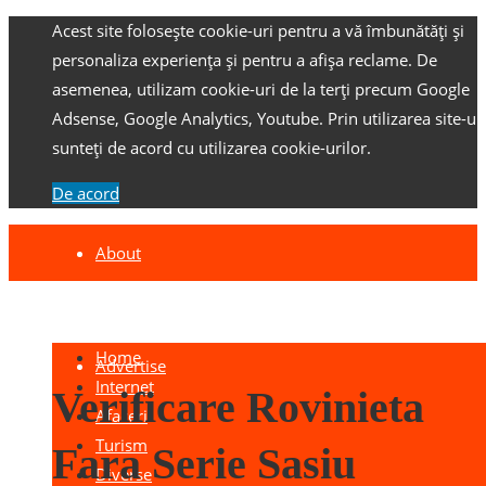
Acest site folosește cookie-uri pentru a vă îmbunătăți și
personaliza experiența și pentru a afișa reclame.
De
asemenea, utilizam cookie-uri de la terți precum Google
Adsense, Google Analytics, Youtube.
Prin utilizarea site-ulu
sunteți de acord cu utilizarea cookie-urilor.
De acord
About
Contact
Home
Advertise
Internet
Verificare Rovinieta
Afaceri
Turism
Fara Serie Sasiu
Diverse