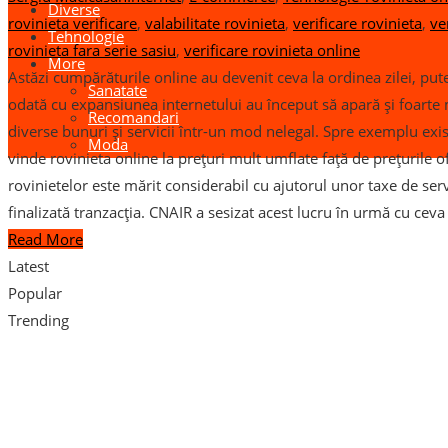
Diverse
rovinieta verificare
,
valabilitate rovinieta
,
verificare rovinieta
,
ve
Tehnologie
rovinieta fara serie sasiu
,
verificare rovinieta online
More
Astăzi cumpărăturile online au devenit ceva la ordinea zilei, put
Sanatate
odată cu expansiunea internetului au început să apară și foarte 
Recomandari
diverse bunuri și servicii într-un mod nelegal. Spre exemplu exi
Moda
vinde rovinieta online la prețuri mult umflate față de prețurile of
rovinietelor este mărit considerabil cu ajutorul unor taxe de ser
finalizată tranzacția. CNAIR a sesizat acest lucru în urmă cu cev
Read More
Latest
Popular
Trending