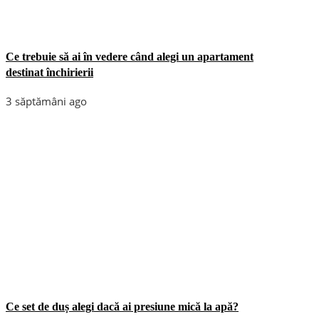
Ce trebuie să ai în vedere când alegi un apartament
destinat închirierii
3 săptămâni ago
Ce set de duș alegi dacă ai presiune mică la apă?