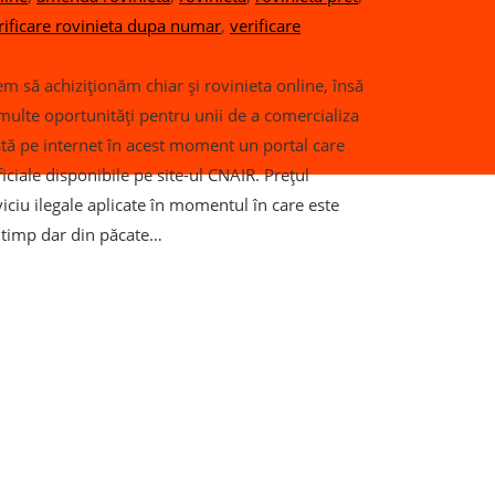
rificare rovinieta dupa numar
,
verificare
em să achiziționăm chiar și rovinieta online, însă
multe oportunități pentru unii de a comercializa
stă pe internet în acest moment un portal care
iciale disponibile pe site-ul CNAIR. Prețul
viciu ilegale aplicate în momentul în care este
a timp dar din păcate…