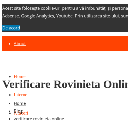
Acest site folosește cookie-uri pentru a vă îmbunătăți și persona
Adsense, Google Analytics, Youtube.
Prin utilizarea site-ului, su
De acord
About
Contact
Advertise
Home
Verificare Rovinieta Onli
Internet
Home
Blog
Afaceri
verificare rovinieta online