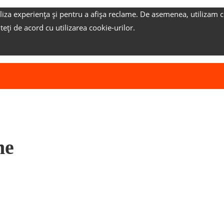
liza experiența și pentru a afișa reclame.
De asemenea, utilizam c
nteți de acord cu utilizarea cookie-urilor.
ne