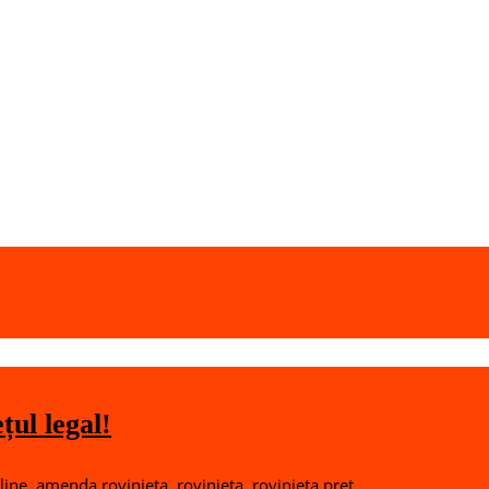
ul legal!
line
,
amenda rovinieta
,
rovinieta
,
rovinieta pret
,