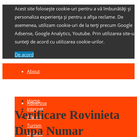
Acest site folosește cookie-uri pentru a vă îmbunătăți și
personaliza experiența și pentru a afișa reclame.
De
asemenea, utilizam cookie-uri de la terți precum Google
Adsense, Google Analytics, Youtube.
Prin utilizarea site-ulu
sunteți de acord cu utilizarea cookie-urilor.
De acord
About
Contact
Home
Advertise
Internet
Verificare Rovinieta
Afaceri
Turism
Dupa Numar
Diverse