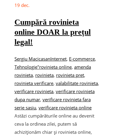
19
dec.
Cumpără rovinieta
online DOAR la prețul
legal!
Sergiu Macicasan
Internet
,
E-commerce
,
Tehnologie
"rovinieta online
,
amenda
rovinieta
,
rovinieta
,
rovinieta pret
,
rovinieta verificare
,
valabilitate rovinieta
,
verificare rovinieta
,
verificare rovinieta
dupa numar
,
verificare rovinieta fara
serie sasiu
,
verificare rovinieta online
Astăzi cumpărăturile online au devenit
ceva la ordinea zilei, putem să
achiziționăm chiar și rovinieta online,