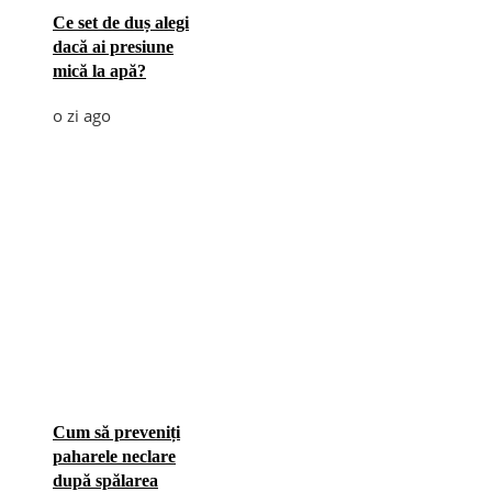
Ce set de duș alegi
dacă ai presiune
mică la apă?
o zi ago
Cum să preveniți
paharele neclare
după spălarea