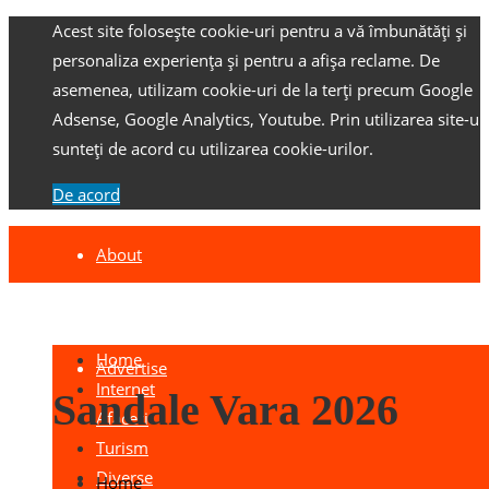
Acest site folosește cookie-uri pentru a vă îmbunătăți și
personaliza experiența și pentru a afișa reclame.
De
asemenea, utilizam cookie-uri de la terți precum Google
Adsense, Google Analytics, Youtube.
Prin utilizarea site-ulu
sunteți de acord cu utilizarea cookie-urilor.
De acord
About
Contact
Home
Advertise
Internet
Sandale Vara 2026
Afaceri
Turism
Diverse
Home