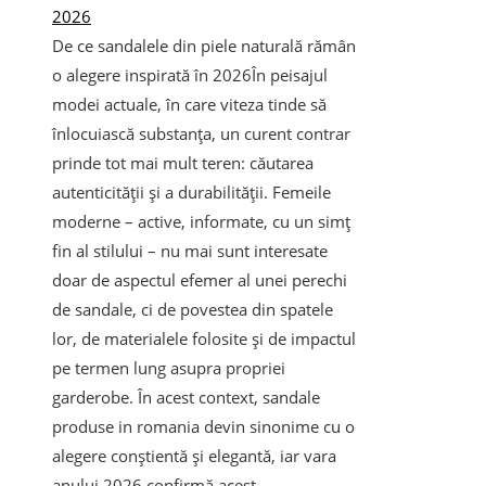
2026
De ce sandalele din piele naturală rămân
o alegere inspirată în 2026În peisajul
modei actuale, în care viteza tinde să
înlocuiască substanța, un curent contrar
prinde tot mai mult teren: căutarea
autenticității și a durabilității. Femeile
moderne – active, informate, cu un simț
fin al stilului – nu mai sunt interesate
doar de aspectul efemer al unei perechi
de sandale, ci de povestea din spatele
lor, de materialele folosite și de impactul
pe termen lung asupra propriei
garderobe. În acest context, sandale
produse in romania devin sinonime cu o
alegere conștientă și elegantă, iar vara
anului 2026 confirmă acest