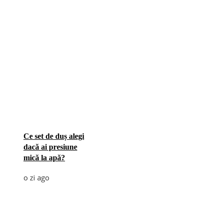
Ce set de duș alegi
dacă ai presiune
mică la apă?
o zi ago