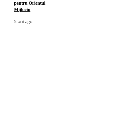
pentru Orientul
Mijlociu
5 ani ago
Categories
Afaceri
(110)
Diverse
(156)
E-commerce
(5)
Industrie
(4)
Internet
(18)
Moda
(28)
Recomandari
(273)
Sanatate
(60)
Tehnologie
(35)
Turism
(34)
Utile
(242)