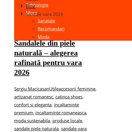
Tehnologie
Blog
More
sandale vara 2026
Sanatate
03
mai
Recomandari
Moda
Sandalele din piele
naturală – alegerea
rafinată pentru vara
2026
Sergiu Macicasan
Utile
accesorii feminine
,
artizanat romanesc
,
catinca shoes
,
confort si eleganta
,
incaltaminte
premium
,
incaltaminte romaneasca
,
moda sustenabila
,
produse locale
,
sandale piele naturala
,
sandale vara