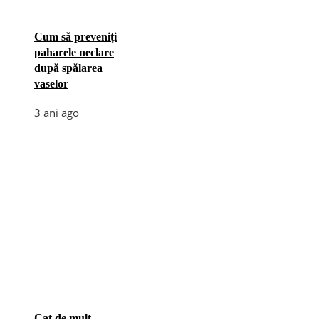
Cum să preveniți
paharele neclare
după spălarea
vaselor
3 ani ago
Cat de mult