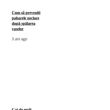
Cum să preveniți
paharele neclare
după spălarea
vaselor
3 ani ago
Cat de mult