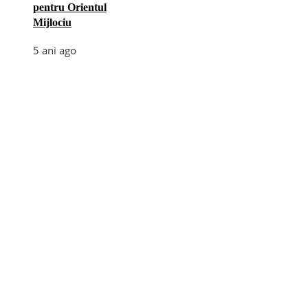
pentru Orientul
Mijlociu
5 ani ago
Categories
Afaceri
(110)
Diverse
(156)
E-commerce
(5)
Industrie
(4)
Internet
(18)
Moda
(28)
Recomandari
(273)
Sanatate
(60)
Tehnologie
(35)
Turism
(34)
Utile
(242)