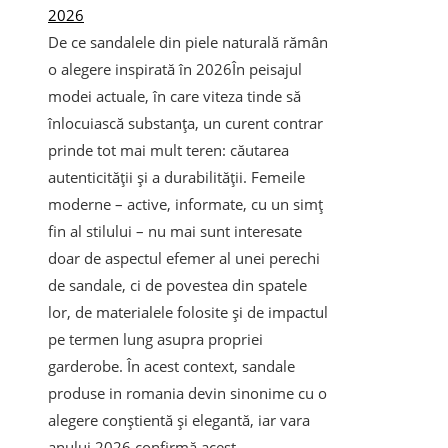
2026
De ce sandalele din piele naturală rămân
o alegere inspirată în 2026În peisajul
modei actuale, în care viteza tinde să
înlocuiască substanța, un curent contrar
prinde tot mai mult teren: căutarea
autenticității și a durabilității. Femeile
moderne – active, informate, cu un simț
fin al stilului – nu mai sunt interesate
doar de aspectul efemer al unei perechi
de sandale, ci de povestea din spatele
lor, de materialele folosite și de impactul
pe termen lung asupra propriei
garderobe. În acest context, sandale
produse in romania devin sinonime cu o
alegere conștientă și elegantă, iar vara
anului 2026 confirmă acest