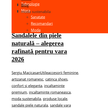
Tehnologie
Blog
More
moda sustenabila
Sanatate
03
mai
Recomandari
Moda
Sandalele din piele
naturală – alegerea
rafinată pentru vara
2026
Sergiu Macicasan
Utile
accesorii feminine
,
artizanat romanesc
,
catinca shoes
,
confort si eleganta
,
incaltaminte
premium
,
incaltaminte romaneasca
,
moda sustenabila
,
produse locale
,
sandale piele naturala
,
sandale vara