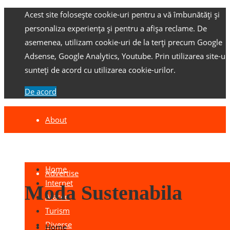
Acest site folosește cookie-uri pentru a vă îmbunătăți și
personaliza experiența și pentru a afișa reclame.
De
asemenea, utilizam cookie-uri de la terți precum Google
Adsense, Google Analytics, Youtube.
Prin utilizarea site-ulu
sunteți de acord cu utilizarea cookie-urilor.
De acord
About
Contact
Home
Advertise
Internet
Moda Sustenabila
Afaceri
Turism
Diverse
Home