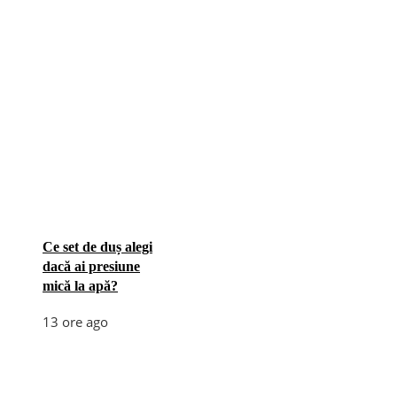
Ce set de duș alegi
dacă ai presiune
mică la apă?
13 ore ago