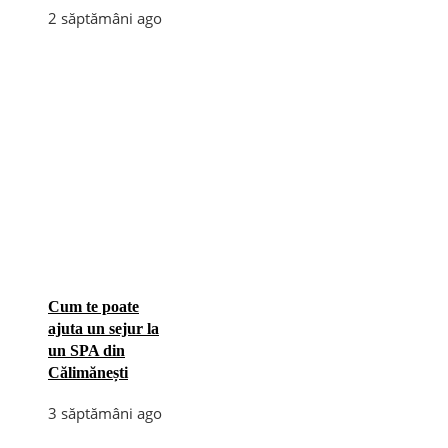
2 săptămâni ago
Cum te poate
ajuta un sejur la
un SPA din
Călimănești
3 săptămâni ago