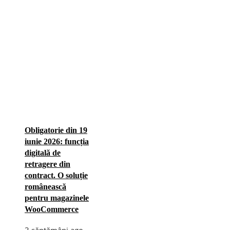
Obligatorie din 19
iunie 2026: funcția
digitală de
retragere din
contract. O soluție
românească
pentru magazinele
WooCommerce
3 săptămâni ago