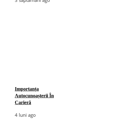
Importanța
Autocunoașterii În
Carieră
4 luni ago