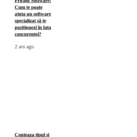
Pricing Software:
Cum te poate
ajuta un software
specializat să te
poziționezi în fața
concurenței?
2 ani ago
Conteaza tipul si