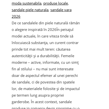
moda sustenabila
,
produse locale
,
sandale piele naturala
,
sandale vara
2026
De ce sandalele din piele naturală rămân
o alegere inspirată în 2026În peisajul
modei actuale, în care viteza tinde să
înlocuiască substanța, un curent contrar
prinde tot mai mult teren: căutarea
autenticității și a durabilității. Femeile
moderne – active, informate, cu un simț
fin al stilului – nu mai sunt interesate
doar de aspectul efemer al unei perechi
de sandale, ci de povestea din spatele
lor, de materialele folosite și de impactul
pe termen lung asupra propriei
garderobe. În acest context, sandale
produse in romania devin sinonime cu o