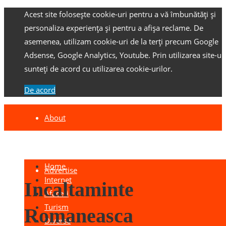
Acest site folosește cookie-uri pentru a vă îmbunătăți și
personaliza experiența și pentru a afișa reclame.
De
asemenea, utilizam cookie-uri de la terți precum Google
Adsense, Google Analytics, Youtube.
Prin utilizarea site-ulu
sunteți de acord cu utilizarea cookie-urilor.
De acord
About
Contact
Home
Advertise
Internet
Incaltaminte
Afaceri
Turism
Romaneasca
Diverse