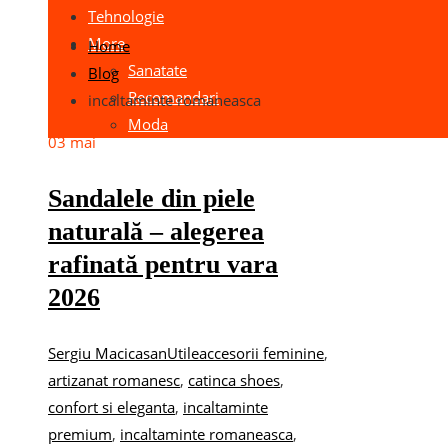
Tehnologie
More
Home
Sanatate
Blog
Recomandari
incaltaminte romaneasca
Moda
03
mai
Sandalele din piele
naturală – alegerea
rafinată pentru vara
2026
Sergiu Macicasan
Utile
accesorii feminine
,
artizanat romanesc
,
catinca shoes
,
confort si eleganta
,
incaltaminte
premium
,
incaltaminte romaneasca
,