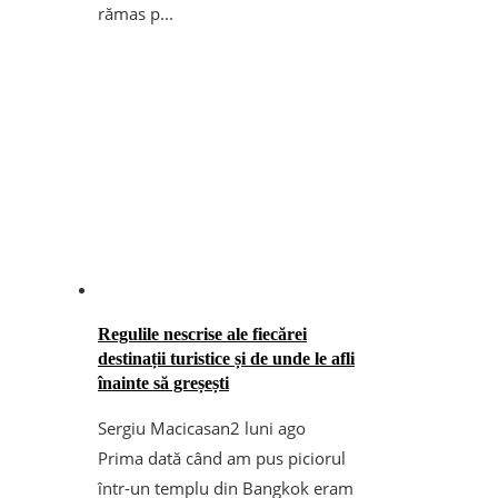
rămas p...
Regulile nescrise ale fiecărei
destinații turistice și de unde le afli
înainte să greșești
Sergiu Macicasan
2 luni ago
Prima dată când am pus piciorul
într-un templu din Bangkok eram