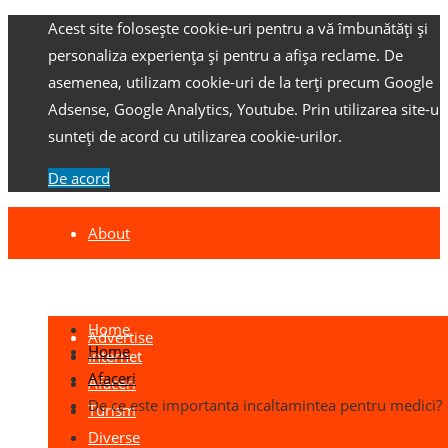
Acest site folosește cookie-uri pentru a vă îmbunătăți și
personaliza experiența și pentru a afișa reclame.
De
asemenea, utilizam cookie-uri de la terți precum Google
Adsense, Google Analytics, Youtube.
Prin utilizarea site-ulu
sunteți de acord cu utilizarea cookie-urilor.
De acord
About
Contact
Home
Advertise
Home
Internet
Afaceri
Afaceri
De ce este importanta incaltamintea pentru medici?
Turism
Diverse