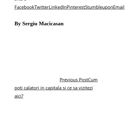
Facebook
Twitter
LinkedIn
Pinterest
Stumbleupon
Email
By Sergiu Macicasan
Previous Post
Cum
poti calatori in capitala si ce sa vizitezi
aici?