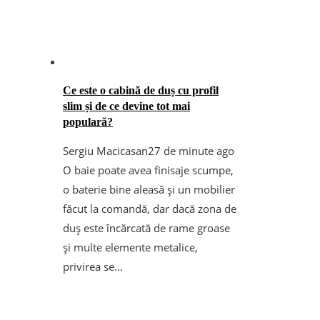
Ce este o cabină de duș cu profil
slim și de ce devine tot mai
populară?
Sergiu Macicasan
27 de minute ago
O baie poate avea finisaje scumpe,
o baterie bine aleasă și un mobilier
făcut la comandă, dar dacă zona de
duș este încărcată de rame groase
și multe elemente metalice,
privirea se...