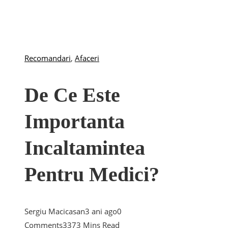
Recomandari
,
Afaceri
De Ce Este
Importanta
Incaltamintea
Pentru Medici?
Sergiu Macicasan
3 ani ago
0
Comments
337
3 Mins Read