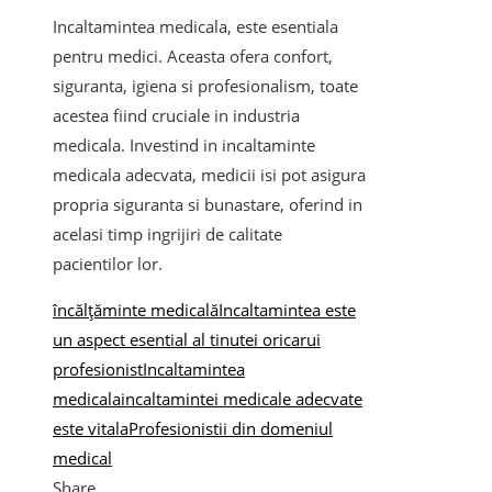
Incaltamintea medicala, este esentiala
pentru medici. Aceasta ofera confort,
siguranta, igiena si profesionalism, toate
acestea fiind cruciale in industria
medicala. Investind in incaltaminte
medicala adecvata, medicii isi pot asigura
propria siguranta si bunastare, oferind in
acelasi timp ingrijiri de calitate
pacientilor lor.
încălțăminte medicală
Incaltamintea este
un aspect esential al tinutei oricarui
profesionist
Incaltamintea
medicala
incaltamintei medicale adecvate
este vitala
Profesionistii din domeniul
medical
Share