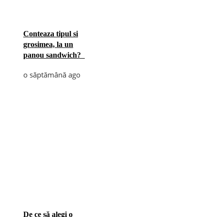
Conteaza tipul si
grosimea, la un
panou sandwich?
o săptămână ago
De ce să alegi o