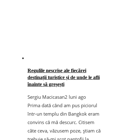
Regulile nescrise ale fiecărei
destinații turistice și de unde le afli
înainte să greșești
Sergiu Macicasan
2 luni ago
Prima dată când am pus piciorul
într-un templu din Bangkok eram
convins că mă descurc. Citisem
câte ceva, văzusem poze, știam că
trebuie să-mi scot pantofii la