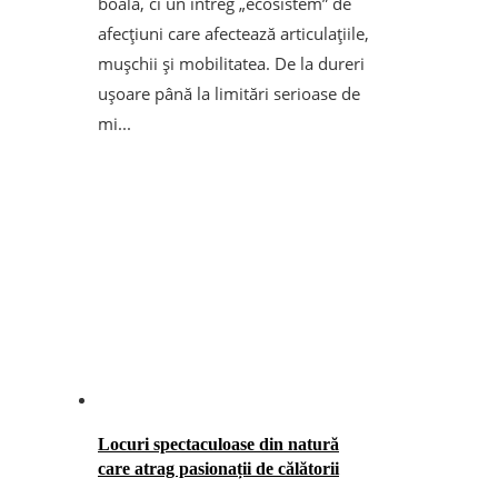
boală, ci un întreg „ecosistem” de
afecțiuni care afectează articulațiile,
mușchii și mobilitatea. De la dureri
ușoare până la limitări serioase de
mi...
Locuri spectaculoase din natură
care atrag pasionații de călătorii