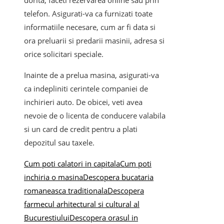
dorita, faceti rezervarea online sau prin
telefon. Asigurati-va ca furnizati toate
informatiile necesare, cum ar fi data si
ora preluarii si predarii masinii, adresa si
orice solicitari speciale.
Inainte de a prelua masina, asigurati-va
ca indepliniti cerintele companiei de
inchirieri auto. De obicei, veti avea
nevoie de o licenta de conducere valabila
si un card de credit pentru a plati
depozitul sau taxele.
Cum poti calatori in capitala
Cum poti
inchiria o masina
Descopera bucataria
romaneasca traditionala
Descopera
farmecul arhitectural si cultural al
Bucurestiului
Descopera orasul in