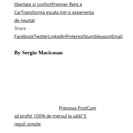
libertate si confort
Premier Rent a
Car
Transforma escala intr-o experienta
de neuitat
Share
Facebook
Twitter
LinkedIn
Pinterest
Stumbleupon
Email
By Sergiu Macicasan
Previous Post
Cum
să profiți 100% de mersul la sală? 5
reguli simple