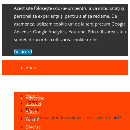
Acest site folosește cookie-uri pentru a vă îmbunătăți și
personaliza experiența și pentru a afișa reclame.
De
asemenea, utilizam cookie-uri de la terți precum Google
Adsense, Google Analytics, Youtube.
Prin utilizarea site-ulu
sunteți de acord cu utilizarea cookie-urilor.
De acord
About
Contact
Home
Advertise
Home
Internet
Turism
Afaceri
Cum poti calatori in capitala si ce sa vizitezi aici?
Turism
Diverse