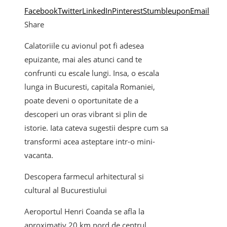
Facebook
Twitter
LinkedIn
Pinterest
Stumbleupon
Email
Share
Calatoriile cu avionul pot fi adesea
epuizante, mai ales atunci cand te
confrunti cu escale lungi. Insa, o escala
lunga in Bucuresti, capitala Romaniei,
poate deveni o oportunitate de a
descoperi un oras vibrant si plin de
istorie. Iata cateva sugestii despre cum sa
transformi acea asteptare intr-o mini-
vacanta.
Descopera farmecul arhitectural si
cultural al Bucurestiului
Aeroportul Henri Coanda se afla la
aproximativ 20 km nord de centrul