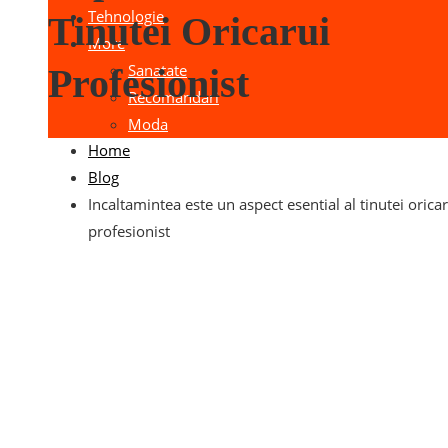
Tehnologie
Tinutei Oricarui
More
Sanatate
Profesionist
Recomandari
Moda
Home
Blog
Incaltamintea este un aspect esential al tinutei oricar
profesionist