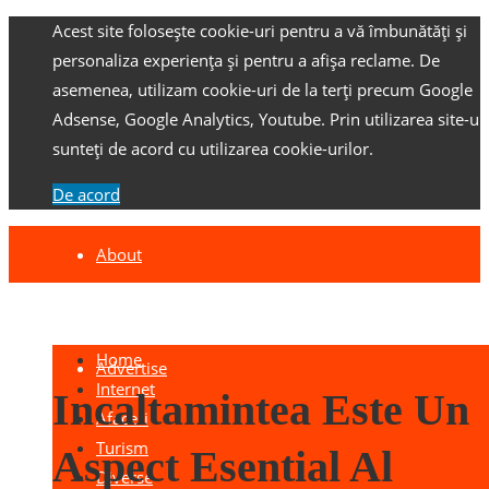
Acest site folosește cookie-uri pentru a vă îmbunătăți și
personaliza experiența și pentru a afișa reclame.
De
asemenea, utilizam cookie-uri de la terți precum Google
Adsense, Google Analytics, Youtube.
Prin utilizarea site-ulu
sunteți de acord cu utilizarea cookie-urilor.
De acord
About
Contact
Home
Advertise
Internet
Incaltamintea Este Un
Afaceri
Turism
Aspect Esential Al
Diverse