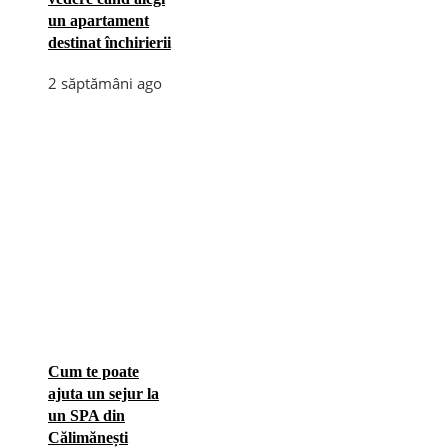
un apartament
destinat închirierii
2 săptămâni ago
Cum te poate
ajuta un sejur la
un SPA din
Călimănești