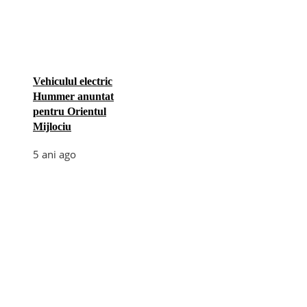
Vehiculul electric
Hummer anuntat
pentru Orientul
Mijlociu
5 ani ago
Categories
Afaceri
(110)
Diverse
(156)
E-commerce
(5)
Industrie
(4)
Internet
(18)