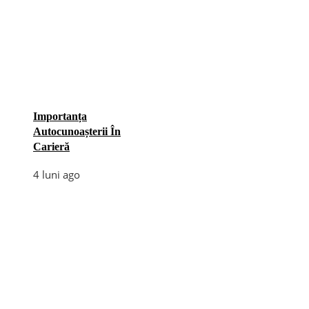
Importanța
Autocunoașterii În
Carieră
4 luni ago