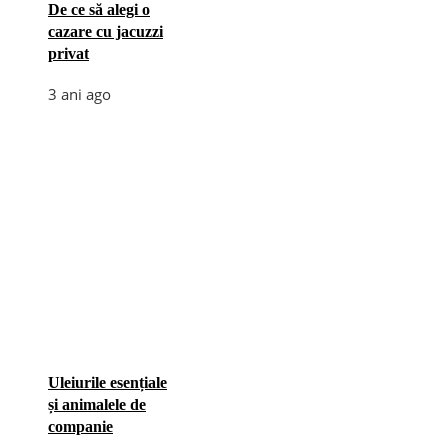
De ce să alegi o
cazare cu jacuzzi
privat
3 ani ago
Uleiurile esențiale
și animalele de
companie