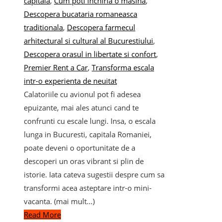
capitala
,
Cum poti inchiria o masina
,
Descopera bucataria romaneasca
traditionala
,
Descopera farmecul
arhitectural si cultural al Bucurestiului
,
Descopera orasul in libertate si confort
,
Premier Rent a Car
,
Transforma escala
intr-o experienta de neuitat
Calatoriile cu avionul pot fi adesea
epuizante, mai ales atunci cand te
confrunti cu escale lungi. Insa, o escala
lunga in Bucuresti, capitala Romaniei,
poate deveni o oportunitate de a
descoperi un oras vibrant si plin de
istorie. Iata cateva sugestii despre cum sa
transformi acea asteptare intr-o mini-
vacanta. (mai mult…)
Read More