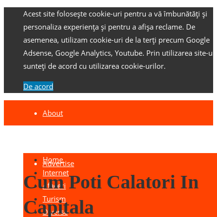
Acest site folosește cookie-uri pentru a vă îmbunătăți și
personaliza experiența și pentru a afișa reclame.
De
asemenea, utilizam cookie-uri de la terți precum Google
Adsense, Google Analytics, Youtube.
Prin utilizarea site-ulu
sunteți de acord cu utilizarea cookie-urilor.
De acord
About
Contact
Home
Advertise
Internet
Cum Poti Calatori In
Afaceri
Turism
Capitala
Diverse