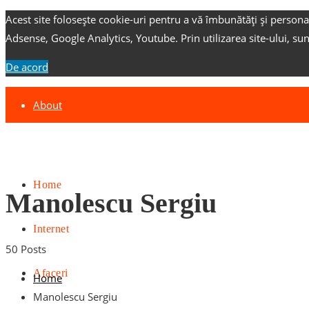
Acest site folosește cookie-uri pentru a vă îmbunătăți și persona
Adsense, Google Analytics, Youtube.
Prin utilizarea site-ului, su
De acord
About
Contact
Advertise
Home
Manolescu Sergiu
Internet
50 Posts
Afaceri
Home
Manolescu Sergiu