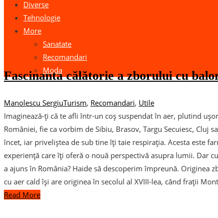
Diverse
Tehnologie
More
Sanatate
22
iul.
Recomandari
Moda
Fascinanta călătorie a zborului cu balo
Manolescu Sergiu
Turism
,
Recomandari
,
Utile
Imaginează-ți că te afli într-un coș suspendat în aer, plutind uș
României, fie ca vorbim de Sibiu, Brasov, Targu Secuiesc, Cluj s
încet, iar priveliștea de sub tine îți taie respirația. Acesta este 
experiență care îți oferă o nouă perspectivă asupra lumii. Dar 
a ajuns în România? Haide să descoperim împreună. Originea zbo
cu aer cald își are originea în secolul al XVIII-lea, când frații Mon
Read More