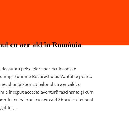
nul cu aer ald în România
or deasupra peisajelor spectaculoase ale
au imprejurimile Bucurestiului. Vântul te poartă
farmecul unui zbor cu balonul cu aer cald, o
cum a început această aventură fascinantă și cum
rului cu balonul cu aer cald Zborul cu balonul
tgolfier,…