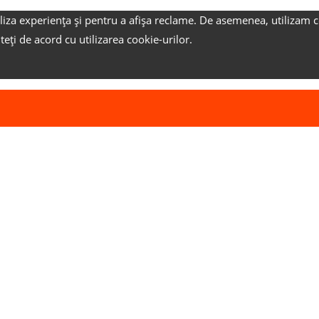
liza experiența și pentru a afișa reclame.
De asemenea, utilizam c
nteți de acord cu utilizarea cookie-urilor.