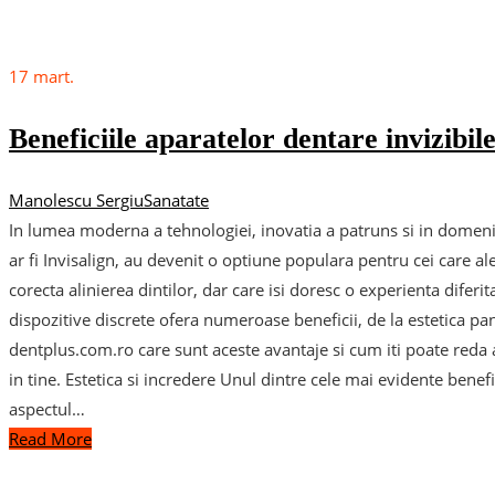
17
mart.
Beneficiile aparatelor dentare invizibil
Manolescu Sergiu
Sanatate
In lumea moderna a tehnologiei, inovatia a patruns si in domeniu
ar fi Invisalign, au devenit o optiune populara pentru cei care a
corecta alinierea dintilor, dar care isi doresc o experienta diferi
dispozitive discrete ofera numeroase beneficii, de la estetica pana 
dentplus.com.ro care sunt aceste avantaje si cum iti poate reda 
in tine. Estetica si incredere Unul dintre cele mai evidente benefi
aspectul…
Read More