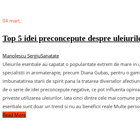
04
mart.
Top 5 idei preconcepute despre uleiurile
Manolescu Sergiu
Sanatate
Uleiurile esentiale au capatat o popularitate extrem de mare in u
specialistii in aromaterapie, precum Diana Gubas, pentru o gama 
imbunatatirea starii de spirit pana la tratarea diverselor afectiun
de o serie de idei preconcepute negative, ce pot influenta opinia
priveste utilizarea uleiurilor. Iata cinci dintre cele mai comune pr
esentiale sunt doar un trend si nu au beneficii reale Multe pers
Read More