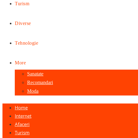
Turism
Diverse
Tehnologie
More
Sanatate
Recomandari
Moda
Home
Internet
Afaceri
Turism