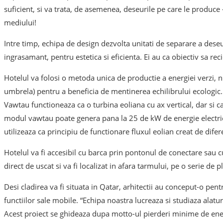
suficient, si va trata, de asemenea, deseurile pe care le produce 
mediului!
Intre timp, echipa de design dezvolta unitati de separare a deseur
ingrasamant, pentru estetica si eficienta. Ei au ca obiectiv sa reci
Hotelul va folosi o metoda unica de productie a energiei verzi, n
umbrela) pentru a beneficia de mentinerea echilibrului ecologic.
Vawtau functioneaza ca o turbina eoliana cu ax vertical, dar si 
modul vawtau poate genera pana la 25 de kW de energie electrica
utilizeaza ca principiu de functionare fluxul eolian creat de di
Hotelul va fi accesibil cu barca prin pontonul de conectare sau cu
direct de uscat si va fi localizat in afara tarmului, pe o serie de 
Desi cladirea va fi situata in Qatar, arhitectii au conceput-o pentr
functiilor sale mobile. “Echipa noastra lucreaza si studiaza alatur
Acest proiect se ghideaza dupa motto-ul pierderi minime de energi