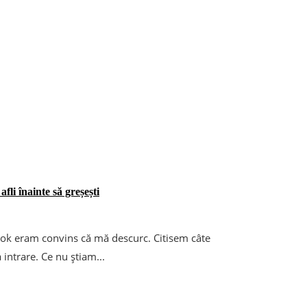
afli înainte să greșești
ok eram convins că mă descurc. Citisem câte
intrare. Ce nu știam...