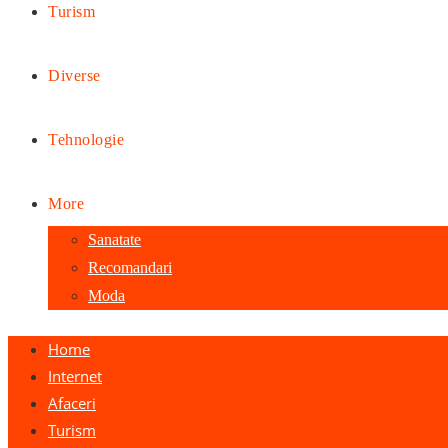
Turism
Diverse
Tehnologie
More
Sanatate
Recomandari
Moda
Home
Internet
Afaceri
Turism