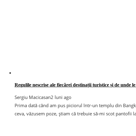
Regulile nescrise ale fiecărei destinații turistice și de unde le 
Sergiu Macicasan
2 luni ago
Prima dată când am pus piciorul într-un templu din Bangk
ceva, văzusem poze, știam că trebuie să-mi scot pantofii la 