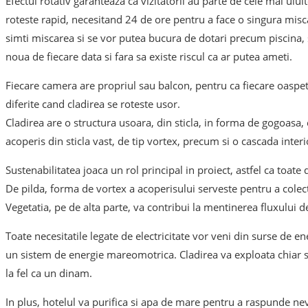
Efectul rotativ garanteaza ca vizitatorii au parte de cele mai uluit
roteste rapid, necesitand 24 de ore pentru a face o singura misca
simti miscarea si se vor putea bucura de dotari precum piscina, 
noua de fiecare data si fara sa existe riscul ca ar putea ameti.
Fiecare camera are propriul sau balcon, pentru ca fiecare oaspet
diferite cand cladirea se roteste usor.
Cladirea are o structura usoara, din sticla, in forma de gogoasa, 
acoperis din sticla vast, de tip vortex, precum si o cascada inter
Sustenabilitatea joaca un rol principal in proiect, astfel ca toate
De pilda, forma de vortex a acoperisului serveste pentru a colecta 
Vegetatia, pe de alta parte, va contribui la mentinerea fluxului d
Toate necesitatile legate de electricitate vor veni din surse de en
un sistem de energie mareomotrica. Cladirea va exploata chiar si
la fel ca un dinam.
In plus, hotelul va purifica si apa de mare pentru a raspunde nev