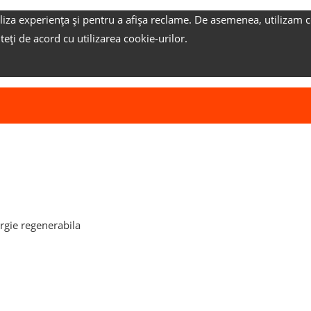
liza experiența și pentru a afișa reclame.
De asemenea, utilizam c
nteți de acord cu utilizarea cookie-urilor.
ergie regenerabila