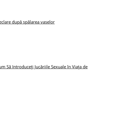
eclare după spălarea vaselor
 Să Introduceți Jucăriile Sexuale în Viața de