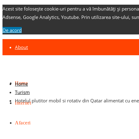
Acest site folosește cookie-uri pentru a vă îmbunătăți și persona
Adsense, Google Analytics, Youtube.
Prin utilizarea site-ului, su
De acord
About
Contact
Advertise
Home
Home
Turism
Hotelul plutitor mobil si rotativ din Qatar alimentat cu en
Internet
Afaceri