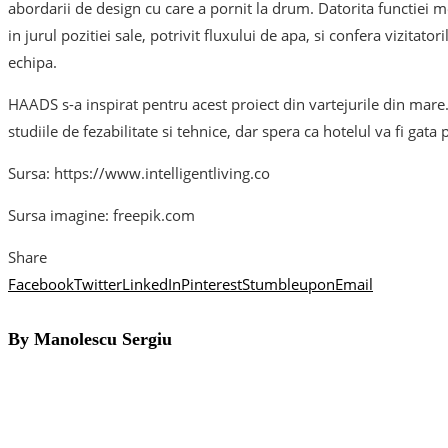
abordarii de design cu care a pornit la drum. Datorita functiei mo
in jurul pozitiei sale, potrivit fluxului de apa, si confera vizitat
echipa.
HAADS s-a inspirat pentru acest proiect din vartejurile din mar
studiile de fezabilitate si tehnice, dar spera ca hotelul va fi gata
Sursa: https://www.intelligentliving.co
Sursa imagine: freepik.com
Share
Facebook
Twitter
LinkedIn
Pinterest
Stumbleupon
Email
By Manolescu Sergiu