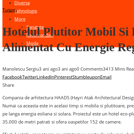
Diverse
Turism
Tehnologie
More
Sanatate
Hotelul Plutitor Mobil Si
Recomandari
Moda
Alimentat Cu Energie Re
Manolescu Sergiu
3 ani ago
3 ani ago
0 Comments
341
3 Mins Re
Facebook
Twitter
LinkedIn
Pinterest
Stumbleupon
Email
Share
Compania de arhitectura HAADS (Hayri Atak Architectural Design S
Numai ca aceasta este in acelasi timp si mobila si plutitoare, 
pe langa energia eoliana si solara. Proiectul este un hotel eco-pl
35.000 de metri patrati si ofera oaspetilor 152 de camere.