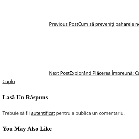
Previous Post
Cum să preveniți paharele n
Next Post
Explorând Plăcerea Împreună: Cum
Cuplu
Lasă Un Răspuns
Trebuie să fii
autentificat
pentru a publica un comentariu.
You May Also Like