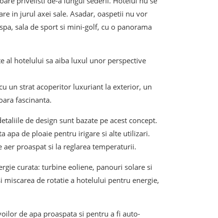
oare privelisti de-a lungul sederii. Hotelul nu se
re in jurul axei sale. Asadar, oaspetii nu vor
spa, sala de sport si mini-golf, cu o panorama
e al hotelului sa aiba luxul unor perspective
cu un strat acoperitor luxuriant la exterior, un
ioara fascinanta.
 detaliile de design sunt bazate pe acest concept.
apa de ploaie pentru irigare si alte utilizari.
e aer proaspat si la reglarea temperaturii.
ergie curata: turbine eoliene, panouri solare si
 miscarea de rotatie a hotelului pentru energie,
oilor de apa proaspata si pentru a fi auto-