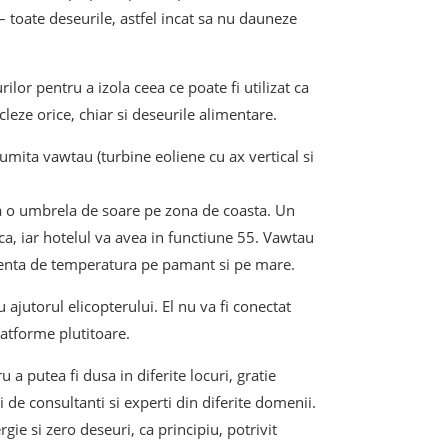
– toate deseurile, astfel incat sa nu dauneze
ilor pentru a izola ceea ce poate fi utilizat ca
cleze orice, chiar si deseurile alimentare.
umita vawtau (turbine eoliene cu ax vertical si
ca o umbrela de soare pe zona de coasta. Un
, iar hotelul va avea in functiune 55. Vawtau
ferenta de temperatura pe pamant si pe mare.
 ajutorul elicopterului. El nu va fi conectat
platforme plutitoare.
u a putea fi dusa in diferite locuri, gratie
i de consultanti si experti din diferite domenii.
e si zero deseuri, ca principiu, potrivit