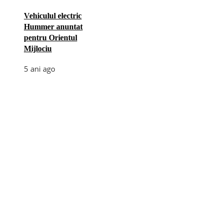
Vehiculul electric
Hummer anuntat
pentru Orientul
Mijlociu
5 ani ago
Categories
Afaceri
(110)
Diverse
(156)
E-commerce
(5)
Industrie
(4)
Internet
(18)
Moda
(28)
Recomandari
(271)
Sanatate
(60)