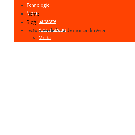
Tehnologie
More
Home
Sanatate
Blog
Recomandari
recrutarea de forta de munca din Asia
Moda