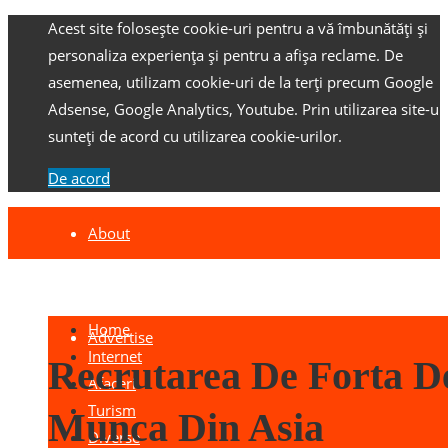
Acest site folosește cookie-uri pentru a vă îmbunătăți și
personaliza experiența și pentru a afișa reclame.
De
asemenea, utilizam cookie-uri de la terți precum Google
Adsense, Google Analytics, Youtube.
Prin utilizarea site-ulu
sunteți de acord cu utilizarea cookie-urilor.
De acord
About
Contact
Home
Advertise
Internet
Recrutarea De Forta D
Afaceri
Turism
Munca Din Asia
Diverse