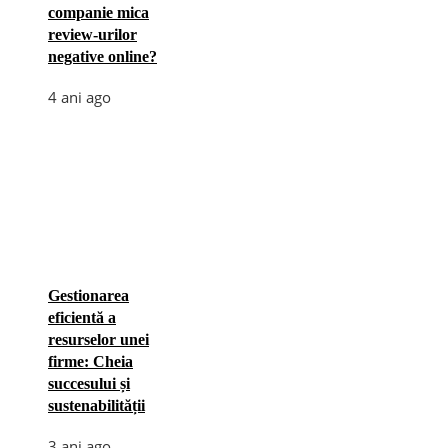
companie mica
review-urilor
negative online?
4 ani ago
Gestionarea
eficientă a
resurselor unei
firme: Cheia
succesului și
sustenabilității
3 ani ago