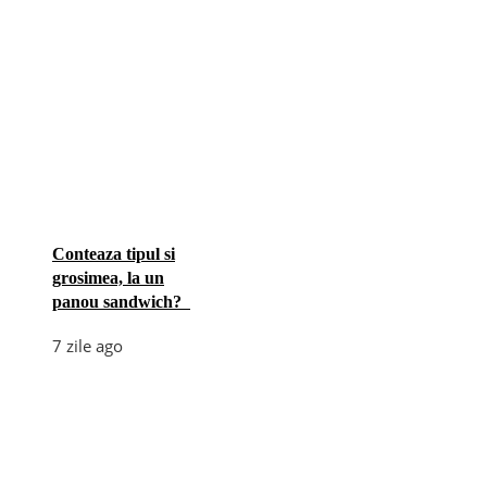
Conteaza tipul si
grosimea, la un
panou sandwich?
7 zile ago