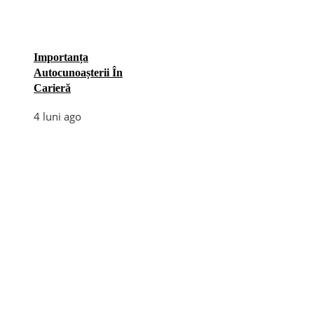
Importanța
Autocunoașterii În
Carieră
4 luni ago