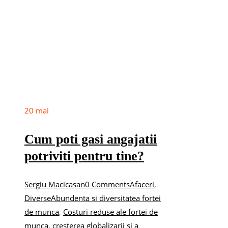
20
mai
Cum poti gasi angajatii
potriviti pentru tine?
Sergiu Macicasan
0 Comments
Afaceri
,
Diverse
Abundenta si diversitatea fortei
de munca
,
Costuri reduse ale fortei de
munca
,
cresterea globalizarii si a