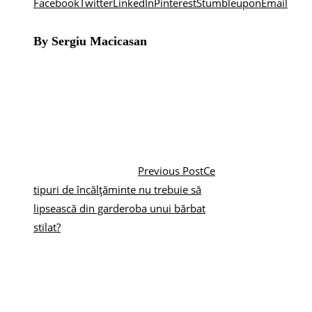
Facebook
Twitter
LinkedIn
Pinterest
Stumbleupon
Email
By Sergiu Macicasan
Previous Post
Ce
tipuri de încălțăminte nu trebuie să
lipsească din garderoba unui bărbat
stilat?