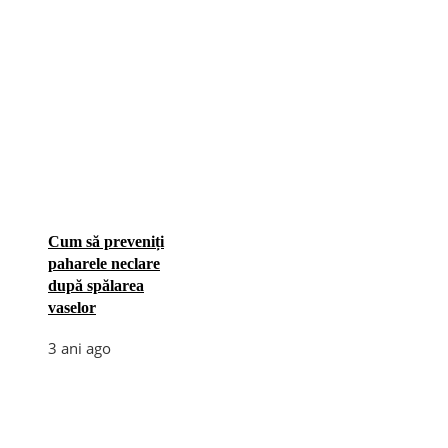
Cum să preveniți
paharele neclare
după spălarea
vaselor
3 ani ago