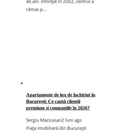
de ani. Înființat în 2002, centrul a
rămas p...
Apartamente de lux de închiriat în
București: Ce caută clienții
premium și companiile în 2026?
Sergiu Macicasan
2 luni ago
Piața imobiliară din București