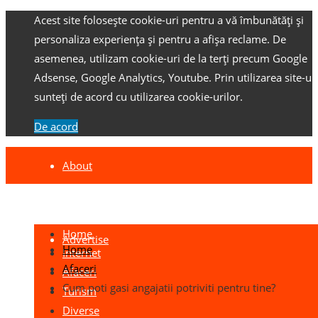
Acest site folosește cookie-uri pentru a vă îmbunătăți și
personaliza experiența și pentru a afișa reclame.
De
asemenea, utilizam cookie-uri de la terți precum Google
Adsense, Google Analytics, Youtube.
Prin utilizarea site-ulu
sunteți de acord cu utilizarea cookie-urilor.
De acord
About
Contact
Home
Advertise
Home
Internet
Afaceri
Afaceri
Cum poti gasi angajatii potriviti pentru tine?
Turism
Diverse