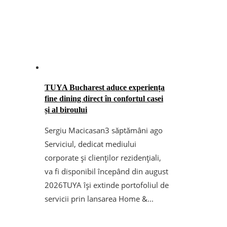
TUYA Bucharest aduce experiența
fine dining direct în confortul casei
și al biroului
Sergiu Macicasan
3 săptămâni ago
Serviciul, dedicat mediului
corporate și clienților rezidențiali,
va fi disponibil începând din august
2026TUYA își extinde portofoliul de
servicii prin lansarea Home &...