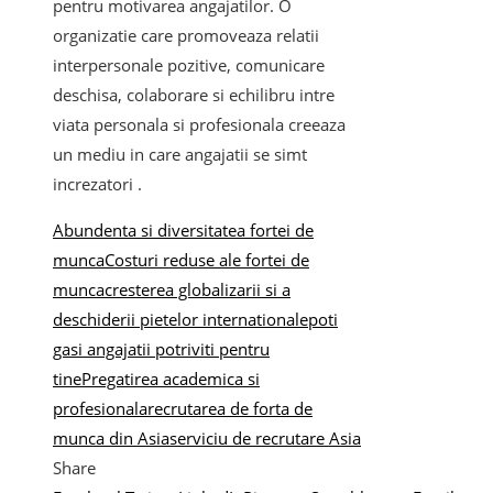
pentru motivarea angajatilor. O
organizatie care promoveaza relatii
interpersonale pozitive, comunicare
deschisa, colaborare si echilibru intre
viata personala si profesionala creeaza
un mediu in care angajatii se simt
increzatori .
Abundenta si diversitatea fortei de
munca
Costuri reduse ale fortei de
munca
cresterea globalizarii si a
deschiderii pietelor internationale
poti
gasi angajatii potriviti pentru
tine
Pregatirea academica si
profesionala
recrutarea de forta de
munca din Asia
serviciu de recrutare Asia
Share