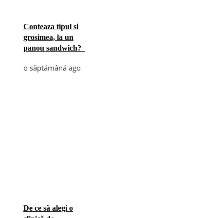
Conteaza tipul si
grosimea, la un
panou sandwich?
o săptămână ago
De ce să alegi o