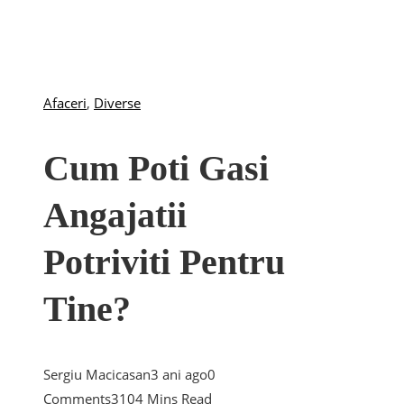
Afaceri
,
Diverse
Cum Poti Gasi
Angajatii
Potriviti Pentru
Tine?
Sergiu Macicasan
3 ani ago
0
Comments
310
4 Mins Read