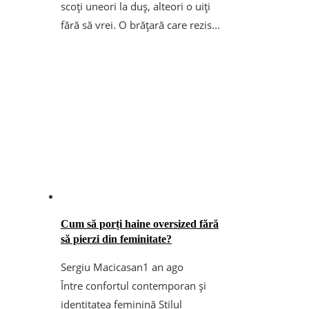
scoți uneori la duș, alteori o uiți
fără să vrei. O brățară care rezis...
Cum să porți haine oversized fără
să pierzi din feminitate?
Sergiu Macicasan
1 an ago
Între confortul contemporan și
identitatea feminină Stilul