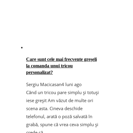
Care sunt cele mai frecvente greșeli
la comanda unui tricou
personalizat?
Sergiu Macicasan
4 luni ago
Când un tricou pare simplu și totuși
iese greșit Am văzut de multe ori
scena asta. Cineva deschide
telefonul, arată o poză salvată în
grabă, spune că vrea ceva simplu și
crede că ...