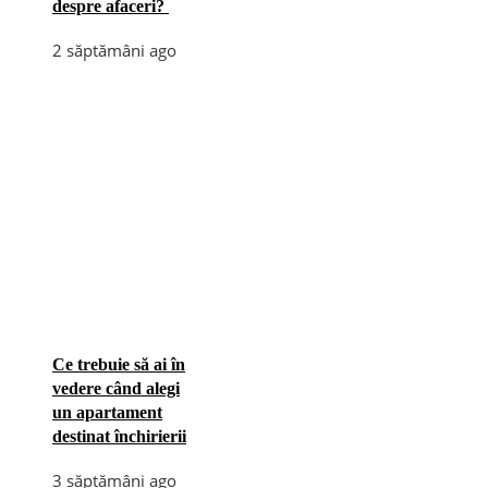
despre afaceri?
2 săptămâni ago
Ce trebuie să ai în
vedere când alegi
un apartament
destinat închirierii
3 săptămâni ago