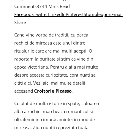
Comments
374
4 Mins Read
Facebook
Twitter
LinkedIn
Pinterest
Stumbleupon
Email
Share
Cand vine vorba de traditii, culoarea
rochiei de mireasa este unul dintre
ritualurile care are mai multi adepti. O
raportam la puritate si stim ca vine din
epoca victoriana. Pentru a afla mai multe
despre aceasta curiozitate, continuati sa
cititi aici. Vezi aici mai multe detalii
accesand
Croitorie Picasso
.
Cu atat de multa istorie in spate, culoarea
alba a rochiei marcheaza romanticul si
ultrafeminina imbracamintei in mod de
mireasa. Ziua nuntii reprezinta toata