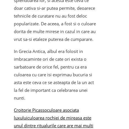
splendoarea lor, si acesta este ceva ce
doar cativa si-ar putea permite, deoarece
tehnicile de curatare nu au fost deloc
popularizate. De aceea, a fost si o culoare
dorita de multe mirese in cazul in care au
vrut sa-si etaleze puterea de cumparare.
In Grecia Antica, albul era folosit in
imbracaminte ori de cate ori exista o
sarbatoare de orice fel, pentru ca era
culoarea cu care isi exprimau bucuria si
asta este ceva ce se asteapta de la un act
la fel de important ca celebrarea unei
nunti.
Croitorie Picasso
culoare asociata
luxului
culoarea rochiei de mireasa este
unul dintre ritualurile care are mai multi