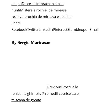
adepti
De ce se imbraca in alb la
nunti
Misterele rochiei de mireasa
rezolvate
rochia de mireasa este alba
Share
Facebook
Twitter
LinkedIn
Pinterest
Stumbleupon
Email
By Sergiu Macicasan
Previous Post
De la
fenicul la ghimbir: 7 remedii casnice care
te scapa de greata