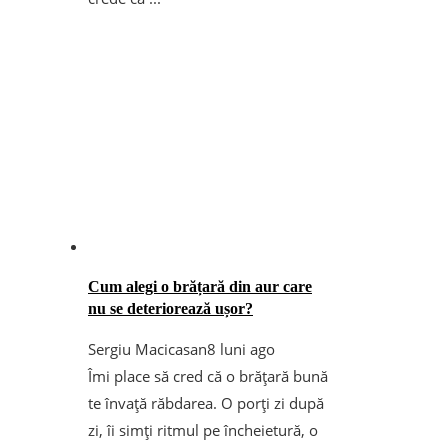
Cum alegi o brățară din aur care
nu se deteriorează ușor?
Sergiu Macicasan
8 luni ago
Îmi place să cred că o brățară bună
te învață răbdarea. O porți zi după
zi, îi simți ritmul pe încheietură, o