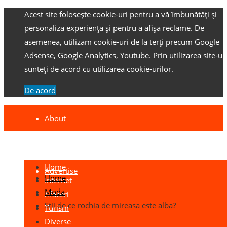
Acest site folosește cookie-uri pentru a vă îmbunătăți și
personaliza experiența și pentru a afișa reclame.
De
asemenea, utilizam cookie-uri de la terți precum Google
Adsense, Google Analytics, Youtube.
Prin utilizarea site-ulu
sunteți de acord cu utilizarea cookie-urilor.
De acord
About
Contact
Home
Advertise
Home
Internet
Moda
Afaceri
Stii de ce rochia de mireasa este alba?
Turism
Diverse