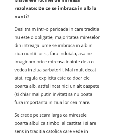
Misterele rochiei de mireasa
rezolvate: De ce se imbraca in alb la
nunti?
Desi traim intr-o perioada in care traditia
nu este o obligatie, majoritatea mireselor
din intreaga lume se imbraca in alb in
ziua nuntii lor si, fara indoiala, asa ne
imaginam orice mireasa inainte de a o
vedea in ziua sarbatorii. Mai mult decat
atat, regula explicita este ca doar ele
poarta alb, astfel incat nici un alt oaspete
(si chiar mai putin invitat) sa nu poata
fura importanta in ziua lor cea mare.
Se crede pe scara larga ca miresele
poarta albul ca simbol al castitatii si are
sens in traditia catolica care vede in