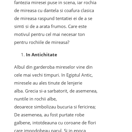
fantezia miresei puse in scena, iar rochia
de mireasa cu dantela si coafura clasica
de mireasa raspund tentatiei ei de a se
simti si de a arata frumos. Care este
motivul pentru cel mai necesar ton
pentru rochiile de mireasa?
In Antichitate
Albul din garderoba mireselor vine din
cele mai vechi timpuri. In Egiptul Antic,
miresele au ales tinute de lenjerie
alba. Grecia si-a sarbatorit, de asemenea,
nuntile in rochii albe,
deoarece simbolizau bucuria si fericirea;
De asemenea, au fost purtate robe
galbene, intotdeauna cu coroane de flori
care impodobeau parul. Si in epoca