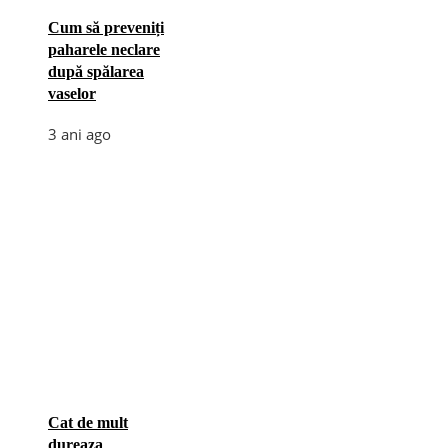
Cum să preveniți
paharele neclare
după spălarea
vaselor
3 ani ago
Cat de mult
dureaza