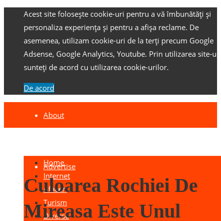
Acest site folosește cookie-uri pentru a vă îmbunătăți și
personaliza experiența și pentru a afișa reclame.
De
asemenea, utilizam cookie-uri de la terți precum Google
Adsense, Google Analytics, Youtube.
Prin utilizarea site-ulu
sunteți de acord cu utilizarea cookie-urilor.
De acord
About
Contact
Home
Advertise
Internet
Culoarea Rochiei De
Afaceri
Turism
Mireasa Este Unul
Diverse