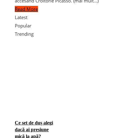
accesand Croitorie Picasso. (mai mult…)
Read More
Latest
Popular
Trending
Ce set de duș alegi
dacă ai presiune
mică la apă?