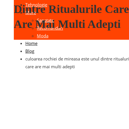
Tehnologie
Dintre Ritualurile Care
More
Sanatate
Are Mai Multi Adepti
Recomandari
Moda
Home
Blog
culoarea rochiei de mireasa este unul dintre ritualuri
care are mai multi adepti