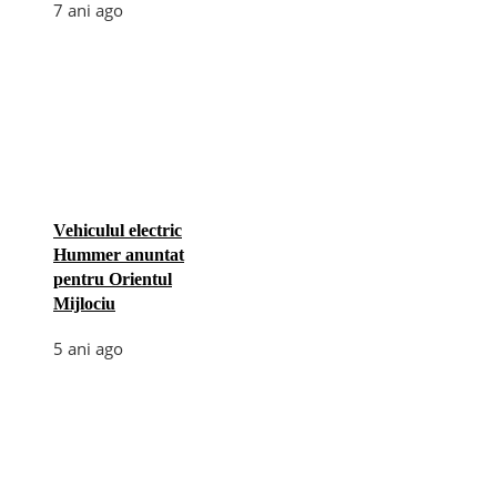
7 ani ago
Vehiculul electric
Hummer anuntat
pentru Orientul
Mijlociu
5 ani ago
Categories
Afaceri
(110)
Diverse
(156)