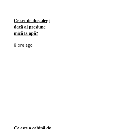
Ce set de duș alegi
dacă ai presiune
mică la apă?
8 ore ago
Ce este o cabină de