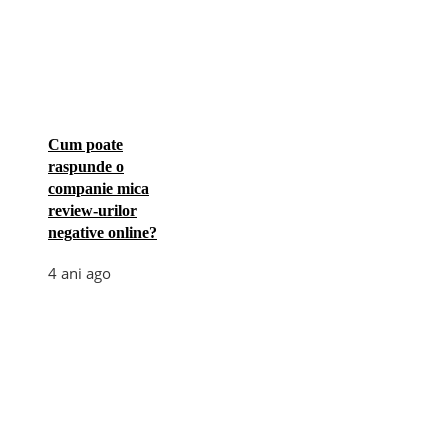
Cum poate
raspunde o
companie mica
review-urilor
negative online?
4 ani ago