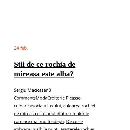
24
feb.
Stii de ce rochia de
mireasa este alba?
Sergiu Macicasan
0
Comments
Moda
Croitorie Picasso
,
culoare asociata luxului
,
culoarea rochiei
de mireasa este unul dintre ritualurile
care are mai multi adepti
,
De ce se
imbraca in alb la nunti
,
Misterele rochiei