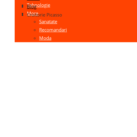
Tehnologie
Blog
More
Croitorie Picasso
Sanatate
Recomandari
Moda