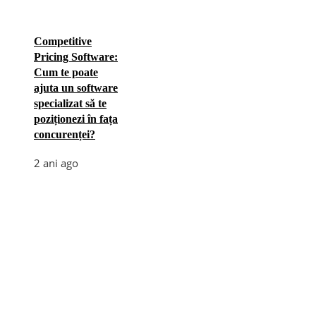
Competitive
Pricing Software:
Cum te poate
ajuta un software
specializat să te
poziționezi în fața
concurenței?
2 ani ago