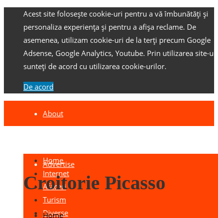
Acest site folosește cookie-uri pentru a vă îmbunătăți și
personaliza experiența și pentru a afișa reclame.
De
asemenea, utilizam cookie-uri de la terți precum Google
Adsense, Google Analytics, Youtube.
Prin utilizarea site-ulu
sunteți de acord cu utilizarea cookie-urilor.
De acord
About
Contact
Home
Advertise
Internet
Croitorie Picasso
Afaceri
Turism
Diverse
Home