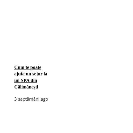
Cum te poate
ajuta un sejur la
un SPA din
Călimănești
3 săptămâni ago