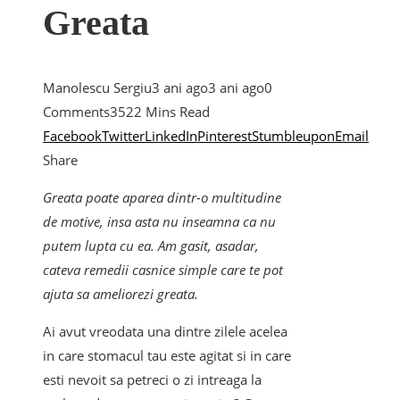
Greata
Manolescu Sergiu
3 ani ago
3 ani ago
0
Comments
352
2 Mins Read
Facebook
Twitter
LinkedIn
Pinterest
Stumbleupon
Email
Share
Greata poate aparea dintr-o multitudine
de motive, insa asta nu inseamna ca nu
putem lupta cu ea. Am gasit, asadar,
cateva remedii casnice simple care te pot
ajuta sa ameliorezi greata.
Ai avut vreodata una dintre zilele acelea
in care stomacul tau este agitat si in care
esti nevoit sa petreci o zi intreaga la