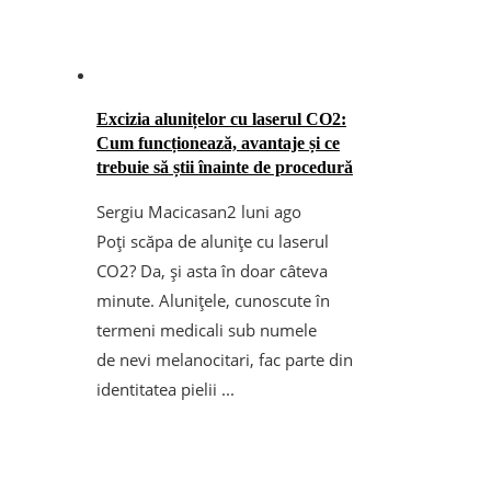
Excizia alunițelor cu laserul CO2:
Cum funcționează, avantaje și ce
trebuie să știi înainte de procedură
Sergiu Macicasan
2 luni ago
Poți scăpa de alunițe cu laserul
CO2? Da, și asta în doar câteva
minute. Alunițele, cunoscute în
termeni medicali sub numele
de nevi melanocitari, fac parte din
identitatea pielii ...