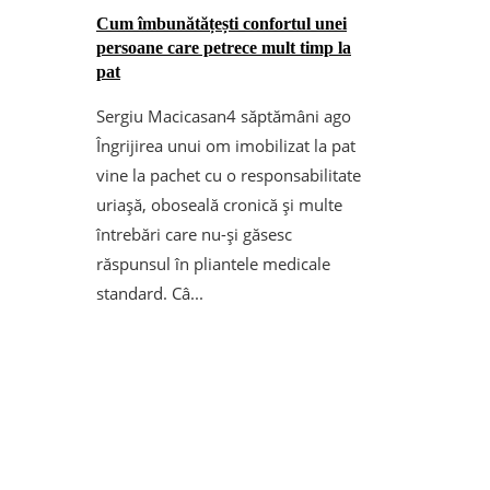
Cum îmbunătățești confortul unei
persoane care petrece mult timp la
pat
Sergiu Macicasan
4 săptămâni ago
Îngrijirea unui om imobilizat la pat
vine la pachet cu o responsabilitate
uriașă, oboseală cronică și multe
întrebări care nu-și găsesc
răspunsul în pliantele medicale
standard. Câ...