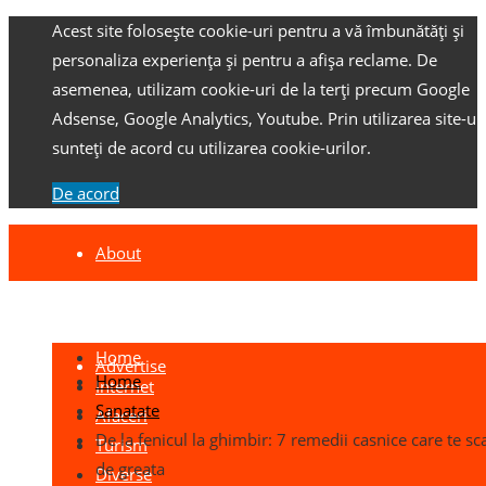
Acest site folosește cookie-uri pentru a vă îmbunătăți și
personaliza experiența și pentru a afișa reclame.
De
asemenea, utilizam cookie-uri de la terți precum Google
Adsense, Google Analytics, Youtube.
Prin utilizarea site-ulu
sunteți de acord cu utilizarea cookie-urilor.
De acord
About
Contact
Home
Advertise
Home
Internet
Sanatate
Afaceri
De la fenicul la ghimbir: 7 remedii casnice care te sc
Turism
de greata
Diverse