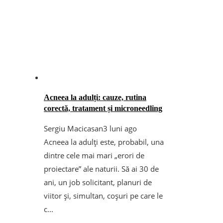
Acneea la adulți: cauze, rutina
corectă, tratament și microneedling
Sergiu Macicasan
3 luni ago
Acneea la adulți este, probabil, una
dintre cele mai mari „erori de
proiectare” ale naturii. Să ai 30 de
ani, un job solicitant, planuri de
viitor și, simultan, coșuri pe care le
c...