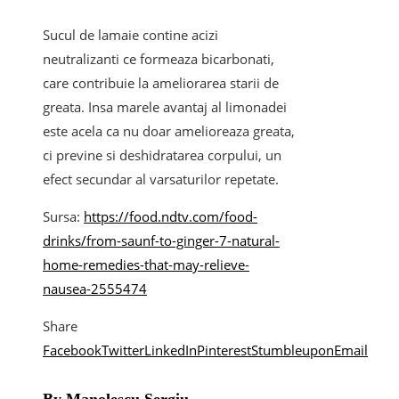
Sucul de lamaie contine acizi
neutralizanti ce formeaza bicarbonati,
care contribuie la ameliorarea starii de
greata. Insa marele avantaj al limonadei
este acela ca nu doar amelioreaza greata,
ci previne si deshidratarea corpului, un
efect secundar al varsaturilor repetate.
Sursa:
https://food.ndtv.com/food-
drinks/from-saunf-to-ginger-7-natural-
home-remedies-that-may-relieve-
nausea-2555474
Share
Facebook
Twitter
LinkedIn
Pinterest
Stumbleupon
Email