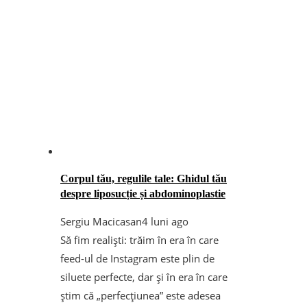
Corpul tău, regulile tale: Ghidul tău
despre liposucție și abdominoplastie
Sergiu Macicasan
4 luni ago
Să fim realiști: trăim în era în care
feed-ul de Instagram este plin de
siluete perfecte, dar și în era în care
știm că „perfecțiunea” este adesea