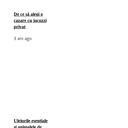
De ce să alegi o
cazare cu jacuzzi
privat
3 ani ago
Uleiurile esențiale
și animalele de