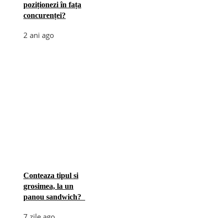
poziționezi în fața
concurenței?
2 ani ago
Conteaza tipul si
grosimea, la un
panou sandwich?
7 zile ago