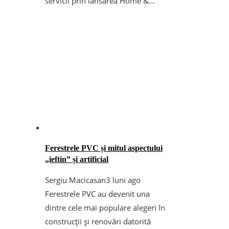
servicii prin lansarea Home &...
Ferestrele PVC și mitul aspectului
„ieftin” și artificial
Sergiu Macicasan
3 luni ago
Ferestrele PVC au devenit una
dintre cele mai populare alegeri în
construcții și renovări datorită