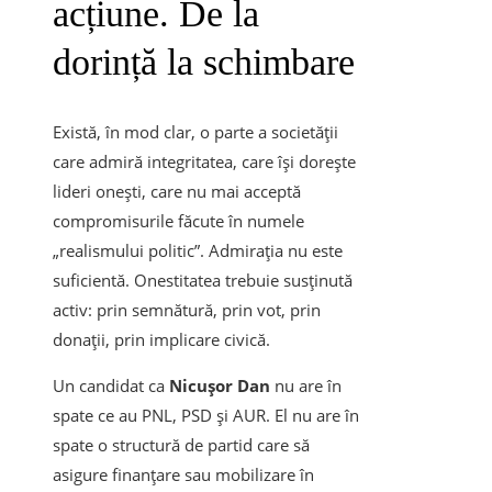
acțiune. De la
dorință la schimbare
Există, în mod clar, o parte a societății
care admiră integritatea, care își dorește
lideri onești, care nu mai acceptă
compromisurile făcute în numele
„realismului politic”. Admirația nu este
suficientă. Onestitatea trebuie susținută
activ: prin semnătură, prin vot, prin
donații, prin implicare civică.
Un candidat ca
Nicușor Dan
nu are în
spate ce au PNL, PSD și AUR. El
nu are în
spate o structură de partid care să
asigure finanțare sau mobilizare în