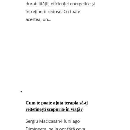
durabilității, eficienței energetice și
întreținerii reduse. Cu toate
acestea, un...
Cum te poate ajuta terapia să-ți
redefinești scopurile în viață?
Sergiu Macicasan
4 luni ago
Dimineața, pe la opt fără ceva,