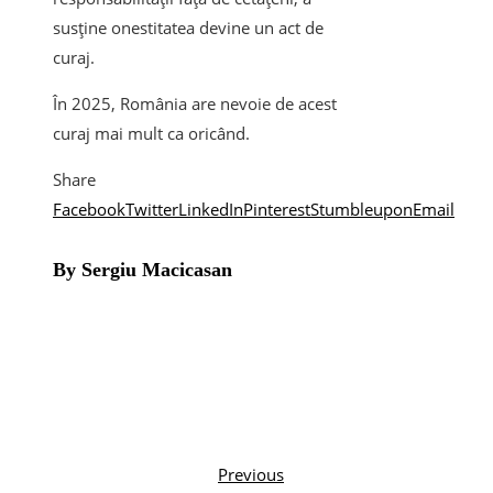
susține onestitatea devine un act de
curaj.
În 2025, România are nevoie de acest
curaj mai mult ca oricând.
Share
Facebook
Twitter
LinkedIn
Pinterest
Stumbleupon
Email
By Sergiu Macicasan
Previous