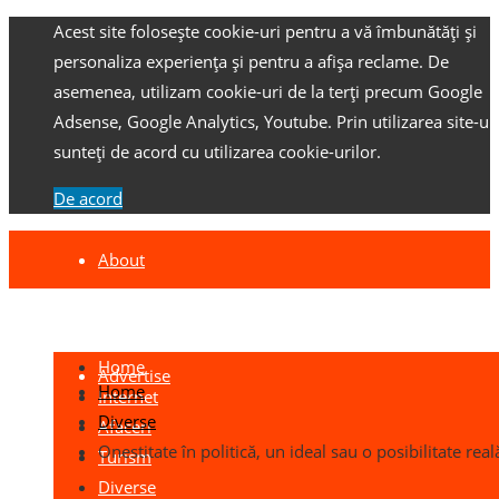
Acest site folosește cookie-uri pentru a vă îmbunătăți și
personaliza experiența și pentru a afișa reclame.
De
asemenea, utilizam cookie-uri de la terți precum Google
Adsense, Google Analytics, Youtube.
Prin utilizarea site-ulu
sunteți de acord cu utilizarea cookie-urilor.
De acord
About
Contact
Home
Advertise
Home
Internet
Diverse
Afaceri
Onestitate în politică, un ideal sau o posibilitate real
Turism
Diverse