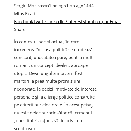
Sergiu Macicasan
1 an ago
1 an ago
144
4
Mins Read
Facebook
Twitter
LinkedIn
Pinterest
Stumbleupon
Email
Share
În contextul social actual, în care
încrederea în clasa politică se erodează
constant, onestitatea pare, pentru mulți
români, un concept idealist, aproape
utopic. De-a lungul anilor, am fost
martori la prea multe promisiuni
neonorate, la decizii motivate de interese
personale și la alianțe politice construite
pe criterii pur electorale. În acest peisaj,
nu este deloc surprinzător că termenul
„onestitate” a ajuns să fie privit cu
scepticism.