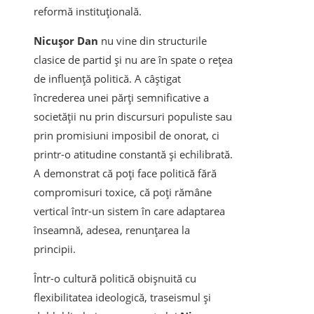
reformă instituțională.
Nicușor Dan
nu vine din structurile
clasice de partid și nu are în spate o rețea
de influență politică. A câștigat
încrederea unei părți semnificative a
societății nu prin discursuri populiste sau
prin promisiuni imposibil de onorat, ci
printr-o atitudine constantă și echilibrată.
A demonstrat că poți face politică fără
compromisuri toxice, că poți rămâne
vertical într-un sistem în care adaptarea
înseamnă, adesea, renunțarea la
principii.
Într-o cultură politică obișnuită cu
flexibilitatea ideologică, traseismul și