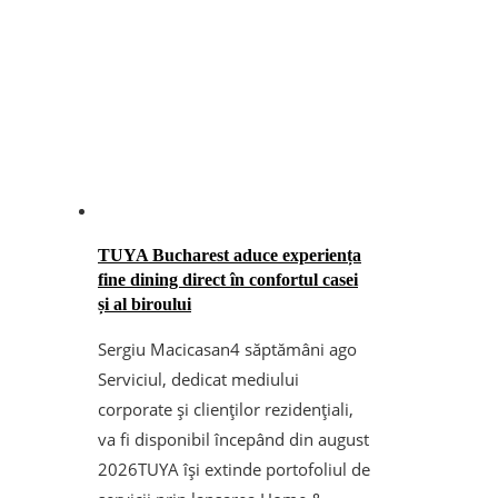
TUYA Bucharest aduce experiența
fine dining direct în confortul casei
și al biroului
Sergiu Macicasan
4 săptămâni ago
Serviciul, dedicat mediului
corporate și clienților rezidențiali,
va fi disponibil începând din august
2026TUYA își extinde portofoliul de