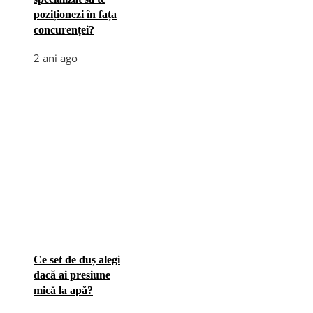
poziționezi în fața
concurenței?
2 ani ago
Ce set de duș alegi
dacă ai presiune
mică la apă?