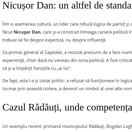
Nicușor Dan: un altfel de standa
Într-o asemenea cultură, un lider care refuză logica de partid ș
făcut
Nicușor Dan
, care și-a construit întreaga carieră politică 
trebuie să fie despre expertiză, nu despre influență.
Ca primar general al Capitalei, a rezistat presiunii de a face numi
experiență, chiar dacă nu veneau din zona politică. A fost critica
că și-a împărțit funcțiile cu „ai lui”.
De fapt, asta l-a și izolat politic: a refuzat să funcționeze în logi
tocmai prin această izolare, a devenit un simbol al unei alte norm
Cazul Rădăuți, unde competența 
Un exemplu recent: primarul municipiului Rădăuți, Bogdan Loghi