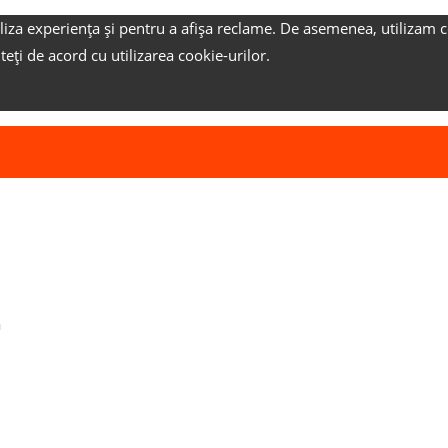
liza experiența și pentru a afișa reclame.
De asemenea, utilizam c
nteți de acord cu utilizarea cookie-urilor.
ă