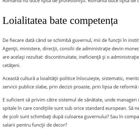
România nu duce lipsă de profesioniști. România duce lipsă de c
Loialitatea bate competența
De fiecare dată când se schimbă guvernul, mii de funcții în institu
Agenții, ministere, direcții, consilii de administrație devin mone
are același rezultat: discontinuitate, ineficiență și o administra
cetățeni.
Această cultură a loialității politice înlocuiește, sistematic, merito
servicii publice slabe, prin decizii proaste, prin lipsa de reformă 
E suficient să privim către sistemul de sănătate, unde manageri n
spitale în care condițiile sunt sub orice standard european. Să n
de școli sunt schimbați după culoarea guvernului? Sau în compan
salarii pentru funcții de decor?