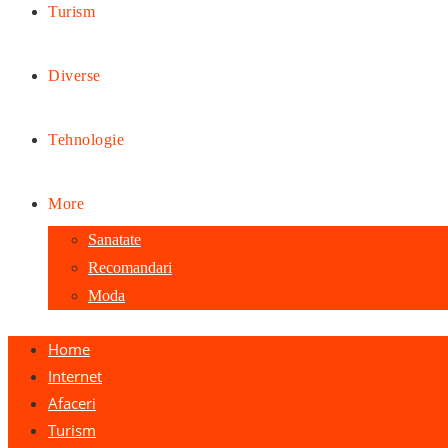
Turism
Diverse
Tehnologie
More
Sanatate
Recomandari
Moda
Home
Internet
Afaceri
Turism