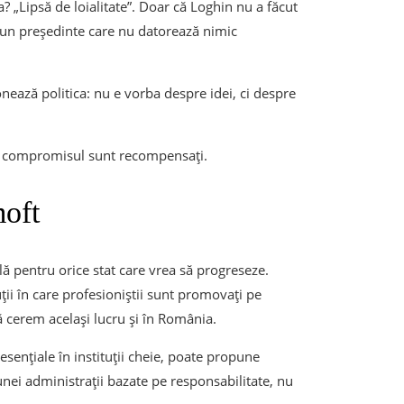
a? „Lipsă de loialitate”. Doar că Loghin nu a făcut
 un președinte care nu datorează nimic
onează politica: nu e vorba despre idei, ci despre
eptă compromisul sunt recompensați.
moft
lă pentru orice stat care vrea să progreseze.
ții în care profesioniștii sunt promovați pe
să cerem același lucru și în România.
sențiale în instituții cheie, poate propune
nei administrații bazate pe responsabilitate, nu