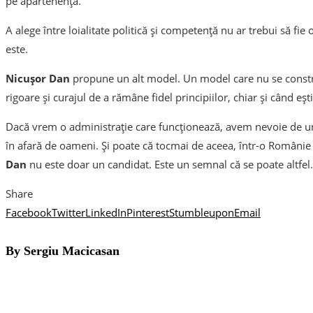
pe apartenență.
A alege între loialitate politică și competență nu ar trebui să fie
este.
Nicușor Dan
propune un alt model. Un model care nu se construi
rigoare și curajul de a rămâne fidel principiilor, chiar și când eș
Dacă vrem o administrație care funcționează, avem nevoie de u
în afară de oameni. Și poate că tocmai de aceea, într-o Românie ca
Dan
nu este doar un candidat. Este un semnal că se poate altfel.
Share
Facebook
Twitter
LinkedIn
Pinterest
Stumbleupon
Email
By Sergiu Macicasan