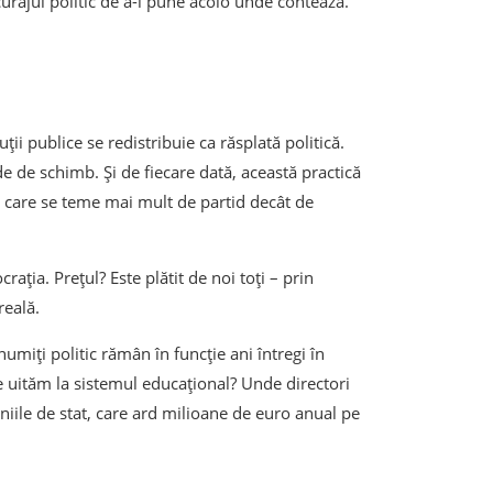
urajul politic de a-i pune acolo unde contează.
ții publice se redistribuie ca răsplată politică.
de de schimb. Și de fiecare dată, această practică
ție care se teme mai mult de partid decât de
crația. Prețul? Este plătit de noi toți – prin
reală.
umiți politic rămân în funcție ani întregi în
e uităm la sistemul educațional? Unde directori
iile de stat, care ard milioane de euro anual pe