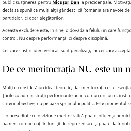
public susținerea pentru
Nicușor Dan
la prezidențiale. Motivați
decât să spună ce mulți alții gândesc: că România are nevoie de
partidelor, ci doar alegătorilor.
Această excludere este, în sine, o dovadă a felului în care funcți
control. Nu despre performanță, ci despre disciplină.
Cei care susțin lideri verticali sunt penalizați, iar cei care acc
De ce meritocrația NU este un 
Mulți o consideră un ideal teoretic, dar meritocrația este esenția
Țările cu administrații performante au în comun un lucru: institu
criterii obiective, nu pe baza sprijinului politic. Este momentul 
Un președinte cu o viziune meritocratică poate influența numiri e
oameni competenți în funcții de reprezentare și poate da tonul u