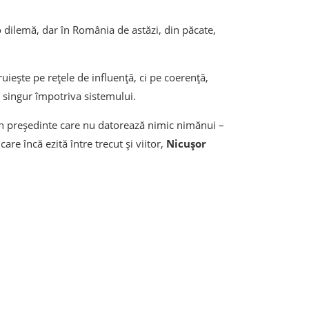
 o dilemă, dar în România de astăzi, din păcate,
ește pe rețele de influență, ci pe coerență,
ti singur împotriva sistemului.
n președinte care nu datorează nimic nimănui –
re încă ezită între trecut și viitor,
Nicușor