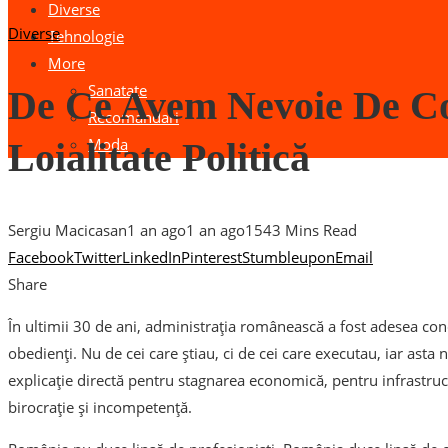
Diverse
Diverse
Tehnologie
More
Sanatate
De Ce Avem Nevoie De C
Recomandari
Moda
Loialitate Politică
Sergiu Macicasan
1 an ago
1 an ago
154
3 Mins Read
Facebook
Twitter
LinkedIn
Pinterest
Stumbleupon
Email
Share
În ultimii 30 de ani, administrația românească a fost adesea co
obedienți. Nu de cei care știau, ci de cei care executau, iar asta
explicație directă pentru stagnarea economică, pentru infrastruc
birocrație și incompetență.