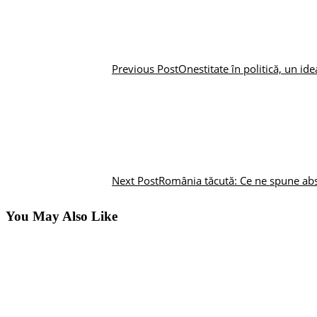
Previous Post
Onestitate în politică, un ide
Next Post
România tăcută: Ce ne spune abs
You May Also Like