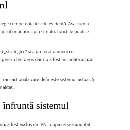
rd
i alege competența iese în evidență. Așa cum a
în jurul unui principiu simplu: funcțiile publice
ri „strategice” și a preferat oameni cu
t pentru lentoare, dar nu a fost niciodată acuzat
ca tranzacțională care definește sistemul actual. Și
alități.
înfruntă sistemul
n, a fost exclus din PNL după ce și-a anunțat