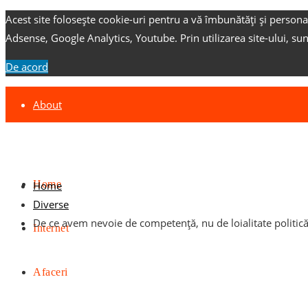
Acest site folosește cookie-uri pentru a vă îmbunătăți și persona
Adsense, Google Analytics, Youtube.
Prin utilizarea site-ului, su
De acord
About
Contact
Advertise
Home
Home
Diverse
De ce avem nevoie de competență, nu de loialitate politic
Internet
Afaceri