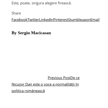
Este, poate, singura alegere firească.
Share
Facebook
Twitter
LinkedIn
Pinterest
Stumbleupon
Email
By Sergiu Macicasan
Previous Post
De ce
Nicușor Dan este o voce a normalității în
politica românească