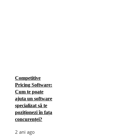
Competitive
Pricing Software:
Cum te poate
ajuta un software
specializat să te
poziționezi în fața
concurenței?
2 ani ago