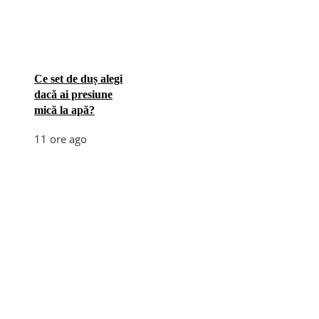
Ce set de duș alegi
dacă ai presiune
mică la apă?
11 ore ago