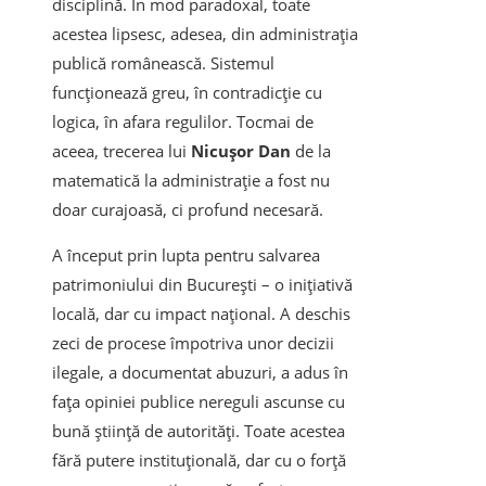
disciplină. În mod paradoxal, toate
acestea lipsesc, adesea, din administrația
publică românească. Sistemul
funcționează greu, în contradicție cu
logica, în afara regulilor. Tocmai de
aceea, trecerea lui
Nicușor Dan
de la
matematică la administrație a fost nu
doar curajoasă, ci profund necesară.
A început prin lupta pentru salvarea
patrimoniului din București – o inițiativă
locală, dar cu impact național. A deschis
zeci de procese împotriva unor decizii
ilegale, a documentat abuzuri, a adus în
fața opiniei publice nereguli ascunse cu
bună știință de autorități. Toate acestea
fără putere instituțională, dar cu o forță