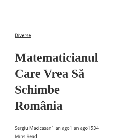
Diverse
Matematicianul
Care Vrea Să
Schimbe
România
Sergiu Macicasan
1 an ago
1 an ago
153
4
Mins Read