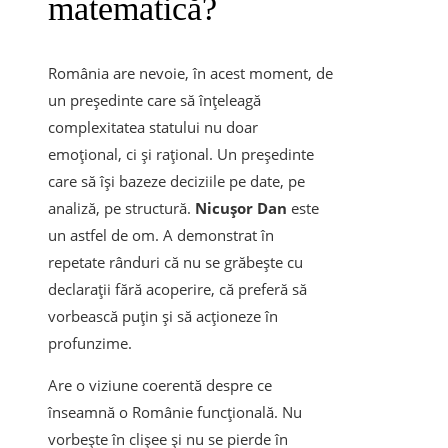
matematică?
România are nevoie, în acest moment, de
un președinte care să înțeleagă
complexitatea statului nu doar
emoțional, ci și rațional. Un președinte
care să își bazeze deciziile pe date, pe
analiză, pe structură.
Nicușor Dan
este
un astfel de om. A demonstrat în
repetate rânduri că nu se grăbește cu
declarații fără acoperire, că preferă să
vorbească puțin și să acționeze în
profunzime.
Are o viziune coerentă despre ce
înseamnă o Românie funcțională. Nu
vorbește în clișee și nu se pierde în