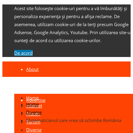
Acest site folosește cookie-uri pentru a vă îmbunătăți și
personaliza experiența și pentru a afișa reclame.
De
asemenea, utilizam cookie-uri de la terți precum Google
Adsense, Google Analytics, Youtube.
Prin utilizarea site-ulu
sunteți de acord cu utilizarea cookie-urilor.
De acord
About
Contact
Home
Advertise
Home
Internet
Diverse
Afaceri
Matematicianul care vrea să schimbe România
Turism
Diverse