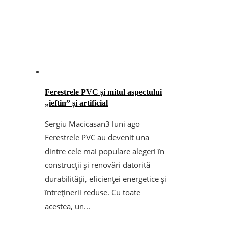
Ferestrele PVC și mitul aspectului
„ieftin” și artificial
Sergiu Macicasan
3 luni ago
Ferestrele PVC au devenit una
dintre cele mai populare alegeri în
construcții și renovări datorită
durabilității, eficienței energetice și
întreținerii reduse. Cu toate
acestea, un...