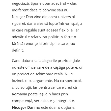
negociază. Spune doar adevărul – clar,
indiferent dacă îți convine sau nu.
Nicușor Dan vine din acest univers al
rigoarei, dar a ales să lupte într-un spațiu
în care regulile sunt adesea flexibile, iar
adevărul e relativizat politic. A făcut-o
fără să renunțe la principiile care l-au
definit.
Candidatura sa la alegerile prezidențiale
nu este o încercare de a câștiga putere, ci
un proiect de schimbare reală. Nu cu
lozinci, ci cu argumente. Nu cu spectacol,
ci cu soluții. Iar pentru cei care cred că
România poate ieși din haos prin
competență, seriozitate și integritate,
Nicușor Dan
nu este doar o opțiune.