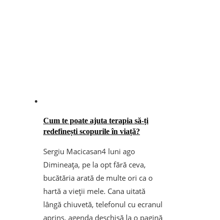
Cum te poate ajuta terapia să-ți
redefinești scopurile în viață?
Sergiu Macicasan
4 luni ago
Dimineața, pe la opt fără ceva,
bucătăria arată de multe ori ca o
hartă a vieții mele. Cana uitată
lângă chiuvetă, telefonul cu ecranul
aprins, agenda deschisă la o pagină