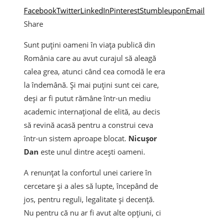
Facebook
Twitter
LinkedIn
Pinterest
Stumbleupon
Email
Share
Sunt puțini oameni în viața publică din
România care au avut curajul să aleagă
calea grea, atunci când cea comodă le era
la îndemână. Și mai puțini sunt cei care,
deși ar fi putut rămâne într-un mediu
academic internațional de elită, au decis
să revină acasă pentru a construi ceva
într-un sistem aproape blocat.
Nicușor
Dan
este unul dintre acești oameni.
A renunțat la confortul unei cariere în
cercetare și a ales să lupte, începând de
jos, pentru reguli, legalitate și decență.
Nu pentru că nu ar fi avut alte opțiuni, ci