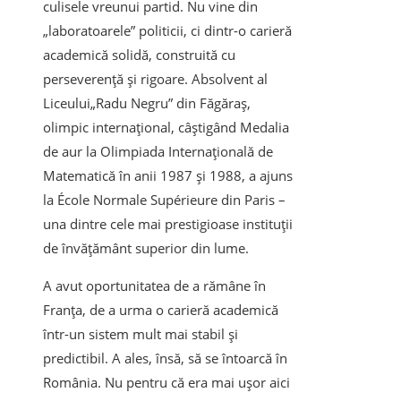
culisele vreunui partid. Nu vine din
„laboratoarele” politicii, ci dintr-o carieră
academică solidă, construită cu
perseverență și rigoare. Absolvent al
Liceului„Radu Negru” din Făgăraș,
olimpic internațional, câștigând Medalia
de aur la Olimpiada Internațională de
Matematică în anii 1987 și 1988, a ajuns
la École Normale Supérieure din Paris –
una dintre cele mai prestigioase instituții
de învățământ superior din lume.
A avut oportunitatea de a rămâne în
Franța, de a urma o carieră academică
într-un sistem mult mai stabil și
predictibil. A ales, însă, să se întoarcă în
România. Nu pentru că era mai ușor aici