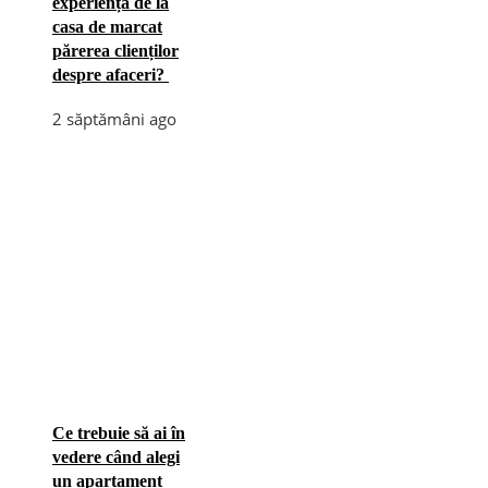
experiența de la
casa de marcat
părerea clienților
despre afaceri?
2 săptămâni ago
Ce trebuie să ai în
vedere când alegi
un apartament