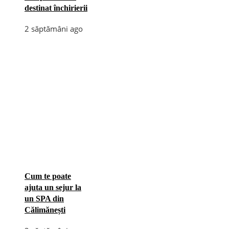
destinat închirierii
2 săptămâni ago
Cum te poate
ajuta un sejur la
un SPA din
Călimănești