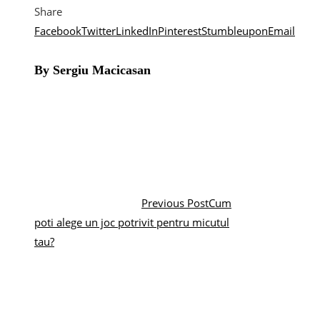
Share
Facebook
Twitter
LinkedIn
Pinterest
Stumbleupon
Email
By Sergiu Macicasan
Previous Post
Cum
poti alege un joc potrivit pentru micutul
tau?