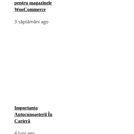
pentru magazinele
WooCommerce
3 săptămâni ago
Importanța
Autocunoașterii În
Carieră
4 luni ago