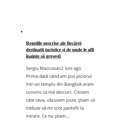
Regulile nescrise ale fiecărei
destinații turistice și de unde le afli
înainte să greșești
Sergiu Macicasan
2 luni ago
Prima dată când am pus piciorul
într-un templu din Bangkok eram
convins că mă descurc. Citisem
câte ceva, văzusem poze, știam că
trebuie să-mi scot pantofii la
intrare. Ce nu știam...