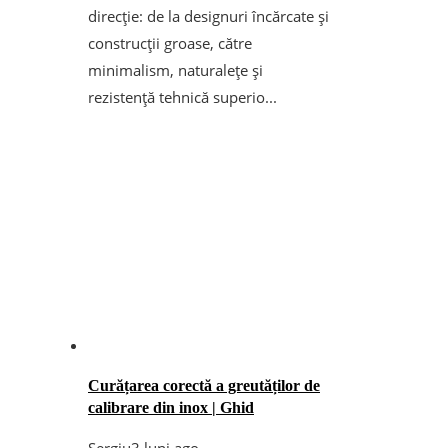
direcție: de la designuri încărcate și
construcții groase, către
minimalism, naturalețe și
rezistență tehnică superio...
Curățarea corectă a greutăților de
calibrare din inox | Ghid
Sergiu
3 luni ago