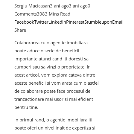
Sergiu Macicasan
3 ani ago
3 ani ago
0
Comments
308
3 Mins Read
Facebook
Twitter
LinkedIn
Pinterest
Stumbleupon
Email
Share
Colaborarea cu o agentie imobiliara
poate aduce o serie de beneficii
importante atunci cand iti doresti sa
cumperi sau sa vinzi o proprietate. In
acest articol, vom explora cateva dintre
aceste beneficii si vom arata cum o astfel
de colaborare poate face procesul de
tranzactionare mai usor si mai eficient
pentru tine.
In primul rand, o agentie imobiliara iti
poate oferi un nivel inalt de expertiza si