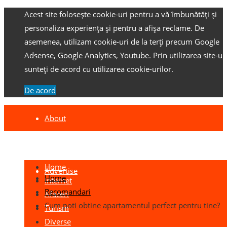
Acest site folosește cookie-uri pentru a vă îmbunătăți și
personaliza experiența și pentru a afișa reclame.
De
asemenea, utilizam cookie-uri de la terți precum Google
Adsense, Google Analytics, Youtube.
Prin utilizarea site-ulu
sunteți de acord cu utilizarea cookie-urilor.
De acord
About
Contact
Home
Advertise
Home
Internet
Recomandari
Afaceri
Cum poti obtine apartamentul perfect pentru tine?
Turism
Diverse