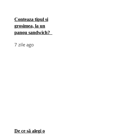
Conteaza tipul si
grosimea, la un
panou sandwich?
7 zile ago
De ce să alegi o