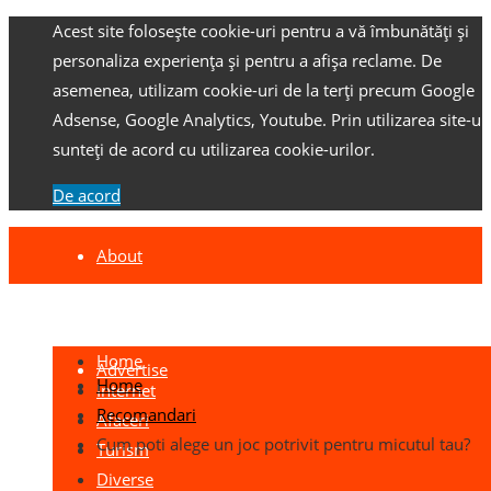
Acest site folosește cookie-uri pentru a vă îmbunătăți și
personaliza experiența și pentru a afișa reclame.
De
asemenea, utilizam cookie-uri de la terți precum Google
Adsense, Google Analytics, Youtube.
Prin utilizarea site-ulu
sunteți de acord cu utilizarea cookie-urilor.
De acord
About
Contact
Home
Advertise
Home
Internet
Recomandari
Afaceri
Cum poti alege un joc potrivit pentru micutul tau?
Turism
Diverse