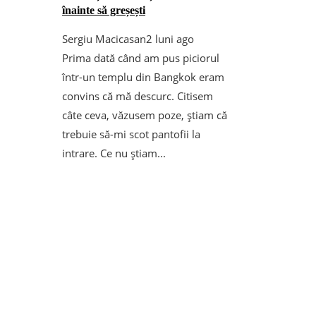
înainte să greșești
Sergiu Macicasan
2 luni ago
Prima dată când am pus piciorul
într-un templu din Bangkok eram
convins că mă descurc. Citisem
câte ceva, văzusem poze, știam că
trebuie să-mi scot pantofii la
intrare. Ce nu știam...