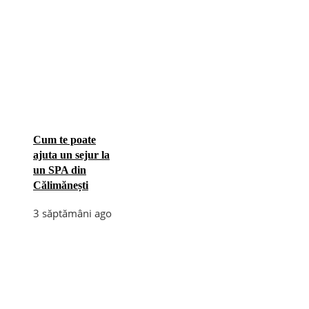
Cum te poate
ajuta un sejur la
un SPA din
Călimănești
3 săptămâni ago