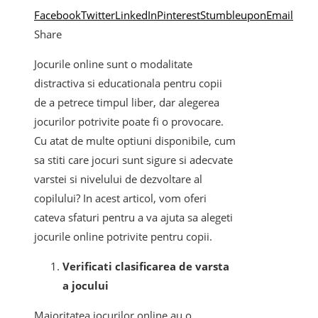
Facebook
Twitter
LinkedIn
Pinterest
Stumbleupon
Email
Share
Jocurile online sunt o modalitate
distractiva si educationala pentru copii
de a petrece timpul liber, dar alegerea
jocurilor potrivite poate fi o provocare.
Cu atat de multe optiuni disponibile, cum
sa stiti care jocuri sunt sigure si adecvate
varstei si nivelului de dezvoltare al
copilului? In acest articol, vom oferi
cateva sfaturi pentru a va ajuta sa alegeti
jocurile online potrivite pentru copii.
Verificati clasificarea de varsta
a jocului
Majoritatea jocurilor online au o