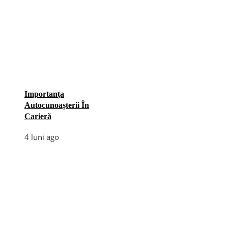
Importanța
Autocunoașterii În
Carieră
4 luni ago