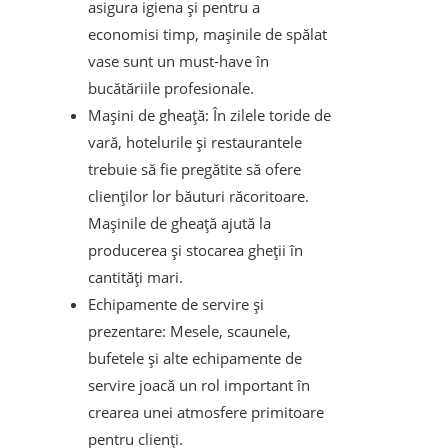
asigura igiena și pentru a
economisi timp, mașinile de spălat
vase sunt un must-have în
bucătăriile profesionale.
Mașini de gheață: În zilele toride de
vară, hotelurile și restaurantele
trebuie să fie pregătite să ofere
clienților lor băuturi răcoritoare.
Mașinile de gheață ajută la
producerea și stocarea gheții în
cantități mari.
Echipamente de servire și
prezentare: Mesele, scaunele,
bufetele și alte echipamente de
servire joacă un rol important în
crearea unei atmosfere primitoare
pentru clienți.