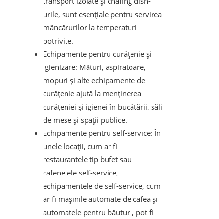
transport izolate și chafing dish-
urile, sunt esențiale pentru servirea
mâncărurilor la temperaturi
potrivite.
Echipamente pentru curățenie și
igienizare: Mături, aspiratoare,
mopuri și alte echipamente de
curățenie ajută la menținerea
curățeniei și igienei în bucătării, săli
de mese și spații publice.
Echipamente pentru self-service: În
unele locații, cum ar fi
restaurantele tip bufet sau
cafenelele self-service,
echipamentele de self-service, cum
ar fi mașinile automate de cafea și
automatele pentru băuturi, pot fi