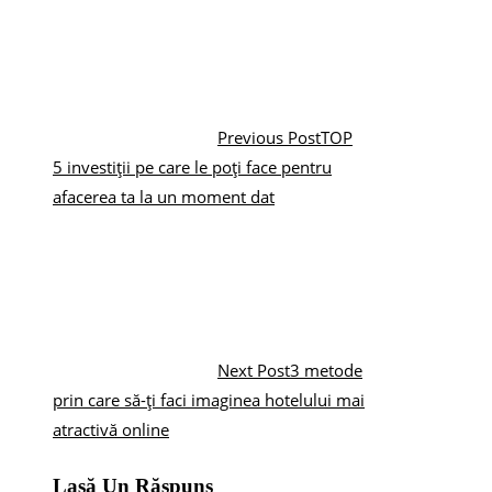
Previous Post
TOP
5 investiții pe care le poți face pentru
afacerea ta la un moment dat
Next Post
3 metode
prin care să-ți faci imaginea hotelului mai
atractivă online
Lasă Un Răspuns