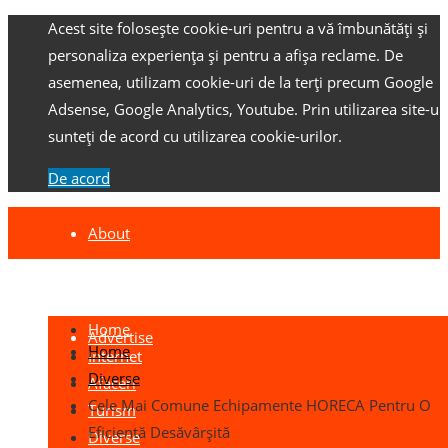
Acest site folosește cookie-uri pentru a vă îmbunătăți și
personaliza experiența și pentru a afișa reclame.
De
asemenea, utilizam cookie-uri de la terți precum Google
Adsense, Google Analytics, Youtube.
Prin utilizarea site-ulu
sunteți de acord cu utilizarea cookie-urilor.
De acord
About
Contact
Home
Advertise
Home
Internet
Diverse
Afaceri
Cele Mai Comune Echipamente HORECA Pentru O
Turism
Eficientă Desăvârșită
Diverse