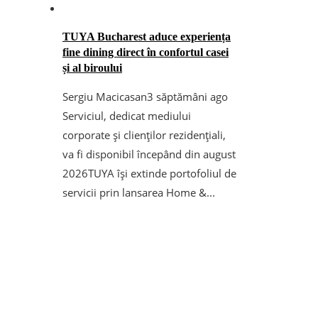
TUYA Bucharest aduce experiența
fine dining direct în confortul casei
și al biroului
Sergiu Macicasan
3 săptămâni ago
Serviciul, dedicat mediului
corporate și clienților rezidențiali,
va fi disponibil începând din august
2026TUYA își extinde portofoliul de
servicii prin lansarea Home &...