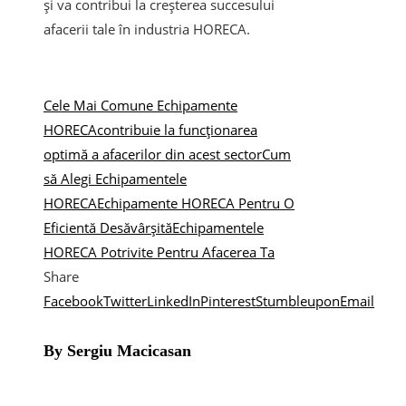
și va contribui la creșterea succesului
afacerii tale în industria HORECA.
Cele Mai Comune Echipamente
HORECA
contribuie la funcționarea
optimă a afacerilor din acest sector
Cum
să Alegi Echipamentele
HORECA
Echipamente HORECA Pentru O
Eficientă Desăvârșită
Echipamentele
HORECA Potrivite Pentru Afacerea Ta
Share
Facebook
Twitter
LinkedIn
Pinterest
Stumbleupon
Email
By Sergiu Macicasan