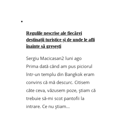
Regulile nescrise ale fiecărei
destinații turistice și de unde le afli
înainte să greșești
Sergiu Macicasan
2 luni ago
Prima dată când am pus piciorul
într-un templu din Bangkok eram
convins că mă descurc. Citisem
câte ceva, văzusem poze, știam că
trebuie să-mi scot pantofii la
intrare. Ce nu știam...