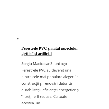
Ferestrele PVC și mitul aspectului
„ieftin” și artificial
Sergiu Macicasan
3 luni ago
Ferestrele PVC au devenit una
dintre cele mai populare alegeri în
construcții și renovări datorită
durabilității, eficienței energetice și
întreținerii reduse. Cu toate
acestea, un...