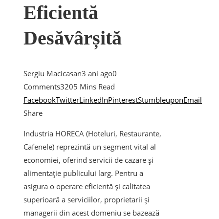
Eficientă
Desăvârșită
Sergiu Macicasan
3 ani ago
0
Comments
320
5 Mins Read
Facebook
Twitter
LinkedIn
Pinterest
Stumbleupon
Email
Share
Industria HORECA (Hoteluri, Restaurante,
Cafenele) reprezintă un segment vital al
economiei, oferind servicii de cazare și
alimentație publicului larg. Pentru a
asigura o operare eficientă și calitatea
superioară a serviciilor, proprietarii și
managerii din acest domeniu se bazează