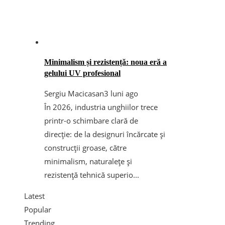
Minimalism și rezistență: noua eră a
gelului UV profesional
Sergiu Macicasan
3 luni ago
În 2026, industria unghiilor trece
printr-o schimbare clară de
direcție: de la designuri încărcate și
construcții groase, către
minimalism, naturalețe și
rezistență tehnică superio...
Latest
Popular
Trending