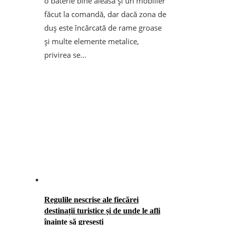
o baterie bine aleasă și un mobilier
făcut la comandă, dar dacă zona de
duș este încărcată de rame groase
și multe elemente metalice,
privirea se...
Regulile nescrise ale fiecărei
destinații turistice și de unde le afli
înainte să greșești