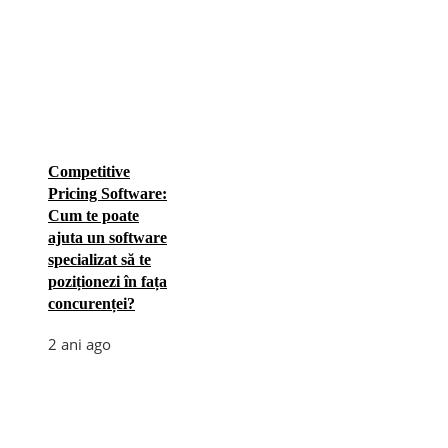
Competitive
Pricing Software:
Cum te poate
ajuta un software
specializat să te
poziționezi în fața
concurenței?
2 ani ago