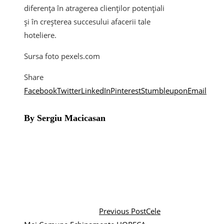
diferența în atragerea clienților potențiali
și în creșterea succesului afacerii tale
hoteliere.
Sursa foto pexels.com
Share
Facebook
Twitter
LinkedIn
Pinterest
Stumbleupon
Email
By Sergiu Macicasan
Previous Post
Cele