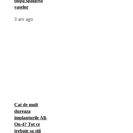
după spălarea
vaselor
3 ani ago
Cat de mult
dureaza
implanturile All-
On-4? Tot ce
trebuie sa stii