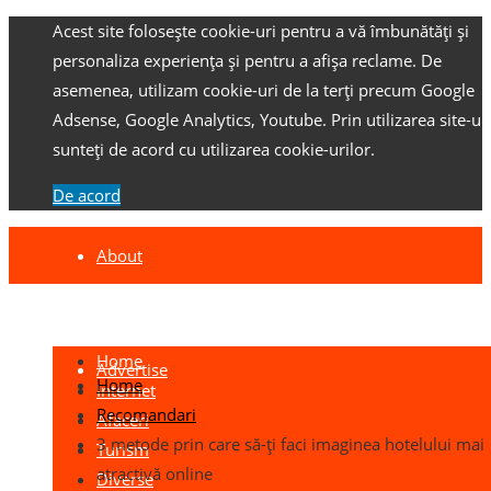
Acest site folosește cookie-uri pentru a vă îmbunătăți și
personaliza experiența și pentru a afișa reclame.
De
asemenea, utilizam cookie-uri de la terți precum Google
Adsense, Google Analytics, Youtube.
Prin utilizarea site-ulu
sunteți de acord cu utilizarea cookie-urilor.
De acord
About
Contact
Home
Advertise
Home
Internet
Recomandari
Afaceri
3 metode prin care să-ți faci imaginea hotelului mai
Turism
atractivă online
Diverse