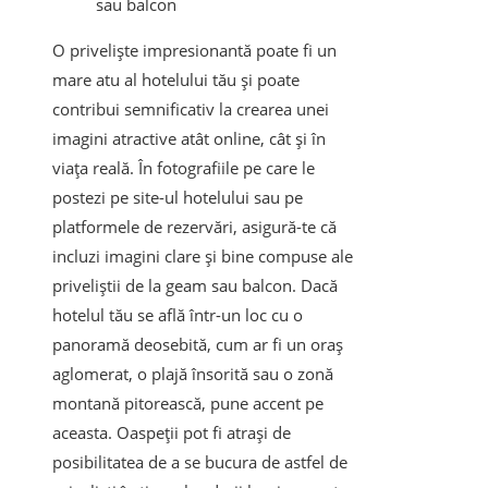
sau balcon
O priveliște impresionantă poate fi un
mare atu al hotelului tău și poate
contribui semnificativ la crearea unei
imagini atractive atât online, cât și în
viața reală. În fotografiile pe care le
postezi pe site-ul hotelului sau pe
platformele de rezervări, asigură-te că
incluzi imagini clare și bine compuse ale
priveliștii de la geam sau balcon. Dacă
hotelul tău se află într-un loc cu o
panoramă deosebită, cum ar fi un oraș
aglomerat, o plajă însorită sau o zonă
montană pitorească, pune accent pe
aceasta. Oaspeții pot fi atrași de
posibilitatea de a se bucura de astfel de