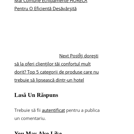
Mai Comune Echipamente HORECA
Pentru O Eficientă Desăvârșită
Next Post
Îți dorești
să la oferi clienților tăi confortul mult
dorit? Top 5 categorii de produse care nu
trebuie să lipsească dintr-un hotel
Lasă Un Răspuns
Trebuie să fii
autentificat
pentru a publica
un comentariu.
You May Also Like