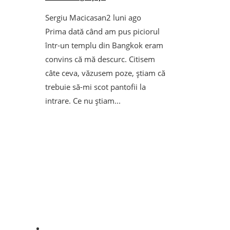
Sergiu Macicasan
2 luni ago
Prima dată când am pus piciorul
într-un templu din Bangkok eram
convins că mă descurc. Citisem
câte ceva, văzusem poze, știam că
trebuie să-mi scot pantofii la
intrare. Ce nu știam...