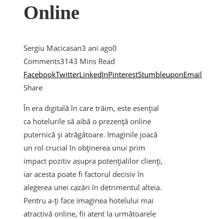
Online
Sergiu Macicasan
3 ani ago
0
Comments
314
3 Mins Read
Facebook
Twitter
LinkedIn
Pinterest
Stumbleupon
Email
Share
În era digitală în care trăim, este esențial
ca hotelurile să aibă o prezență online
puternică și atrăgătoare. Imaginile joacă
un rol crucial în obținerea unui prim
impact pozitiv asupra potențialilor clienți,
iar acesta poate fi factorul decisiv în
alegerea unei cazări în detrimentul alteia.
Pentru a-ți face imaginea hotelului mai
atractivă online, fii atent la următoarele