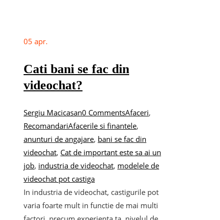
05
apr.
Cati bani se fac din
videochat?
Sergiu Macicasan
0 Comments
Afaceri
,
Recomandari
Afacerile si finantele
,
anunturi de angajare
,
bani se fac din
videochat
,
Cat de important este sa ai un
job
,
industria de videochat
,
modelele de
videochat pot castiga
In industria de videochat, castigurile pot
varia foarte mult in functie de mai multi
factori, precum experienta ta, nivelul de