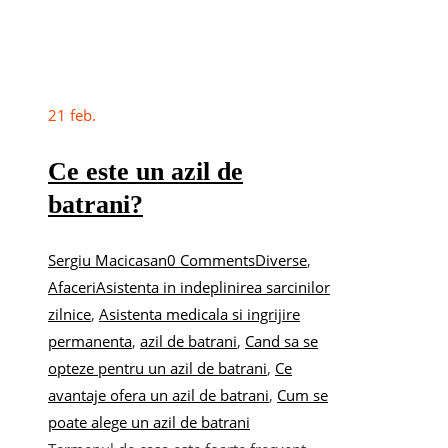
21
feb.
Ce este un azil de
batrani?
Sergiu Macicasan
0 Comments
Diverse
,
Afaceri
Asistenta in indeplinirea sarcinilor
zilnice
,
Asistenta medicala si ingrijire
permanenta
,
azil de batrani
,
Cand sa se
opteze pentru un azil de batrani
,
Ce
avantaje ofera un azil de batrani
,
Cum se
poate alege un azil de batrani