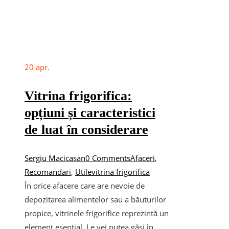
20
apr.
Vitrina frigorifica:
opțiuni și caracteristici
de luat în considerare
Sergiu Macicasan
0 Comments
Afaceri
,
Recomandari
,
Utile
vitrina frigorifica
În orice afacere care are nevoie de
depozitarea alimentelor sau a băuturilor
propice, vitrinele frigorifice reprezintă un
element esențial. Le vei putea găsi în