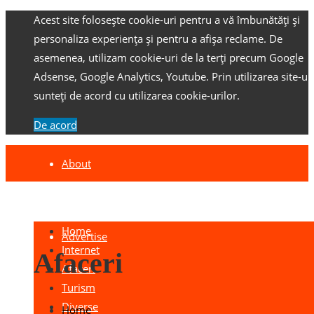
Acest site folosește cookie-uri pentru a vă îmbunătăți și
personaliza experiența și pentru a afișa reclame.
De
asemenea, utilizam cookie-uri de la terți precum Google
Adsense, Google Analytics, Youtube.
Prin utilizarea site-ulu
sunteți de acord cu utilizarea cookie-urilor.
De acord
About
Contact
Home
Advertise
Internet
Afaceri
Afaceri
Turism
Diverse
Home