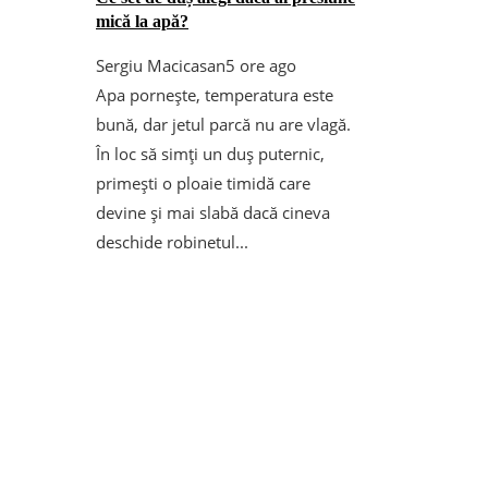
mică la apă?
Sergiu Macicasan
5 ore ago
Apa pornește, temperatura este
bună, dar jetul parcă nu are vlagă.
În loc să simți un duș puternic,
primești o ploaie timidă care
devine și mai slabă dacă cineva
deschide robinetul...