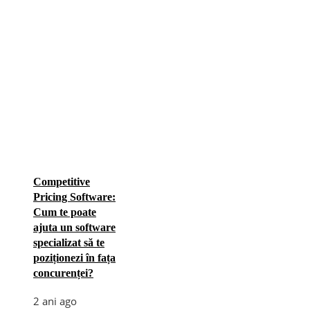
Competitive
Pricing Software:
Cum te poate
ajuta un software
specializat să te
poziționezi în fața
concurenței?
2 ani ago