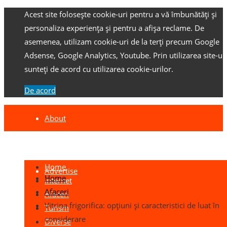
Acest site folosește cookie-uri pentru a vă îmbunătăți și
personaliza experiența și pentru a afișa reclame.
De
asemenea, utilizam cookie-uri de la terți precum Google
Adsense, Google Analytics, Youtube.
Prin utilizarea site-ulu
sunteți de acord cu utilizarea cookie-urilor.
De acord
About
Contact
Home
Advertise
Home
Internet
Afaceri
Afaceri
Vitrina frigorifica: opțiuni și caracteristici de luat în
Turism
considerare
Diverse