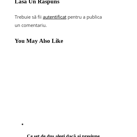
Lasă Un Răspuns
Trebuie să fii
autentificat
pentru a publica
un comentariu.
You May Also Like
Ce set de duș alegi dacă ai presiune