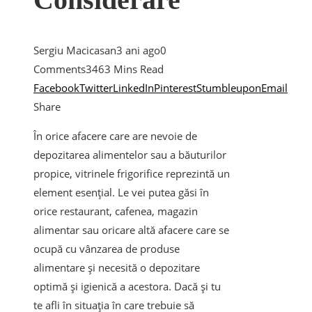
Sergiu Macicasan
3 ani ago
0
Comments
346
3 Mins Read
Facebook
Twitter
LinkedIn
Pinterest
Stumbleupon
Email
Share
În orice afacere care are nevoie de
depozitarea alimentelor sau a băuturilor
propice, vitrinele frigorifice reprezintă un
element esențial. Le vei putea găsi în
orice restaurant, cafenea, magazin
alimentar sau oricare altă afacere care se
ocupă cu vânzarea de produse
alimentare și necesită o depozitare
optimă și igienică a acestora. Dacă și tu
te afli în situația în care trebuie să