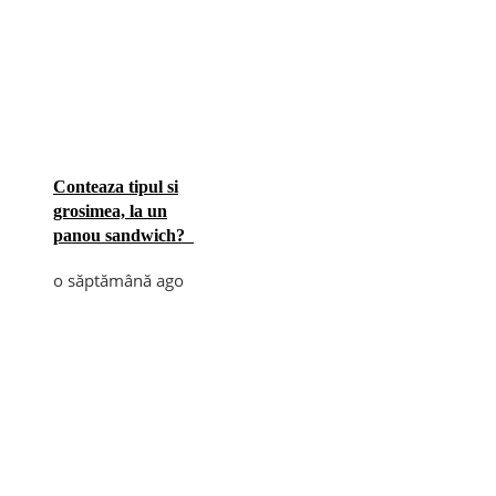
Conteaza tipul si
grosimea, la un
panou sandwich?
o săptămână ago