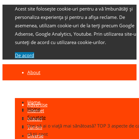
Acest site folosește cookie-uri pentru a vă îmbunătăți și
personaliza experiența și pentru a afișa reclame.
De
asemenea, utilizam cookie-uri de la terți precum Google
Adsense, Google Analytics, Youtube.
Prin utilizarea site-ulu
sunteți de acord cu utilizarea cookie-urilor.
De acord
About
Contact
Home
Advertise
Home
Internet
Sanatate
Afaceri
Vrei să ai o viață mai sănătoasă? TOP 3 aspecte de c
Turism
să ții cont
Diverse