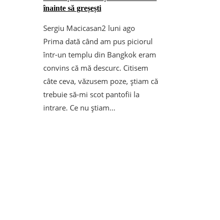
înainte să greșești
Sergiu Macicasan
2 luni ago
Prima dată când am pus piciorul
într-un templu din Bangkok eram
convins că mă descurc. Citisem
câte ceva, văzusem poze, știam că
trebuie să-mi scot pantofii la
intrare. Ce nu știam...