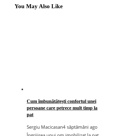
You May Also Like
Cum îmbunătățești confortul unei
persoane care petrece mult timp la
pat
Sergiu Macicasan
4 săptămâni ago
Îngrijirea unui om imobilizat la pat