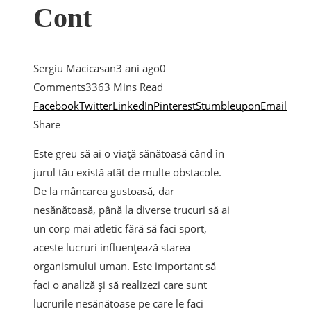
Cont
Sergiu Macicasan
3 ani ago
0
Comments
336
3 Mins Read
Facebook
Twitter
LinkedIn
Pinterest
Stumbleupon
Email
Share
Este greu să ai o viață sănătoasă când în
jurul tău există atât de multe obstacole.
De la mâncarea gustoasă, dar
nesănătoasă, până la diverse trucuri să ai
un corp mai atletic fără să faci sport,
aceste lucruri influențează starea
organismului uman. Este important să
faci o analiză și să realizezi care sunt
lucrurile nesănătoase pe care le faci