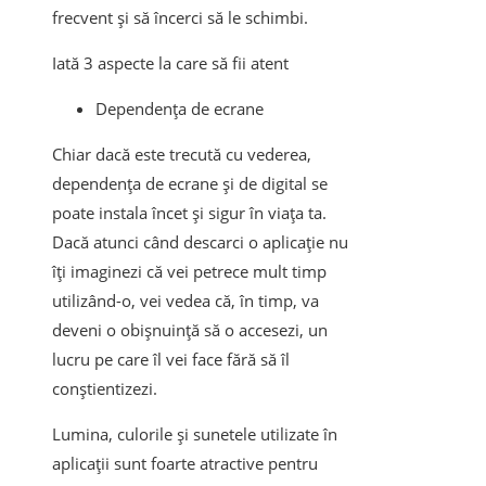
frecvent și să încerci să le schimbi.
Iată 3 aspecte la care să fii atent
Dependența de ecrane
Chiar dacă este trecută cu vederea,
dependența de ecrane și de digital se
poate instala încet și sigur în viața ta.
Dacă atunci când descarci o aplicație nu
îți imaginezi că vei petrece mult timp
utilizând-o, vei vedea că, în timp, va
deveni o obișnuință să o accesezi, un
lucru pe care îl vei face fără să îl
conștientizezi.
Lumina, culorile și sunetele utilizate în
aplicații sunt foarte atractive pentru