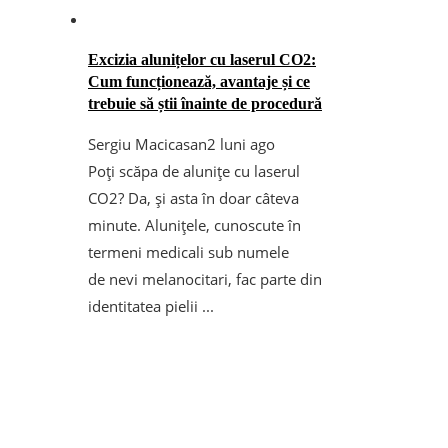
Excizia alunițelor cu laserul CO2:
Cum funcționează, avantaje și ce
trebuie să știi înainte de procedură
Sergiu Macicasan
2 luni ago
Poți scăpa de alunițe cu laserul
CO2? Da, și asta în doar câteva
minute. Alunițele, cunoscute în
termeni medicali sub numele
de nevi melanocitari, fac parte din
identitatea pielii ...