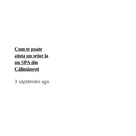
Cum te poate
ajuta un sejur la
un SPA din
Călimănești
3 săptămâni ago