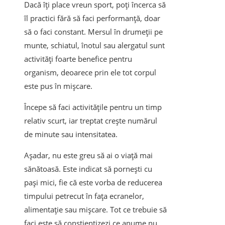
Dacă îți place vreun sport, poți încerca să
îl practici fără să faci performanță, doar
să o faci constant. Mersul în drumeții pe
munte, schiatul, înotul sau alergatul sunt
activități foarte benefice pentru
organism, deoarece prin ele tot corpul
este pus în mișcare.
Începe să faci activitățile pentru un timp
relativ scurt, iar treptat crește numărul
de minute sau intensitatea.
Așadar, nu este greu să ai o viață mai
sănătoasă. Este indicat să pornești cu
pași mici, fie că este vorba de reducerea
timpului petrecut în fața ecranelor,
alimentație sau mișcare. Tot ce trebuie să
faci este să conștientizezi ce anume nu