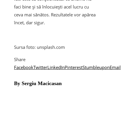
faci bine și să înlocuiești acel lucru cu
ceva mai sănătos. Rezultatele vor apărea
încet, dar sigur.
Sursa foto: unsplash.com
Share
Facebook
Twitter
LinkedIn
Pinterest
Stumbleupon
Email
By Sergiu Macicasan