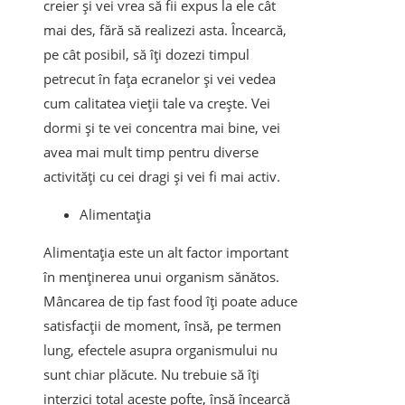
creier și vei vrea să fii expus la ele cât
mai des, fără să realizezi asta. Încearcă,
pe cât posibil, să îți dozezi timpul
petrecut în fața ecranelor și vei vedea
cum calitatea vieții tale va crește. Vei
dormi și te vei concentra mai bine, vei
avea mai mult timp pentru diverse
activități cu cei dragi și vei fi mai activ.
Alimentația
Alimentația este un alt factor important
în menținerea unui organism sănătos.
Mâncarea de tip fast food îți poate aduce
satisfacții de moment, însă, pe termen
lung, efectele asupra organismului nu
sunt chiar plăcute. Nu trebuie să îți
interzici total aceste pofte, însă încearcă