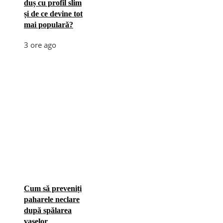
duș cu profil slim
și de ce devine tot
mai populară?
3 ore ago
Cum să preveniți
paharele neclare
după spălarea
vaselor