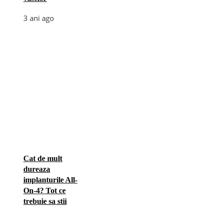
3 ani ago
Cat de mult
dureaza
implanturile All-
On-4? Tot ce
trebuie sa stii