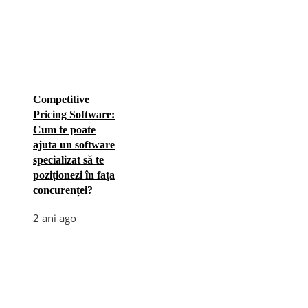
Competitive
Pricing Software:
Cum te poate
ajuta un software
specializat să te
poziționezi în fața
concurenței?
2 ani ago