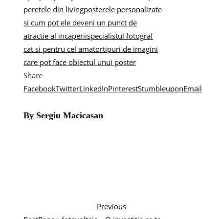
peretele din living
posterele personalizate
si cum pot ele deveni un punct de
atractie al incaperii
specialistul fotograf
cat si pentru cel amator
tipuri de imagini
care pot face obiectul unui poster
Share
Facebook
Twitter
LinkedIn
Pinterest
Stumbleupon
Email
By Sergiu Macicasan
Previous