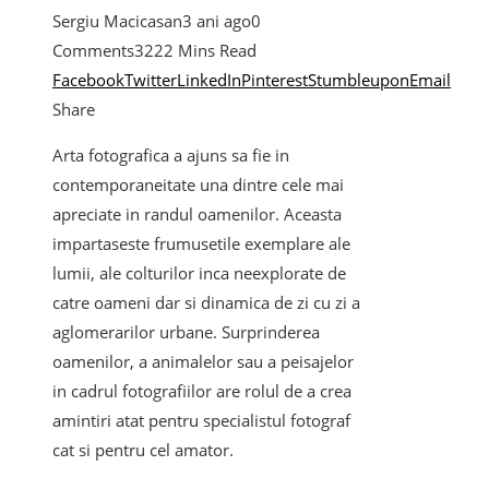
Sergiu Macicasan
3 ani ago
0
Comments
322
2 Mins Read
Facebook
Twitter
LinkedIn
Pinterest
Stumbleupon
Email
Share
Arta fotografica a ajuns sa fie in
contemporaneitate una dintre cele mai
apreciate in randul oamenilor. Aceasta
impartaseste frumusetile exemplare ale
lumii, ale colturilor inca neexplorate de
catre oameni dar si dinamica de zi cu zi a
aglomerarilor urbane. Surprinderea
oamenilor, a animalelor sau a peisajelor
in cadrul fotografiilor are rolul de a crea
amintiri atat pentru specialistul fotograf
cat si pentru cel amator.