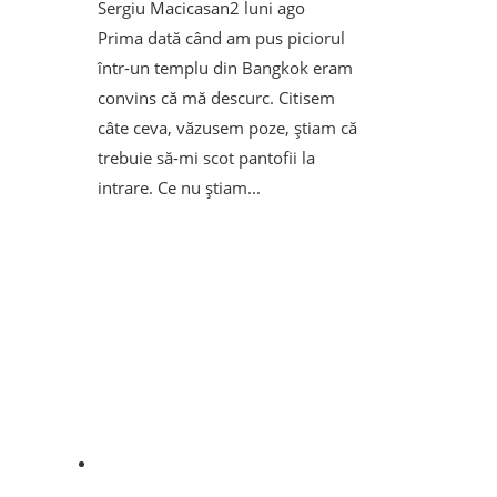
Sergiu Macicasan
2 luni ago
Prima dată când am pus piciorul
într-un templu din Bangkok eram
convins că mă descurc. Citisem
câte ceva, văzusem poze, știam că
trebuie să-mi scot pantofii la
intrare. Ce nu știam...