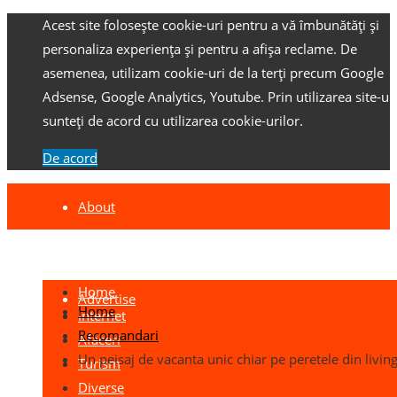
Acest site folosește cookie-uri pentru a vă îmbunătăți și
personaliza experiența și pentru a afișa reclame.
De
asemenea, utilizam cookie-uri de la terți precum Google
Adsense, Google Analytics, Youtube.
Prin utilizarea site-ulu
sunteți de acord cu utilizarea cookie-urilor.
De acord
About
Contact
Home
Advertise
Home
Internet
Recomandari
Afaceri
Un peisaj de vacanta unic chiar pe peretele din living
Turism
Diverse