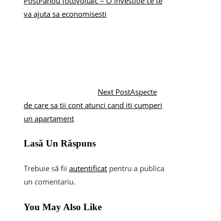
Post
Panou fotovoltaic – O investitie ce te
va ajuta sa economisesti
Next Post
Aspecte
de care sa tii cont atunci cand iti cumperi
un apartament
Lasă Un Răspuns
Trebuie să fii
autentificat
pentru a publica
un comentariu.
You May Also Like