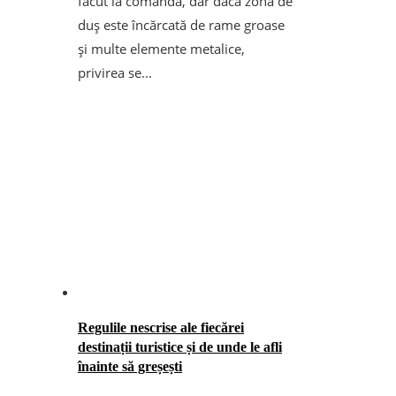
făcut la comandă, dar dacă zona de
duș este încărcată de rame groase
și multe elemente metalice,
privirea se...
Regulile nescrise ale fiecărei
destinații turistice și de unde le afli
înainte să greșești