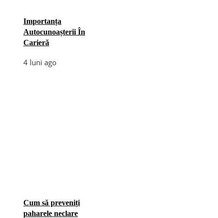
Importanța
Autocunoașterii În
Carieră
4 luni ago
Cum să preveniți
paharele neclare