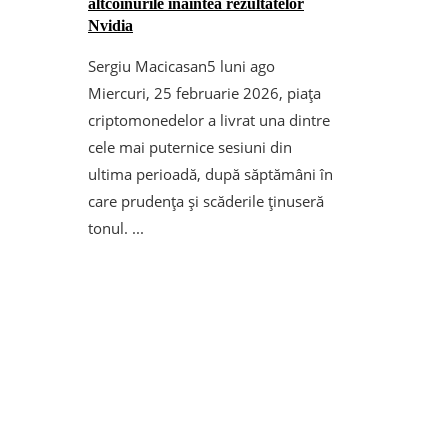
altcoinurile înaintea rezultatelor
Nvidia
Sergiu Macicasan
5 luni ago
Miercuri, 25 februarie 2026, piața
criptomonedelor a livrat una dintre
cele mai puternice sesiuni din
ultima perioadă, după săptămâni în
care prudența și scăderile ținuseră
tonul. ...