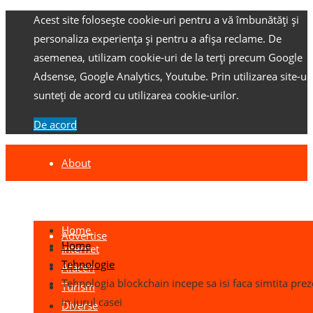
Acest site folosește cookie-uri pentru a vă îmbunătăți și
personaliza experiența și pentru a afișa reclame.
De
asemenea, utilizam cookie-uri de la terți precum Google
Adsense, Google Analytics, Youtube.
Prin utilizarea site-ulu
sunteți de acord cu utilizarea cookie-urilor.
De acord
About
Contact
Home
Advertise
Home
Internet
Tehnologie
Afaceri
Tehnologia blockchain incepe sa isi faca simtita pre
Turism
in jurul casei
Diverse