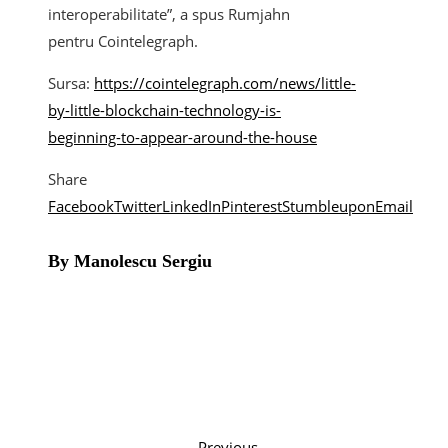
interoperabilitate”, a spus Rumjahn
pentru Cointelegraph.
Sursa:
https://cointelegraph.com/news/little-
by-little-blockchain-technology-is-
beginning-to-appear-around-the-house
Share
Facebook
Twitter
LinkedIn
Pinterest
Stumbleupon
Email
By Manolescu Sergiu
Previous