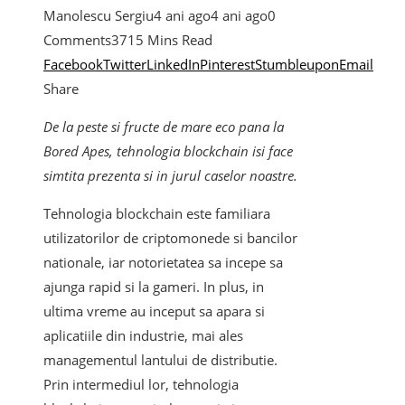
Manolescu Sergiu
4 ani ago
4 ani ago
0
Comments
371
5 Mins Read
Facebook
Twitter
LinkedIn
Pinterest
Stumbleupon
Email
Share
De la peste si fructe de mare eco pana la
Bored Apes, tehnologia blockchain isi face
simtita prezenta si in jurul caselor noastre.
Tehnologia blockchain este familiara
utilizatorilor de criptomonede si bancilor
nationale, iar notorietatea sa incepe sa
ajunga rapid si la gameri. In plus, in
ultima vreme au inceput sa apara si
aplicatiile din industrie, mai ales
managementul lantului de distributie.
Prin intermediul lor, tehnologia