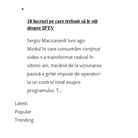
10 lucruri pe care trebuie să le știi
despre IPTV
Sergiu Macicasan
8 luni ago
Modul în care consumăm conținut
video s-a transformat radical în
ultimii ani, trecând de la vizionarea
pasivă a grilei impuse de operatori
la un control total asupra
programului. T...
Latest
Popular
Trending