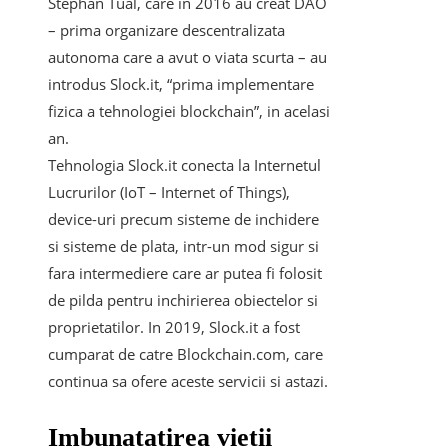
Stephan Tual, care in 2016 au creat DAO
– prima organizare descentralizata
autonoma care a avut o viata scurta – au
introdus Slock.it, “prima implementare
fizica a tehnologiei blockchain”, in acelasi
an.
Tehnologia Slock.it conecta la Internetul
Lucrurilor (IoT – Internet of Things),
device-uri precum sisteme de inchidere
si sisteme de plata, intr-un mod sigur si
fara intermediere care ar putea fi folosit
de pilda pentru inchirierea obiectelor si
proprietatilor. In 2019, Slock.it a fost
cumparat de catre Blockchain.com, care
continua sa ofere aceste servicii si astazi.
Imbunatatirea vietii