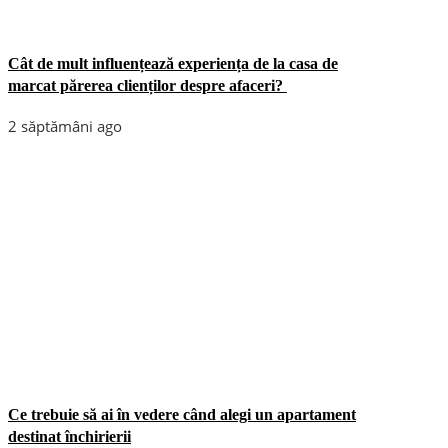
Cât de mult influențează experiența de la casa de
marcat părerea clienților despre afaceri?
2 săptămâni ago
Ce trebuie să ai în vedere când alegi un apartament
destinat închirierii