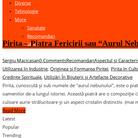
Diverse
Tehnologie
More
26
feb.
Sanatate
Recomandari
Pirita – Piatra Fericirii sau “Aurul Ne
Moda
Sergiu Macicasan
0 Comments
Recomandari
Aspectul și Caracterist
Utilizarea în Industrie
,
Originea și Formarea Piritei
,
Pirita în Cul
Credințe Spirituale
,
Utilizări În Bijuterii și Artefacte Decorative
Pirita, cunoscută și sub numele de "aurul nebunului", este o pia
oamenilor de-a lungul istoriei. Această piatră are o compoziție ch
culoare aurie strălucitoare și un aspect cristalin distinctiv. (mai
Read More
Latest
Popular
Trending