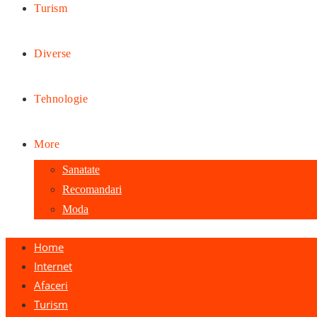
Turism
Diverse
Tehnologie
More
Sanatate
Recomandari
Moda
Home
Internet
Afaceri
Turism