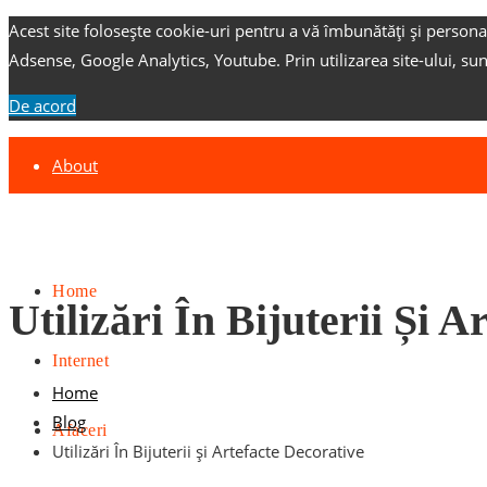
Acest site folosește cookie-uri pentru a vă îmbunătăți și persona
Adsense, Google Analytics, Youtube.
Prin utilizarea site-ului, su
De acord
About
Contact
Advertise
Home
Utilizări În Bijuterii Și 
Internet
Home
Blog
Afaceri
Utilizări În Bijuterii și Artefacte Decorative