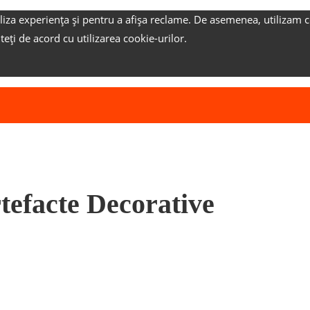
liza experiența și pentru a afișa reclame.
De asemenea, utilizam c
nteți de acord cu utilizarea cookie-urilor.
Artefacte Decorative