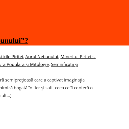
bunului”?
icile Piritei
,
Aurul Nebunului
,
Mineritul Piritei și
tura Populară și Mitologie
,
Semnificații și
tră semiprețioasă care a captivat imaginația
imică bogată în fier și sulf, ceea ce îi conferă o
 mult…)