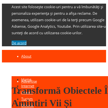
Acest site folosește cookie-uri pentru a vă îmbunătăți și
personaliza experiența și pentru a afișa reclame.
De
asemenea, utilizam cookie-uri de la terți precum Google
Adsense, Google Analytics, Youtube.
Prin utilizarea site-ulu
sunteți de acord cu utilizarea cookie-urilor.
De acord
About
Contact
Home
Advertise
Internet
Transformă Obiectele 
Afaceri
Turism
Amintiri Vii Și
Diverse