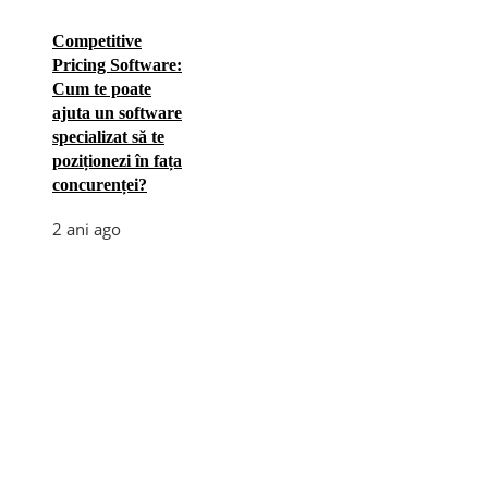
Competitive
Pricing Software:
Cum te poate
ajuta un software
specializat să te
poziționezi în fața
concurenței?
2 ani ago