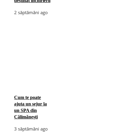
destinat închirierii
2 săptămâni ago
Cum te poate
ajuta un sejur la
un SPA din
Călimănești
3 săptămâni ago