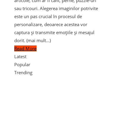
articole, cum ar fi căni, perne, puzzle-uri
sau tricouri. Alegerea imaginilor potrivite
este un pas crucial în procesul de
personalizare, deoarece acestea vor
captura și transmite emoțiile și mesajul
dorit. (mai mult…)
Read More
Latest
Popular
Trending