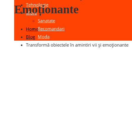
Tehnologie
Emoționante
More
Sanatate
Recomandari
Home
Moda
Blog
Transformă obiectele în amintiri vii și emoționante