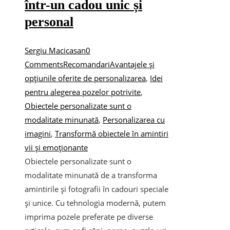
într-un cadou unic și
personal
Sergiu Macicasan
0
Comments
Recomandari
Avantajele și
opțiunile oferite de personalizarea
,
Idei
pentru alegerea pozelor potrivite
,
Obiectele personalizate sunt o
modalitate minunată
,
Personalizarea cu
imagini
,
Transformă obiectele în amintiri
vii și emoționante
Obiectele personalizate sunt o
modalitate minunată de a transforma
amintirile și fotografii în cadouri speciale
și unice. Cu tehnologia modernă, putem
imprima pozele preferate pe diverse