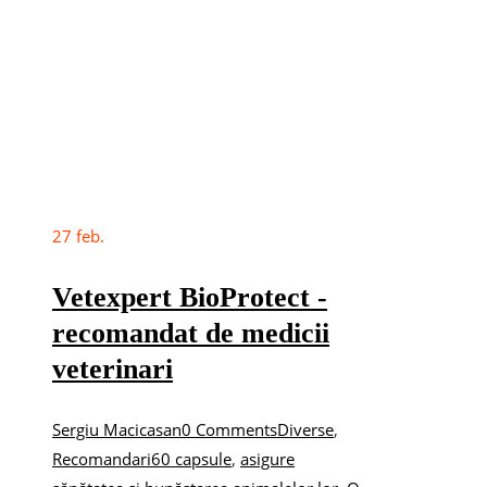
27
feb.
Vetexpert BioProtect -
recomandat de medicii
veterinari
Sergiu Macicasan
0 Comments
Diverse
,
Recomandari
60 capsule
,
asigure