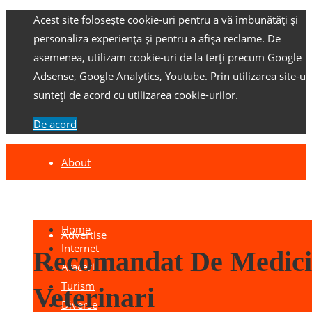
Acest site folosește cookie-uri pentru a vă îmbunătăți și
personaliza experiența și pentru a afișa reclame.
De
asemenea, utilizam cookie-uri de la terți precum Google
Adsense, Google Analytics, Youtube.
Prin utilizarea site-ulu
sunteți de acord cu utilizarea cookie-urilor.
De acord
About
Contact
Home
Advertise
Internet
Recomandat De Medici
Afaceri
Turism
Veterinari
Diverse