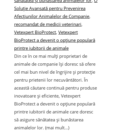
sănătatea și bunăstarea animalelor lor
,
O
Soluție Avansată pentru Prevenirea
Afecțiunilor Animalelor de Companie
,
recomandat de medicii veterinari
,
Vetexpert BioProtect
,
Vetexpert
BioProtect a devenit o opțiune populară
printre iubitorii de animale
Din ce în ce mai mulți proprietari de
animale de companie își doresc să ofere
cel mai bun nivel de îngrijire și protecție
pentru prietenii lor necuvântători. În
această căutare continuă pentru produse
inovatoare și eficiente, Vetexpert
BioProtect a devenit o opțiune populară
printre iubitorii de animale care doresc
să asigure sănătatea și bunăstarea
animalelor lor. (mai mult…)