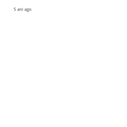
5 ani ago
Categories
Afaceri
(110)
Diverse
(156)
E-commerce
(5)
Industrie
(4)
Internet
(18)
Moda
(28)
Recomandari
(273)
Sanatate
(60)
Tehnologie
(35)
Turism
(34)
Utile
(242)