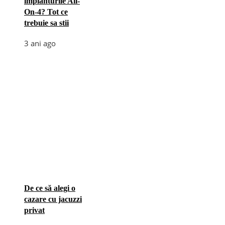
implanturile All-
On-4? Tot ce
trebuie sa stii
3 ani ago
De ce să alegi o
cazare cu jacuzzi
privat