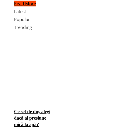
Read More
Latest
Popular
Trending
Ce set de duș alegi
dacă ai presiune
mică la apă?