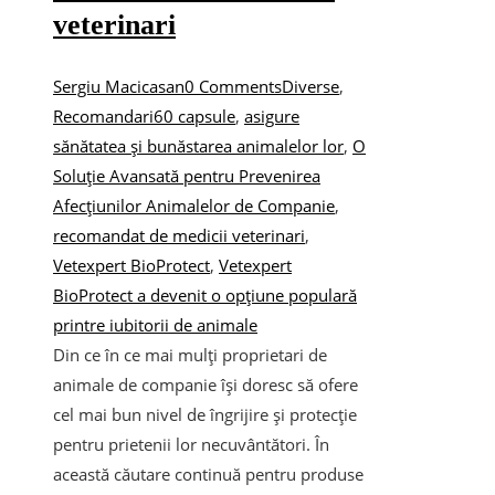
veterinari
Sergiu Macicasan
0 Comments
Diverse
,
Recomandari
60 capsule
,
asigure
sănătatea și bunăstarea animalelor lor
,
O
Soluție Avansată pentru Prevenirea
Afecțiunilor Animalelor de Companie
,
recomandat de medicii veterinari
,
Vetexpert BioProtect
,
Vetexpert
BioProtect a devenit o opțiune populară
printre iubitorii de animale
Din ce în ce mai mulți proprietari de
animale de companie își doresc să ofere
cel mai bun nivel de îngrijire și protecție
pentru prietenii lor necuvântători. În
această căutare continuă pentru produse