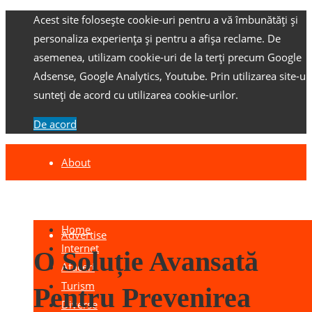
Acest site folosește cookie-uri pentru a vă îmbunătăți și
personaliza experiența și pentru a afișa reclame.
De
asemenea, utilizam cookie-uri de la terți precum Google
Adsense, Google Analytics, Youtube.
Prin utilizarea site-ulu
sunteți de acord cu utilizarea cookie-urilor.
De acord
About
Contact
Home
Advertise
Internet
O Soluție Avansată
Afaceri
Turism
Pentru Prevenirea
Diverse