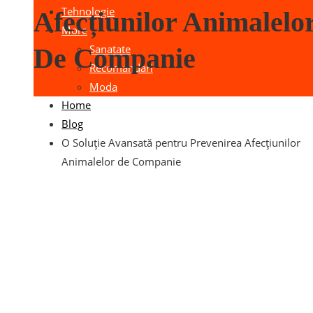
Tehnologie
Afecțiunilor Animalelo
More
Sanatate
De Companie
Recomandari
Moda
Home
Blog
O Soluție Avansată pentru Prevenirea Afecțiunilor
Animalelor de Companie