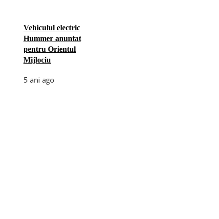
Vehiculul electric
Hummer anuntat
pentru Orientul
Mijlociu
5 ani ago
Categories
Afaceri
(110)
Diverse
(156)
E-commerce
(5)
Industrie
(4)
Internet
(18)
Moda
(28)
Recomandari
(273)