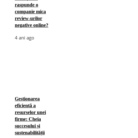
raspunde o
companie mica
review-urilor
negative online?
4 ani ago
Gestionarea
eficientă a
resurselor unei
firme: Cheia
succesului și
sustenabilității