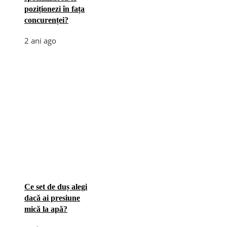
poziționezi în fața
concurenței?
2 ani ago
Ce set de duș alegi
dacă ai presiune
mică la apă?