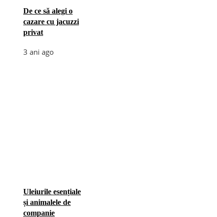
De ce să alegi o
cazare cu jacuzzi
privat
3 ani ago
Uleiurile esențiale
și animalele de
companie