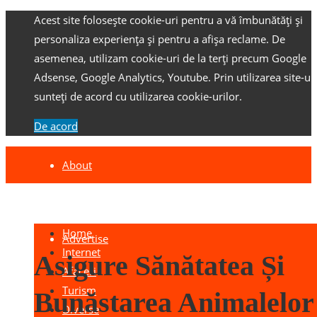
Acest site folosește cookie-uri pentru a vă îmbunătăți și
personaliza experiența și pentru a afișa reclame.
De
asemenea, utilizam cookie-uri de la terți precum Google
Adsense, Google Analytics, Youtube.
Prin utilizarea site-ulu
sunteți de acord cu utilizarea cookie-urilor.
De acord
About
Contact
Home
Advertise
Internet
Asigure Sănătatea Și
Afaceri
Turism
Bunăstarea Animalelor
Diverse