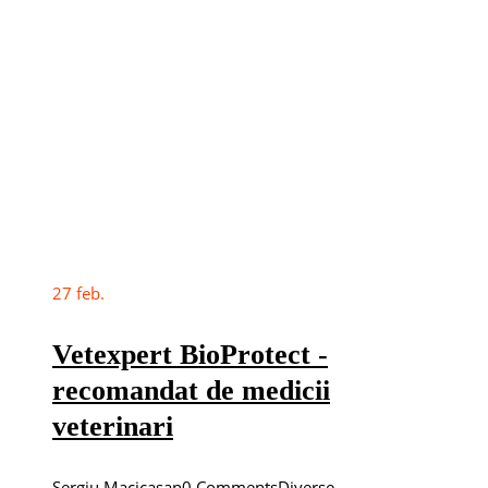
27
feb.
Vetexpert BioProtect -
recomandat de medicii
veterinari
Sergiu Macicasan
0 Comments
Diverse
,