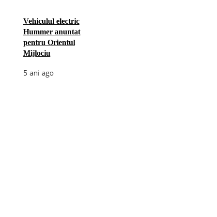
Vehiculul electric
Hummer anuntat
pentru Orientul
Mijlociu
5 ani ago
Categories
Afaceri
(110)
Diverse
(156)
E-commerce
(5)
Industrie
(4)
Internet
(18)
Moda
(28)
Recomandari
(272)
Sanatate
(60)