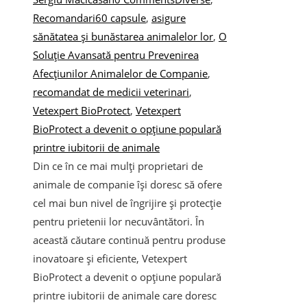
Recomandari
60 capsule
,
asigure
sănătatea și bunăstarea animalelor lor
,
O
Soluție Avansată pentru Prevenirea
Afecțiunilor Animalelor de Companie
,
recomandat de medicii veterinari
,
Vetexpert BioProtect
,
Vetexpert
BioProtect a devenit o opțiune populară
printre iubitorii de animale
Din ce în ce mai mulți proprietari de
animale de companie își doresc să ofere
cel mai bun nivel de îngrijire și protecție
pentru prietenii lor necuvântători. În
această căutare continuă pentru produse
inovatoare și eficiente, Vetexpert
BioProtect a devenit o opțiune populară
printre iubitorii de animale care doresc