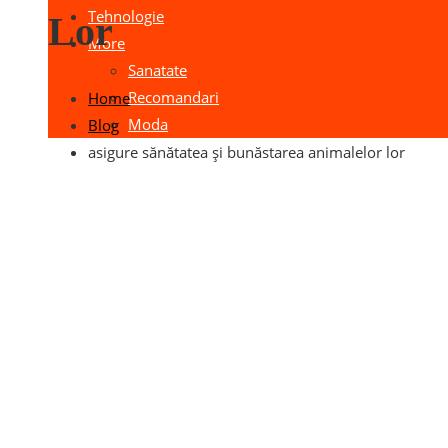
Tehnologie
Lor
More
Sanatate
Recomandari
Home
Moda
Blog
asigure sănătatea și bunăstarea animalelor lor