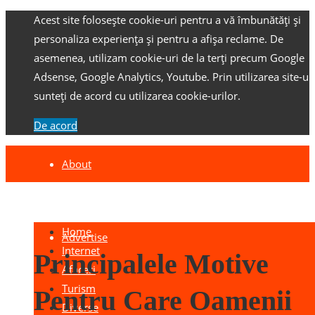
Acest site folosește cookie-uri pentru a vă îmbunătăți și
personaliza experiența și pentru a afișa reclame.
De
asemenea, utilizam cookie-uri de la terți precum Google
Adsense, Google Analytics, Youtube.
Prin utilizarea site-ulu
sunteți de acord cu utilizarea cookie-urilor.
De acord
About
Contact
Home
Advertise
Internet
Principalele Motive
Afaceri
Turism
Pentru Care Oamenii
Diverse