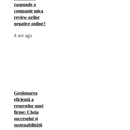
raspunde o
companie mica
review-urilor
negative online?
4 ani ago
Gestionarea
eficientă a
resurselor unei
firme: Cheia
succesului și
sustenabilității