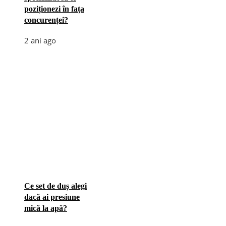
poziționezi în fața
concurenței?
2 ani ago
Ce set de duș alegi
dacă ai presiune
mică la apă?