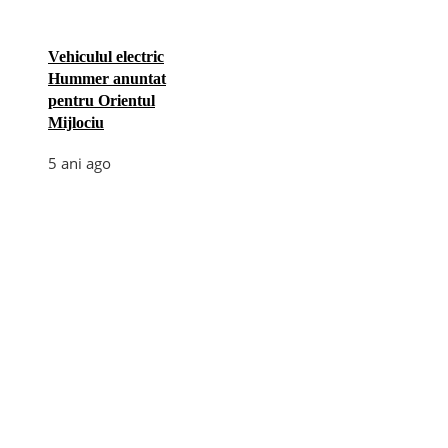
Vehiculul electric
Hummer anuntat
pentru Orientul
Mijlociu
5 ani ago
Categories
Afaceri
(110)
Diverse
(156)
E-commerce
(5)
Industrie
(4)
Internet
(18)
Moda
(28)
Recomandari
(273)