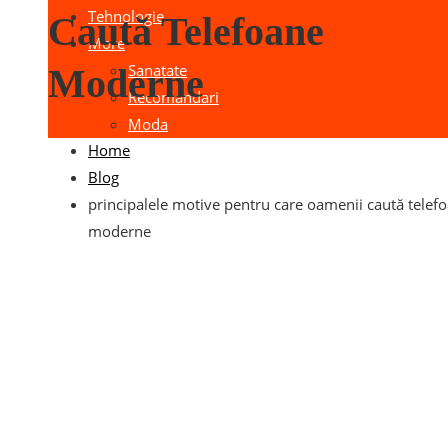
Tehnologie
Caută Telefoane
More
Sanatate
Moderne
Recomandari
Moda
Home
Blog
principalele motive pentru care oamenii caută telef
moderne