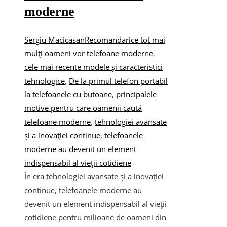
moderne
Sergiu Macicasan
Recomandari
ce tot mai
mulți oameni vor telefoane moderne
,
cele mai recente modele și caracteristici
tehnologice
,
De la primul telefon portabil
la telefoanele cu butoane
,
principalele
motive pentru care oamenii caută
telefoane moderne
,
tehnologiei avansate
și a inovației continue
,
telefoanele
moderne au devenit un element
indispensabil al vieții cotidiene
În era tehnologiei avansate și a inovației
continue, telefoanele moderne au
devenit un element indispensabil al vieții
cotidiene pentru milioane de oameni din