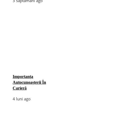
3 săptămâni ago
Importanța
Autocunoașterii În
Carieră
4 luni ago