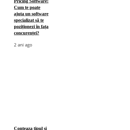
Pricing Software:
Cum te poate
ajuta un software
specializat să te
poziționezi în fața
concurenței?
2 ani ago
Conteaza tipul si