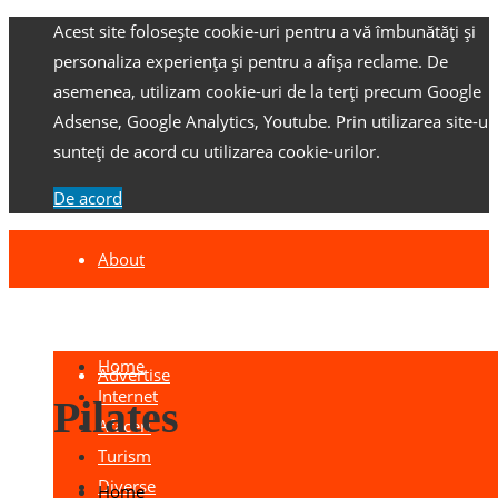
Acest site folosește cookie-uri pentru a vă îmbunătăți și
personaliza experiența și pentru a afișa reclame.
De
asemenea, utilizam cookie-uri de la terți precum Google
Adsense, Google Analytics, Youtube.
Prin utilizarea site-ulu
sunteți de acord cu utilizarea cookie-urilor.
De acord
About
Contact
Home
Advertise
Internet
Pilates
Afaceri
Turism
Diverse
Home