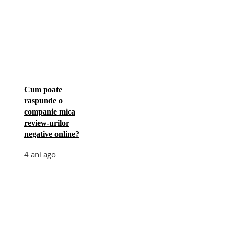
Cum poate
raspunde o
companie mica
review-urilor
negative online?
4 ani ago