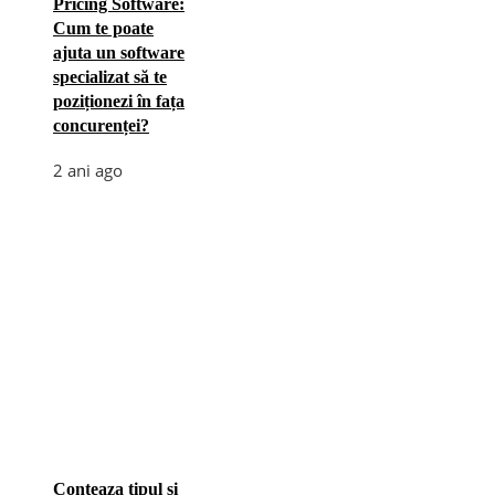
Pricing Software:
Cum te poate
ajuta un software
specializat să te
poziționezi în fața
concurenței?
2 ani ago
Conteaza tipul si