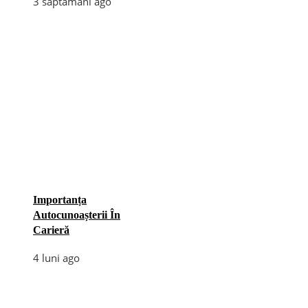
3 săptămâni ago
Importanța
Autocunoașterii În
Carieră
4 luni ago