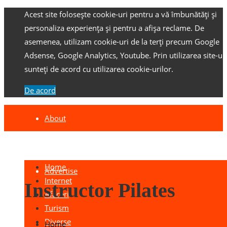
Acest site folosește cookie-uri pentru a vă îmbunătăți și
personaliza experiența și pentru a afișa reclame.
De
asemenea, utilizam cookie-uri de la terți precum Google
Adsense, Google Analytics, Youtube.
Prin utilizarea site-ulu
sunteți de acord cu utilizarea cookie-urilor.
De acord
About
Contact
Home
Advertise
Internet
Instructor Pilates
Afaceri
Turism
Diverse
Home