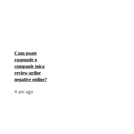
Cum poate
raspunde o
companie mica
review-urilor
negative online?
4 ani ago